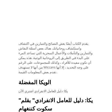
يقدم الكتاب أيضًا بعض النصائح والتمارين في اكتشاف
واستكشاف روحانياتك. هناك بعض أسئلة النقاش
والتمارين والتأملات والأعمال السحرية التي تساعد المرء
على البدء في الطريق إلى الروحانية الوثنية. هذه يمكن
أن تكون مفيدة للأفراد ، وكذلك للمجموعات. على الرغم
من أنها لا تستهدف Wiccans على وجه التحديد ، إلا أنها
تقدم بعض المعلومات القيمة.
الويكا المفضلة
يكا: دليل للعامل الانفرادي اشتري الآن
"يكا: دليل للعامل الانفرادي" بقلم
سكوت كننغهام