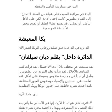
البدء في ممارسة التأمل واليقظه
البدء في مراقبة السبت على عجلة من السنة. لا تحتاج
إلى القيام بطقوس كاملة (حتى الآن) ، لكن على الأقل
تتأمل ، أو تصلي ، قد تصنع عشاءً لطيفًا أو تقوم ببعض
الأنشطة الموسمية.
يكا المعيشة
الدائرة في الداخل: خلق تقليد روحاني الويكا اشتر الآن
"الدائرة داخل" بقلم ديان سيلفان
حسنًا ، لقد قرأت كتب Wicca 101. لقد سمعت عن مختلف
المبادئ والأخلاق. لقد بدأت تعلم المزيد عن الطقوس ،
ونأمل أن تبدأ في ممارسة طقوس بسيطة على الأقل. لقد
تعلمت عن السبتيين والإسبات وطقوس العبور المختلفة.
لقد أخذت نظرة خاطفة على جذور الويكا وويكا التقليدية.
ياي. ماذا الآن؟
الدائرة داخل
هو "ماذا الآن". إنها في الأساس ما يأتي بعد
ذلك للعصابات المنفردة. وبهذا ، لا أقصد مجرد شيء تفعله