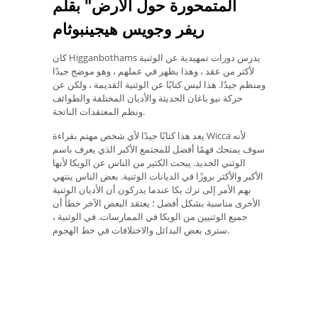
المتمحورة حول الأرض" بقلم
ريفر وجويس هيجينبوثام
كان Higganbothams يدرس دورات تمهيدية عن الوثنية
لأكثر من عقد ، وهذا يظهر في عملهم ، وهو موضح جيدًا
ومنظم جيدًا. هذا ليس كتابًا عن الوثنية القديمة ، ولكن عن
حركة نيو باغان الحديثة والأديان المختلفة والطوائف
ونظم المعتقدات الناتجة.
يعد هذا كتابًا جيدًا لأي شخص مهتم بقراءة Wicca لأنه
سوف يمنحك فهمًا أفضل للمجتمع الأكبر الذي يعرف باسم
الوثني الجديد. يبحث الكثير من الناس عن الويكا لأنها
الأكبر والأكثر بروزًا في الديانات الوثنية. بعض الناس ينتهي
بهم الأمر إلى ترك يكا عندما يدركون أن الأديان الوثنية
الأخرى مناسبة بشكل أفضل ؛ يعتقد البعض الآخر خطأً أن
جميع الوثنيين من الويكا في الممارسات. في الوثنية ،
سترى بعض البدائل والاختلافات في خط الهجوم.