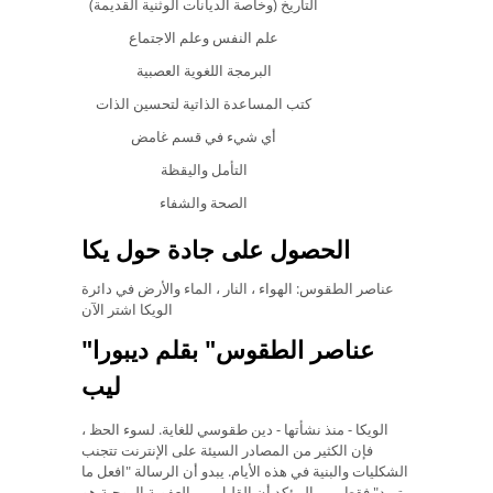
التاريخ (وخاصة الديانات الوثنية القديمة)
علم النفس وعلم الاجتماع
البرمجة اللغوية العصبية
كتب المساعدة الذاتية لتحسين الذات
أي شيء في قسم غامض
التأمل واليقظة
الصحة والشفاء
الحصول على جادة حول يكا
عناصر الطقوس: الهواء ، النار ، الماء والأرض في دائرة
الويكا اشتر الآن
"عناصر الطقوس" بقلم ديبورا
ليب
الويكا - منذ نشأتها - دين طقوسي للغاية. لسوء الحظ ،
فإن الكثير من المصادر السيئة على الإنترنت تتجنب
الشكليات والبنية في هذه الأيام. يبدو أن الرسالة "افعل ما
تريد" فقط. من المؤكد أن القليل من العفوية الروحية هو