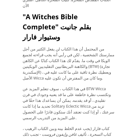
الآن
"A Witches Bible
Complete" بقلم جانيت
وستيوار فارار
من المحتمل أن هذا الكتاب لن يفعل الكثير من أجل
ممارستك الشخصية ، لكن في رأيي أنه يجب قراءته لجميع
الويكا في وقت ما. يقدّم لك هذا الكتاب كتابًا عن الكاهن
والكاهنة البريطانيين التقليديين الويكيتين (BTW) (تجارة
الإسكندرية) ، ويعطيك نظرة ثاقبة على ما كانت عليه في
الأصل Wicca وما كان من المفترض أن تكون عليه.
في هذا الكتاب ، سوف تتعلم المزيد عن BTW Wicca
وتكتسب نظرة خاطفة على ما قد يعنيه وجودك في فرن
تقليدي ، أو قد يقدمه. يمكن أن يساعدك هذا حقًا في
تحديد ما إذا كانت Solitary Eclectic Wicca تزيد من
سرعتك ، أو إذا كنت تعتقد أنك ستكون قادرًا على الحصول
على المزيد من التدريب الرسمي.
كتاب فارار (يجب عدم الخلط بينه وبين الكتاب الرهيب ،
كتاب
السحرة ،
تأليف غافن وإيفون فروست - تجنب ذلك