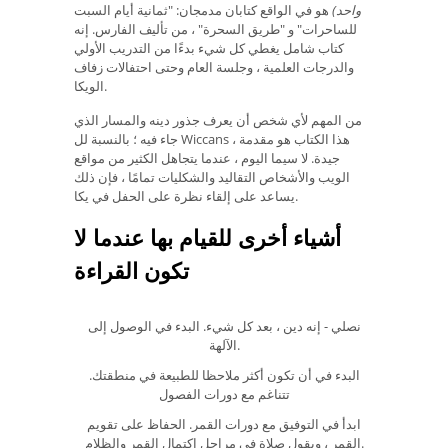
واحد)
هو في الواقع كتابان مدمجان: "ثمانية أيام السبت
للساحرات" و "طريق السحرة" ، من تأليف الفارس. إنه
كتاب شامل يغطي كل شيء بدءًا من التدريب الأولي
والدرجات العلمية ، وجلسة العام وحتى احتفالات زفاف
الويكا.
من المهم لأي شخص أن يعرف جذور دينه والمسار الذي
جاء فيه ؛ بالنسبة لل Wiccans ، هذا الكتاب هو مقدمة
جيدة. لا سيما اليوم ، عندما يتجاهل الكثير من مواقع
الويب والأشخاص التقاليد والشكليات تمامًا ، فإن ذلك
يساعد على إلقاء نظرة على الحفل في يكا.
أشياء أخرى للقيام بها عندما لا
تكون القراءة
نصلي - إنه دين ، بعد كل شيء. البدء في الوصول إلى
الآلهة.
البدء في أن تكون أكثر ملاحظا للطبيعة في منطقتك.
تتناغم مع دورات الفصول
ابدأ في التوفيق مع دورات القمر. الحفاظ على تقويم
القمر ، ويقول صلاة في مراحل اكتمال القمر والظلام.