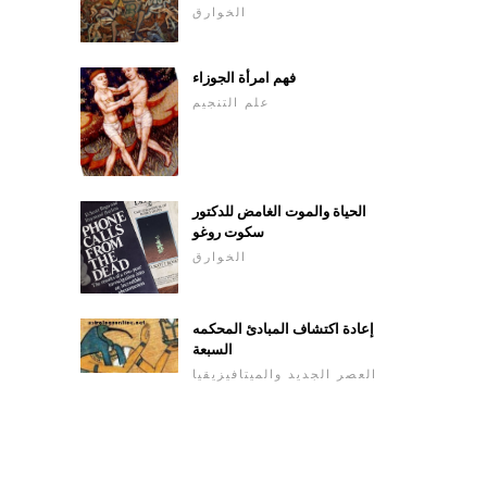
الخوارق
فهم امرأة الجوزاء
علم التنجيم
الحياة والموت الغامض للدكتور
سكوت روغو
الخوارق
إعادة اكتشاف المبادئ المحكمه
السبعة
العصر الجديد والميتافيزيقيا