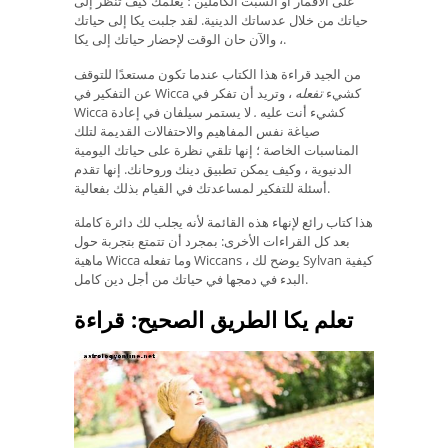
على الأقمار أو السبت الكاملين ؛ يعلمك كيف تنظر إلى
حياتك من خلال عدساتك الدينية. لقد جلبت يكا إلى حياتك
، والآن حان الوقت لإحضار حياتك إلى يكا.
من الجيد قراءة هذا الكتاب عندما تكون مستعدًا للتوقف
عن التفكير في Wicca كشيء
تفعله
، وتريد أن تفكر في
Wicca كشيء أنت عليه
.
لا يستمر سيلفان في إعادة
صياغة نفس المفاهيم والاحتفالات القديمة لتلك
المناسبات الخاصة ؛ إنها تلقي نظرة على حياتك اليومية
الدنيوية ، وكيف يمكن تطبيق دينك وروحانك. إنها تقدم
أسئلة للتفكير لمساعدتك في القيام بذلك بفعالية.
هذا كتاب رائع لإنهاء هذه القائمة لأنه يجلب لك دائرة كاملة
بعد كل القراءات الأخرى: بمجرد أن تتمتع بتجربة حول
ماهية Wicca وما تفعله Wiccans ، يوضح لك Sylvan كيفية
البدء في دمجها في حياتك من أجل دين كامل.
تعلم يكا الطريق الصحيح: قراءة