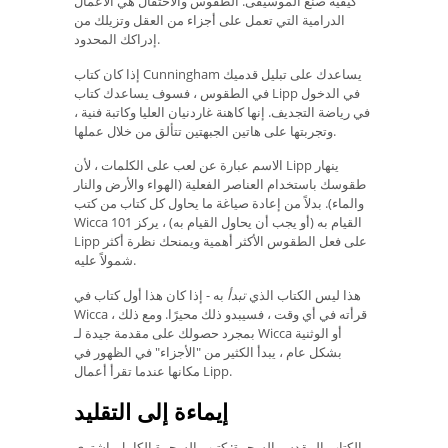
كيفية صنع الموسيقى. الطقوس والاحتفال هي الأعمال
الدرامية التي تعمل على أجزاء من العقل وتزيلك من
إدراكك المحدود.
إذا كان كتاب Cunningham يساعدك على تبليل قدميك
في الطقوس ، فسوف يساعدك كتاب Lipp في الدخول
في رياضة التجديف. إنها كاهنة غاردنيان العليا وكاتبة فنية ،
وتجربتها على هاتين الجبهتين تتألق من خلال عملها.
الاسم عبارة عن لعب على الكلمات ، لأن Lipp ينهار
طقوسك باستخدام العناصر الفعلية (الهواء والأرض والنار
والماء). بدلاً من إعادة صياغة ما يحاول كل كتاب من كتب
Wicca 101 القيام به (أو يجب أن يحاول القيام به) ، يركز
Lipp على فعل الطقوس الأكثر أهمية ويمنحك نظرة أكثر
شمولاً عليه.
هذا ليس الكتاب الذي
تبدأ
به - إذا كان هذا أول كتاب في
Wicca قرأته في أي وقت ، فسيبدو ذلك محيرًا. ومع ذلك ،
بمجرد حصولك على مقدمة جيدة لـ Wicca أو الوثنية
بشكل عام ، يبدأ الكثير من "الأجزاء" في الظهور في
مكانها عندما تقرأ أعمال Lipp.
إيماءة إلى التقليد
الكتاب المقدس السحرة: كتيب السحرة الكامل. اشتري