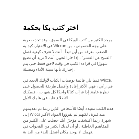
اختر كتب يكا بحكمة
يوجد الكثير من كتب الويكا في السوق ، وقد تجد صعوبة
في الاختيار. كبداية Wiccan على وجه الخصوص ، من
الصعب معرفة من أين تبدأ - أنت لا تعرف كيفية فصل
"القمح عن القشر" ، إذا جاز التعبير. أنت لا تريد أن تضيع
شهورًا في قراءة الكتب في وقت لاحق فقط حتى يتم
إخبارك بأنها سيئة الأداء ومضللة.
فيما يلي قائمة توصيات الكتاب لأولئك الجدد في Wicca.
في رأيي ، فهي الأكثر إفادة وأفضل طريقة للحصول على
نظرة عامة. إذا قرأت كتابًا واحدًا كل شهرين ، فيمكنك
الاطلاع عليه في عامك الأول.
هذه الكتب مفيدة أيضًا للأشخاص الذين ربما تم تقديمهم
إلى Wicca منذ فترة ، لكنهم لم يقرؤوا المواد الأكثر
شهرة. ربما اكتشفت مؤخرًا أنك حصلت على الكثير من
المفاهيم الخاطئة ، أو أن لديك الكثير من الفجوات في
فهمك. لا يوجد مكان أفضل للبدء من البداية.