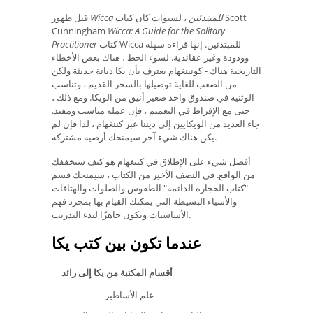
Wicca للمبتدئين
، لسنوات كان كتاب Scott
قبل ظهور
Cunningham
Wicca: A Guide for the Solitary
كتاب Wicca للمبتدئين. إنها قراءة سهلة
Practitioner
وودودة وغير عقائدية. لسوء الحظ ، هناك بعض الأخطاء
التاريخية هناك - كونينغهام يعترف بأن يكا ديانة حديثة ولكن
من الصعب للغاية توصيلها بالسحر القديم ، وتناسب
الوثنية في صندوق واحد صغير أنيق من الويكا. ومع ذلك ،
حتى مع الإفراط في التعميم ، فإن عمله مناسب ومفيد.
جاء العديد من الويكايين إلى ديننا عبر كننغهام ، لذا فإن لم
يكن هناك شيء آخر سيمنحك أرضية مشتركة.
أفضل شيء على الإطلاق في كننغهام هو كيف سيخففك
من الواقع. في النصف الأخير من الكتاب ، سيمنحك قسم
"كتاب الحجارة الدائمة" الطقوس والصلوات والهتافات
والأشياء البسيطة التي يمكنك القيام بها بمجرد فهم
الأساسيات وتكون جاهزًا لبدء التدريب.
عندما تكون بين كتب يكا
أقسام المكتبة من يكا إلى رائد
علم الأساطير