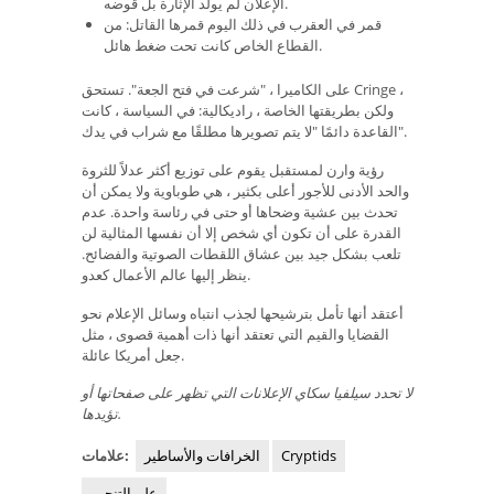
الإعلان لم يولد الإثارة بل قوضه.
قمر في العقرب في ذلك اليوم قمرها القاتل: من
القطاع الخاص كانت تحت ضغط هائل.
على الكاميرا ، "شرعت في فتح الجعة". تستحق Cringe ،
ولكن بطريقتها الخاصة ، راديكالية: في السياسة ، كانت
القاعدة دائمًا "لا يتم تصويرها مطلقًا مع شراب في يدك".
رؤية وارن لمستقبل يقوم على توزيع أكثر عدلاً للثروة
والحد الأدنى للأجور أعلى بكثير ، هي طوباوية ولا يمكن أن
تحدث بين عشية وضحاها أو حتى في رئاسة واحدة. عدم
القدرة على أن تكون أي شخص إلا أن نفسها المثالية لن
تلعب بشكل جيد بين عشاق اللقطات الصوتية والفضائح.
ينظر إليها عالم الأعمال كعدو.
أعتقد أنها تأمل بترشيحها لجذب انتباه وسائل الإعلام نحو
القضايا والقيم التي تعتقد أنها ذات أهمية قصوى ، مثل
جعل أمريكا عائلة.
لا تحدد سيلفيا سكاي الإعلانات التي تظهر على صفحاتها أو
تؤيدها.
Cryptids
الخرافات والأساطير
علامات:
علم التنجيم