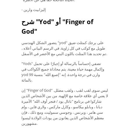
- إليزابيث وارين
شرح "Yod" أو "Finger of
God"
يتصور الشكل الهندسي "yod" على برجك كمثلث ضيق
طويل مع كوكب في كل زاوية. في الرسم البياني أعلاه ،
تم تحديد هذا المثلث باللون البني مع الأخضر في الأسفل.
"Yods" تضفي إحساساً بالرسالة أو إجبارًا على تحمل
وإكمال مهمة حياة معينة. يتم محاذاة جميع الكواكب في
yod وارن في درجة واحدة. إنه "إصبع الله" بنسبة 99
بالمائة.
إن "Finger of God" ليس سوى لقب لقب ، ولقب مضلل.
لا يعني أي علاقة خاصة مع الإلهية. من بين الأشخاص الذين
شاركوا في برنامج "ناتال يود / فنجر أوف الله" الأميرة
ديانا ، وبابلو بيكاسو ، وكارل ماركس ، ولاري فاين ، وإم
سي هامر ، وبرنس ، وجوسي سموليت. ومع ذلك ، فإن
معظم الأشخاص الذين يعانون من يودات الولادة ليسوا
مشهورين.