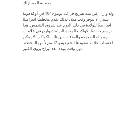
وحماية المستهلك.
ولد وارن إليزابيث هيرنج في 22 يونيو 1949 في أوكلاهوما
سيتي. لا يتوفر وقت ميلاد لذلك نقدم مخططًا افتراضيًا
افتراضيًا للولادة في ذلك اليوم عند شروق الشمس. هذا
يرسم خرائط لكواكب الولادة اليزابيث وارن في علامات
زودياك الصحيحة والعلاقات بين تلك الكواكب. لا يمكن
احتساب علامة صعودها الحقيقية و 12 منزلاً من المخطط
دون وقت ميلاد. بعد ابراج يروي الكثير.