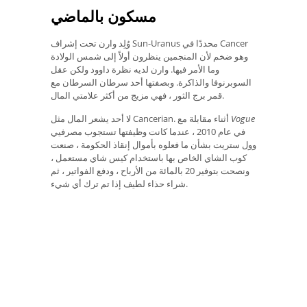
مسكون بالماضي
وُلِد وارن تحت إشراف Sun-Uranus محددًا في Cancer
وهو ضخم لأن المنجمين ينظرون أولاً إلى شمس الولادة
وما الأمر فيها. وارن لديه نظرة داوود ولكن عقل
السوبرنوفا والذاكرة. وبصفتها أحد سرطان السرطان مع
قمر برج الثور ، فهي مزيج من أكثر علامتي المال.
Vogue
لا أحد يشعر المال مثل Cancerian. أثناء مقابلة مع
في عام 2010 ، عندما كانت وظيفتها تستجوب مصرفيي
وول ستريت بشأن ما فعلوه بأموال إنقاذ الحكومة ، صنعت
كوب الشاي الخاص بها باستخدام كيس شاي مستعمل ،
ونصحت بتوفير 20 بالمائة من الأرباح ، ودفع الفواتير ، ثم
شراء حذاء لطيف إذا تم ترك أي شيء.