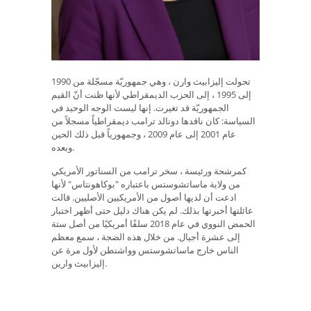
تحولت إليزابيث وارن ، وهي جمهوريّة مسجّلة من 1990
إلى 1995 ، إلى الحزب الديمقراطي لأنها ظنت أنّ القيم
الجمهوريّة قد تغيرت. إنها ليست الوجه الوحيد في
السياسة: كان ناقدها دونالد ترامب ديمقراطياً مسجلاً من
عام 2001 إلى عام 2009 ، وجمهورياً قبل ذلك الحين
وبعده.
كمرشحة ورئيسة ، سخر ترامب من السناتور الأمريكي
من ولاية ماساتشوستس باعتباره "بوكاهونتاس" لأنها
ادعت أن لديها أصول من الأمريكيين الأصليين. قالت
عائلتها أخبرتها بذلك. لم يكن هناك دليل حتى أظهر اختبار
الحمض النووي في عام 2018 سلفًا أمريكيًا من أصل ستة
إلى عشرة أجيال. من خلال هذه الضجة ، سمع معظم
الناس خارج ماساتشوستس وواشنطن لأول مرة عن
إليزابيث وارين.