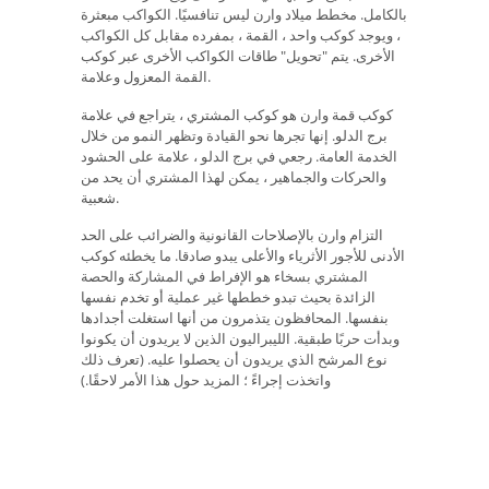
بالكامل. مخطط ميلاد وارن ليس تنافسيًا. الكواكب مبعثرة
، ويوجد كوكب واحد ، القمة ، بمفرده مقابل كل الكواكب
الأخرى. يتم "تحويل" طاقات الكواكب الأخرى عبر كوكب
القمة المعزول وعلامة.
كوكب قمة وارن هو كوكب المشتري ، يتراجع في علامة
برج الدلو. إنها تجرها نحو القيادة وتظهر النمو من خلال
الخدمة العامة. رجعي في برج الدلو ، علامة على الحشود
والحركات والجماهير ، يمكن لهذا المشتري أن يحد من
شعبية.
التزام وارن بالإصلاحات القانونية والضرائب على الحد
الأدنى للأجور الأثرياء والأعلى يبدو صادقا. ما يخطئه كوكب
المشتري بسخاء هو الإفراط في المشاركة والحصة
الزائدة بحيث تبدو خططها غير عملية أو تخدم نفسها
بنفسها. المحافظون يتذمرون من أنها استغلت أجدادها
وبدأت حربًا طبقية. الليبراليون الذين لا يريدون أن يكونوا
نوع المرشح الذي يريدون أن يحصلوا عليه. (تعرف ذلك
واتخذت إجراءً ؛ المزيد حول هذا الأمر لاحقًا.)