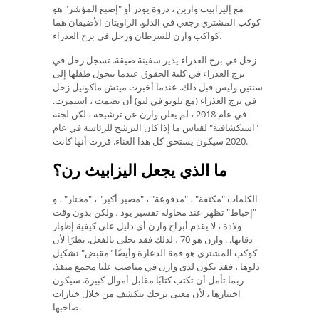
مع إليزابيث وارين ، ذروة يودر أو "إصبع المؤشر" هو
كوكب المشتري رجعي في الدلو. الزاويتان الأضيقان هما
كواكب وارن للسرطان وزحل في برج العذراء.
زحل في برج العذراء يدير سفينة ضيقة. تسجل زحل في
برج العذراء في كلية الحقوق عندما يتحول طفلها إلى
سنتين وليس قبل ذلك. عندما أخبرت ميتش ماكونيل زحل
في برج العذراء (مع بلوتو في ليو) أن تصمت ، استمرت.
في عام 2018 ، لم يعلن وارن عن ترشيحه ، لكن لجنة
"استكشافية" لقياس ما إذا كان الترشح للرئاسة في عام
2020 سيكون يستحق كل هذا العناء. قررت أنها كانت.
ما الذي يجعل اليزابيث رن؟
الكلمات "مكثفة" ، "مدفوعة" ، "مصير أكبر" ، "مختار" ، و
"إحباط" تظهر عند محاولة تفسير يود ، ولكن بدون وقت
ولادة ، لا يقدم أبراج وارن أي دليل على كيفية إظهار
دقاتها. . وارن هو 70 ، لذلك فقد تجلى بالفعل. نظرًا لأن
كوكب المشتري هو قمة الدعارة وأيضًا "مقبض" تشكيل
دلوها ، فقد يكون لدى وارن في مناصب عليا مجمع منقذ.
ربما تأمل أن تكتب كتابًا مقابل أموال كبيرة. سيكون
اختيارها ، لأن معنى برجك يتكشف من خلال خيارات
صاحبها.