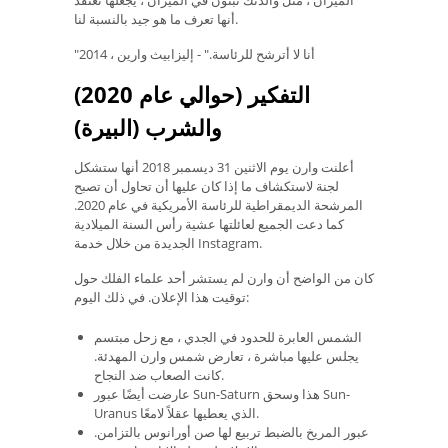
أنها تعرف ما هو جيد بالنسبة لنا.
"أنا لا أترشح للرئاسة." - إليزابيث وارين ، 2014
التفكير (حوالي عام 2020)
والشرب (البيرة)
أعلنت وارن يوم الاثنين 31 ديسمبر 2018 أنها ستشكل
لجنة لاستكشاف ما إذا كان عليها أن تحاول أن تصبح
المرشحة الديمقراطية للرئاسة الأمريكية في عام 2020.
كما دعت الجميع لعائلتها عشية رأس السنة الميلادية
الجديدة من خلال خدمة Instagram.
كان من الواضح أن وارن لم يستشر أحد علماء الفلك حول
توقيت هذا الإعلان. في ذلك اليوم:
الشمس العابرة للحدود في الجدي ، مع زحل مبتسم
يجلس عليها مباشرة ، تعارض شمس وارن المهدئة.
كانت الصعاب ضد النجاح.
عارضت أيضًا عبور Sun-Saturn هذا وسحق Sun-
Uranus الذي يعطيها عقلاً لامعًا.
عبور المريخ بالضبط تربيع لها صن أورانوس بالتزامن.