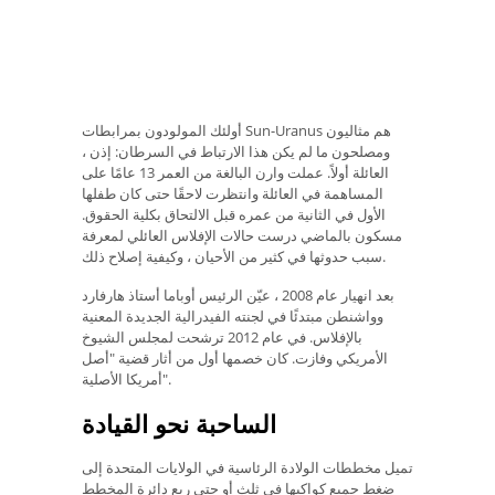
أولئك المولودون بمرابطات Sun-Uranus هم مثاليون
ومصلحون ما لم يكن هذا الارتباط في السرطان: إذن ،
العائلة أولاً. عملت وارن البالغة من العمر 13 عامًا على
المساهمة في العائلة وانتظرت لاحقًا حتى كان طفلها
الأول في الثانية من عمره قبل الالتحاق بكلية الحقوق.
مسكون بالماضي درست حالات الإفلاس العائلي لمعرفة
سبب حدوثها في كثير من الأحيان ، وكيفية إصلاح ذلك.
بعد انهيار عام 2008 ، عيّن الرئيس أوباما أستاذ هارفارد
وواشنطن مبتدئًا في لجنته الفيدرالية الجديدة المعنية
بالإفلاس. في عام 2012 ترشحت لمجلس الشيوخ
الأمريكي وفازت. كان خصمها أول من أثار قضية "أصل
أمريكا الأصلية".
الساحبة نحو القيادة
تميل مخططات الولادة الرئاسية في الولايات المتحدة إلى
ضغط جميع كواكبها في ثلث أو حتى ربع دائرة المخطط