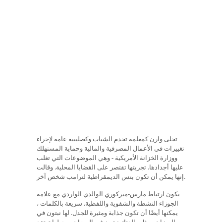
تجلى وارن كمعلمة تخدم الشباب وكصليبية عامة لإجراء
تغييرات في الأعمال المصرفية والمالية وحماية المستهلك
ووزارة الخزانة الأمريكية - وهي الموضوعات التي تغلب
عليها أجدادها. تجربتها تقتصر على القضايا المحلية. وقالت
إنها يمكن أن تكون بنس الديمقراطية لترامب شخص آخر.
يكون ارتباط مارس-ميركوري الوالدي الواردي مع علامة
الجوزاء النشطة والشفوية واللفظية. سريعة بالكلمات ،
يمكنها أيضًا أن تكون جذابة ومثيرة للجدل. لها نبتون في
الميزان ، مثل والدتك نبتون في الميزان ، يجعلها تعتقد