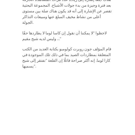
بعد فترة وجيزة من بدء جولات الأشباح. المجموعة البحثية
تقصر عن الإشارة إلى أنه قد يكون هناك صلة بين مستوى
أعلى من نشاط مخيف المبلغ عنها ومبيعات التذاكر
الجولة.
لاحظوا "لا يمكننا أن نقول إن كاسا لوما لا يطاردها حقًا
وليس لديه شبح مقيم ..."
قام المؤلف جون روبرت كولومبو بكتابة العديد من الكتب
المتعلقة بمطاردات الصيد بما في ذلك تلك الموجودة في
كازا لوما. إنه أكثر صراحة قائلًا إن القلعة "تفتقر إلى شبح
يسميها".