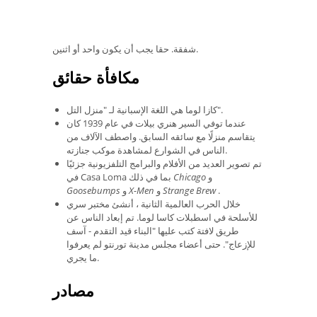
شفقة. حقا يجب أن يكون واحد أو اثنين.
مكافأة حقائق
كازا لوما هي اللغة الإسبانية لـ "منزل التل".
عندما توفي السير هنري بيلات في عام 1939 كان
يتقاسم منزلًا مع سائقه السابق. واصطف الآلاف من
الناس في الشوارع لمشاهدة موكب جنازته.
تم تصوير العديد من الأفلام والبرامج التلفزيونية جزئيًا
و
Chicago
في Casa Loma بما في ذلك
.
Strange Brew
و
X-Men
و
Goosebumps
خلال الحرب العالمية الثانية ، أنشئ مختبر سري
للأسلحة في اسطبلات كاسا لوما. تم إبعاد الناس عن
طريق لافتة كتب عليها "البناء قيد التقدم - آسف
للإزعاج". حتى أعضاء مجلس مدينة تورنتو لم يعرفوا
ما يجري.
مصادر