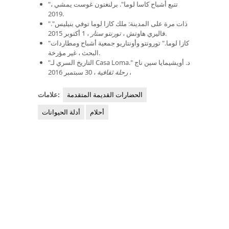
"تتبع أشباح كاسا لوما". برلنغتون غوست يمشي ،
2019.
"ذات مرة على المدينة: ملك كازا لوما توفي بنيليس".
، 1 أكتوبر 2015.
فاليري هاوتش ،
تورنتو
ستار
"كازا لوما." تورونتو وأونتاريو جمعية أشباح ومطاردات
البحث ، غير مؤرخة.
"التاريخ السري لـ Casa Loma." د. أويشيمايا سين ناج
،
رحلة ثقافية
، 30 سبتمبر 2016
الحضارات القديمة المتقدمة
علامات:
أحلام
أدلة الحيوانات