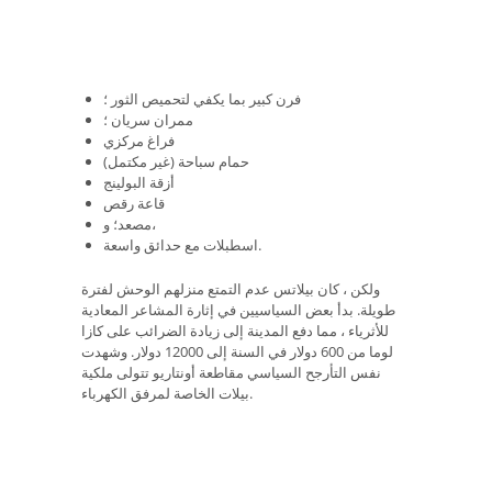
فرن كبير بما يكفي لتحميص الثور ؛
ممران سريان ؛
فراغ مركزي
حمام سباحة (غير مكتمل)
أزقة البولينج
قاعة رقص
مصعد؛ و،
اسطبلات مع حدائق واسعة.
ولكن ، كان بيلاتس عدم التمتع منزلهم الوحش لفترة
طويلة. بدأ بعض السياسيين في إثارة المشاعر المعادية
للأثرياء ، مما دفع المدينة إلى زيادة الضرائب على كازا
لوما من 600 دولار في السنة إلى 12000 دولار. وشهدت
نفس التأرجح السياسي مقاطعة أونتاريو تتولى ملكية
بيلات الخاصة لمرفق الكهرباء.