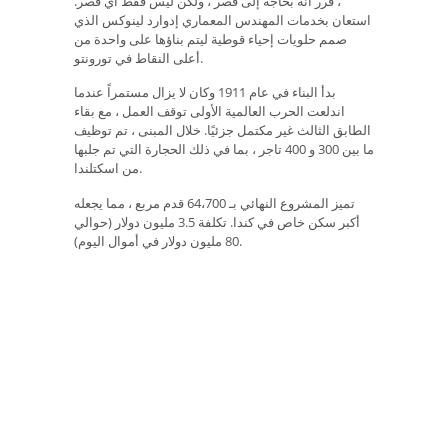
، قرر أنه بحاجة إلى قصر ، ولكن ليس فقط أي قصر.
استعان بخدمات المهندس المعماري إدوارد لينوكس الذي
صمم حلويات إحياء قوطية ليتم بناؤها على واحدة من
أعلى النقاط في تورونتو.
بدأ البناء في عام 1911 وكان لا يزال مستمراً عندما
اندلعت الحرب العالمية الأولى توقف العمل ، مع بقاء
الطابق الثالث غير مكتمل جزئيًا. خلال المبنى ، تم توظيف
ما بين 300 و 400 تاجر ، بما في ذلك الحجارة التي تم جلبها
من اسكتلندا.
تميز المشروع النهائي بـ 64،700 قدم مربع ، مما يجعله
أكبر سكن خاص في كندا. تكلفة 3.5 مليون دولار (حوالي
80 مليون دولار في أموال اليوم).