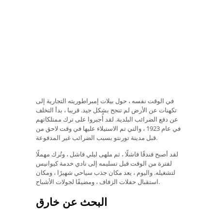
في الوقت نفسه ، حول بيلات إمبراطوريته التجارية إلى
تكهنات عن الأرض لم تنجح بشكل جيد. قريبا ، بدأ التخلف
عن دفع الضرائب البلدية. لقد أُجبروا على ترك ممتلكاتهم
في عام 1923 ، والتي تم الاستيلاء عليها في وقت لاحق من
قبل مدينة تورنتو بسبب الضرائب غير المدفوعة.
لقد أصبح فندقًا فاشلًا ، ثم ملهى ليلي فاشل ، وتُرك مهملًا
لفترة من الوقت قبل تسليمه إلى نادي خدمة كيوانيس
لتشغيله. واليوم ، يعد مكان جذب سياحي شهيرًا ، ومكان
استقبال حفلات الزفاف ، ومضيفًا لجولات الأشباح.
البحث عن خارق