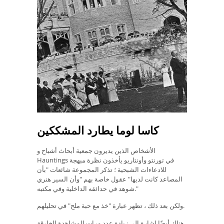
كاسا لوما يطارد المشككين
الأشخاص الذين يديرون جمعية أبحاث أشباح و
Hauntings في تورنتو وأونتاريو يأخذون نظرة مبهجة
للادعاءات الشبحية ؛ تذكر المجموعة شائعات "بأن
المصاعد كانت لديها" عقول خاصة بهم "وأن السير هنري
شوهد في حدائقه الداخلية وفي مكتبه."
ولكن بعد ذلك ، تظهر عبارة "خذ مع حبة ملح" في تحليلهم.
هناك أيضًا إشارة إلى زيادة عدد مرات المشاهدة الخارقة