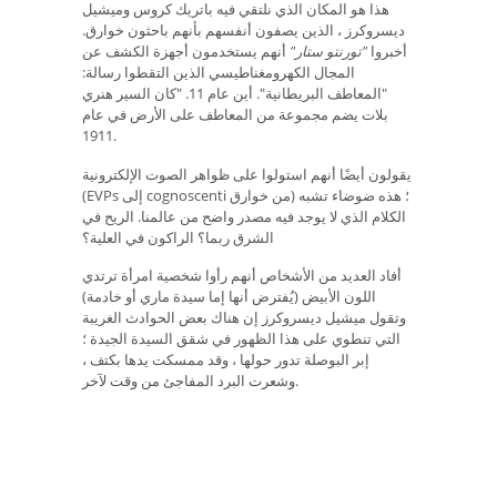
هذا هو المكان الذي نلتقي فيه باتريك كروس وميشيل
ديسروكرز ، الذين يصفون أنفسهم بأنهم باحثون خوارق.
أخبروا
"تورنتو ستار"
أنهم يستخدمون أجهزة الكشف عن
المجال الكهرومغناطيسي الذين التقطوا رسالة:
"المعاطف البريطانية". أين عام 11. "كان السير هنري
بلات يضم مجموعة من المعاطف على الأرض في عام
1911.
يقولون أيضًا أنهم استولوا على ظواهر الصوت الإلكترونية
(EVPs إلى cognoscenti من خوارق) ؛ هذه ضوضاء تشبه
الكلام الذي لا يوجد فيه مصدر واضح من عالمنا. الريح في
الشرق ربما؟ الراكون في العلية؟
أفاد العديد من الأشخاص أنهم رأوا شخصية امرأة ترتدي
اللون الأبيض (يُفترض أنها إما سيدة ماري أو خادمة)
وتقول ميشيل ديسروكرز إن هناك بعض الحوادث الغريبة
التي تنطوي على هذا الظهور في شقق السيدة الجيدة ؛
إبر البوصلة تدور حولها ، وقد ممسكت يدها بكتف ،
وشعرت البرد المفاجئ من وقت لآخر.