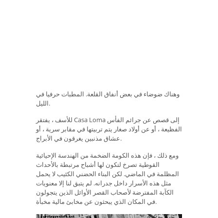
وهناك ضوضاء في بعض أنفاق القلعة. المطبات حرفيا في
الليل.
للأسف ، يفتقر Casa Loma إلى قصص عن جرائم الفأس
الفظيعة ، أو عن أولاد صغار يتم تربيتها في مقابر سرية ، أو
عشاق مذنبين يغرقون في الأبراج.
ومع ذلك ، فإن هذه الكومة الضخمة من الهندسة الإحيائية
القوطية تصرخ لتكون لها أشباح مرتبطة بالأحداث
المظلمة في الماضي. لكن البناء الحضني الكئيب لا يحمل
مثل هذه الأسرار داخل جدرانه. لم يتبق لنا إلا معنويات
الكآبة المفترضة لأصحاب القصر الأوائل الذين يتجولون
في المكان الذي يبحثون عن مخابئ مالية مخبأة.