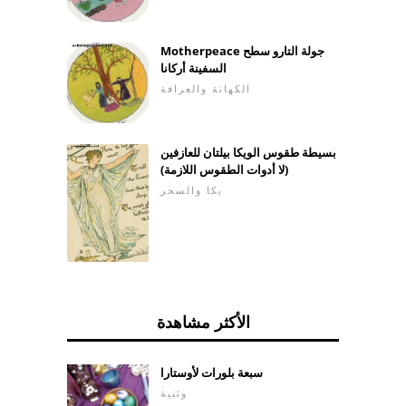
Motherpeace جولة التارو سطح
السفينة أركانا
الكهانة والعرافة
بسيطة طقوس الويكا بيلتان للعازفين
(لا أدوات الطقوس اللازمة)
يكا والسحر
الأكثر مشاهدة
سبعة بلورات لأوستارا
وثنية