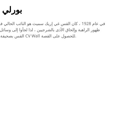
بورلي 
في عام 1928 ، كان القس غي إريك سميث هو النائب الحا
ظهور الراهبة وإلحاق الأذى بالشرجيين ، لذا لجأوا إلى وسا
، التي أرسلت إلى جانب مراسل CV Wall للحصول على القصة.
القس بصحيفة