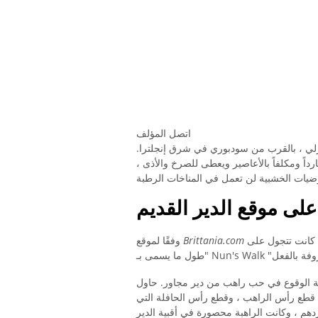
اتصل المؤلف
رية بورلي ، بالقرب من سودبوري في شرق إنجلترا.
ديه زوجة و 14 طفلاً. كان الجو بارداً ومكلفاً بالأعاصير ويعطى للصرخ والأذى ،
على موقع الدير القديم
المستقيم ، "تم تشييده في موقع دير قديم وشبح راهبة حزينة كانت تتجول على
Brittania.com
وفقًا لموقع
ئة الوقوع في حب راهب من دير مجاور. حاول
م قطع رأس الراهب ، وقطع رأس الحافلة التي