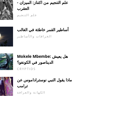
علم التنجيم من اكتناز: الميزان -
العقرب
علم التنجيم
أساطير القمر خاطئة في الغالب
الخرافات والأساطير
Mokele Mbembe: هل يعيش
الديناصور في الكونغو؟
CRYPTIDS
ماذا يقول النبي نوستراداموس عن
ترامب
الكهانة والعرافة