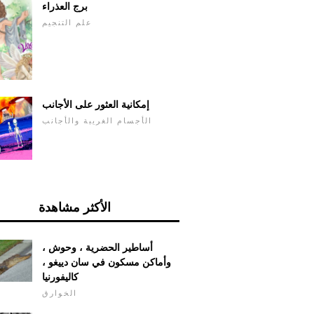
برج العذراء
علم التنجيم
إمكانية العثور على الأجانب
الأجسام الغريبة والأجانب
الأكثر مشاهدة
أساطير الحضرية ، وحوش ،
وأماكن مسكون في سان دييغو ،
كاليفورنيا
الخوارق