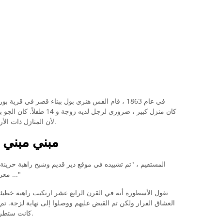
في عام 1863 ، قام القس هنري بول ببناء قصر في ق
كان منزل كبير ، ضروري لرجل ل
لأن المنازل ذات الأرضيات الخشبية لن تعمل في المناخات الرطبة.
مبني مبني 
طول ما يسمى بـ" Nun's Walk "معروفة بالفعل ..."
تقول الأسطورة أنه في القرن الرابع عشر ارتكبت راهبة خطي
العشاق الفرار ولكن تم القبض عليهم ووصلوا إلى نهاية لزجة. ت
كانت ستطردهم ، وكانت الراهبة محصورة في أقبية الدير.