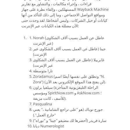
قراءات ، وإجراء مكالمات ، والتشاور مع تقارير
المستهلكين ، وإلقاء نظرة على جهاز Wayback Machine
ومواقع التواصل الاجتماعي ، وما إلى ذلك للتأكد من أنها
كيانات أو حيل الشركات ، وليس أشخاصًا. لقد وجدت حتى
الآن مضللة هذه الكيانات عبر الإنترنت:
Norah (عاطل عن العمل بسبب آلاف الشكاوى
عبر الإنترنت)
جينا (عاطل عن العمل بسبب آلاف الشكاوى عبر
الإنترنت)
غابرييلا (عاطل عن العمل بسبب آلاف الشكاوى
عبر الإنترنت)
تارا متوسطة
Zoradamus (وتطلق على نفسها أيضًا اسم "N.
Zora") (لن يفتح هذا الموقع الإلكتروني بعد الآن).
سيلفيا براون (الراحلة التليفزيونية المتأخرة
ومؤسس SpiritNow.com و AskNow.com ؛
للأسف ، كانت مزيفة).
Pasqualina
جورج توباك (هو "على تراجع الشامانية ،" يعني
"خارج العمل".)
سارة فريدر (أحضرها لك مضيفو "جينا" و "نوراه")
ديانا Numerologist