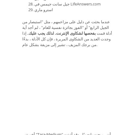
جيل سانت جيمس في LifeAnswers.com
استرو ماري
عندما بحثت عن دليل على مزاعمهم ، مثل "استبصار من
الجيل الرابع" أو "الفوز بجائزة نفسية للعام" ، لم أجد أية
أدلة قمت
بفحصها لشكاوى الإنترنت.
لذلك يجب عليك.
إذا
وجدت العديد من الشكاوى المريرة ، فإن كل الأدلة ، بدءًا
من برجك المزيف ، تشير إلى مزيفة بشكل عام.
أخبرتني "Tara-Medium" أنني ربحت يانصيبًا ، وقد أثبتت