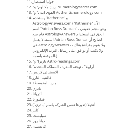
جوليا-استبصار
"إريك مكالوم" و Numerologysecret.com
"القوى ايدن" و Authenticnumerology.com
يستخدم "Katherine" و
AstrologyAnswers.com ("Katherine" الآن
اسم "Adrian Ross Duncan" ، وهو منجم حقيقي
قام ببيع AstrologyAnswers الحق في استخدام
اسمه. لا يعمل Adrian Ross Duncan لصالح أو
في AstrologyAnswers ، ولا يقوم بقراءة هناك ،
ولا يكتب أو يوافق على رسائل البريد الإلكتروني
الموقعة باسمه.)
"باربرا" و Astro-readings.com
"أرابيلا" ، تهجئة المذرة ، المملكة المتحدة
الاستثنائي كريس
فالنتينا التارو
ماريا المتوسطة
بادري
أدريانا
فيكتوريا
أنجيلا (تديرها نفس الشركة باسم "بادري")
كلير
سيليست
ديانا روز
كريستين