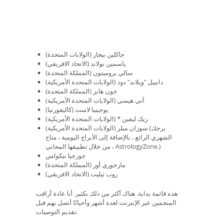
جاكلين بيجار (الولايات المتحدة)
ياسمين بولاند (الاتحاد الافريقي)
سالي برومبتون (المملكة المتحدة)
دانييل "ويلاند" دود (الولايات المتحدة الأمريكية)
جون هايز (المملكة المتحدة)
آني هيسي (الولايات المتحدة الأمريكية)
يوجينيا لاست (كاليفورنيا)
ريك ليفين * (الولايات المتحدة الأمريكية)
سوزان ميلر (الولايات المتحدة الأمريكية) (برجك
الشهري الرائع ، بالإضافة إلى الأبراج اليومية ، متاح
من خلال تطبيقها المجاني ، AstrologyZone.)
جورجيا نيكولس
مارجوري أور (المملكة المتحدة)
روب تيليت (الاتحاد الافريقي)
هذه قائمة بداية. هناك أكثر من ذلك بكثير. أنا عادة أراقب
المنجمين عبر الإنترنت لعدة أشهر وأحيانًا أتصل بهم قبل
تقديم التوصيات.