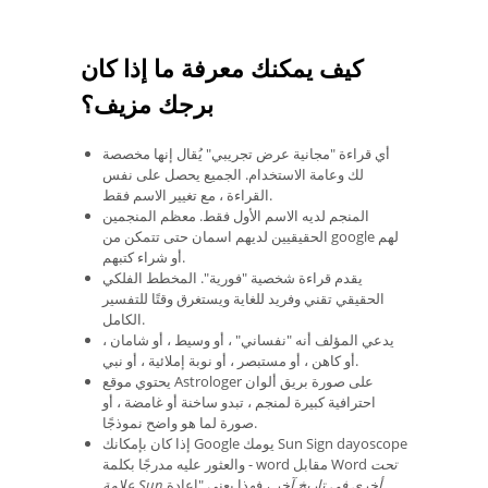
كيف يمكنك معرفة ما إذا كان
برجك مزيف؟
أي قراءة "مجانية عرض تجريبي" يُقال إنها مخصصة
لك وعامة الاستخدام. الجميع يحصل على نفس
القراءة ، مع تغيير الاسم فقط.
المنجم لديه الاسم الأول فقط. معظم المنجمين
الحقيقيين لديهم اسمان حتى تتمكن من google لهم
أو شراء كتبهم.
يقدم قراءة شخصية "فورية". المخطط الفلكي
الحقيقي تقني وفريد ​​للغاية ويستغرق وقتًا للتفسير
الكامل.
يدعي المؤلف أنه "نفساني" ، أو وسيط ، أو شامان ،
أو كاهن ، أو مستبصر ، أو نوبة إملائية ، أو نبي.
يحتوي موقع Astrologer على صورة بريق ألوان
احترافية كبيرة لمنجم ، تبدو ساخنة أو غامضة ، أو
صورة لما هو واضح نموذجًا.
إذا كان بإمكانك Google يومك Sun Sign dayoscope
تحت
والعثور عليه مدرجًا بكلمة - word مقابل Word
علامة Sun أخرى في تاريخ آخر
، فهذا يعني "إعادة