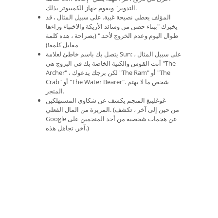
التدوير" ويقوم جهاز الكمبيوتر بذلك.
المؤلف يعطي نصيحة غبية. على سبيل المثال ، قد
يخبرك "ببناء حصن من وسائد الأريكة والاختباء وراءها
طوال اليوم وعدم الخروج لأحد." (بصراحة ، هذه كلمة
مقابل كلمة!)
يتصل بك باسم خاطئ لعلامة Sun: على سبيل المثال ،
أنت القوس والكنية الخاصة بك في البروج هي "The
Archer" ، لكن برجك يدعوك "The Ram" أو "The
Crab" أو "The Water Bearer". شخص ما لا يهتم
المتجر.
غوغلينغ المنجم يكشف عن شكاوى المستهلكين
المريرة من المال الفعلي. (من حين إلى آخر ، تكشف
Google عن هجمات شخصية من أحد المنجمين على
آخر. تجاهل هذه.)