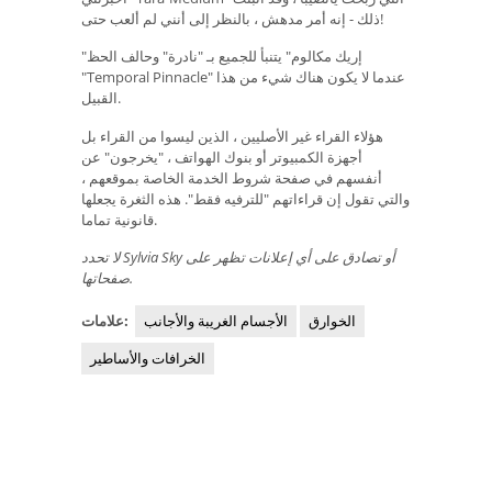
ذلك - إنه أمر مدهش ، بالنظر إلى أنني لم ألعب حتى!
"إريك مكالوم" يتنبأ للجميع بـ "نادرة" وحالف الحظ
"Temporal Pinnacle" عندما لا يكون هناك شيء من هذا
القبيل.
هؤلاء القراء غير الأصليين ، الذين ليسوا من القراء بل
أجهزة الكمبيوتر أو بنوك الهواتف ، "يخرجون" عن
أنفسهم في صفحة شروط الخدمة الخاصة بموقعهم ،
والتي تقول إن قراءاتهم "للترفيه فقط". هذه الثغرة يجعلها
قانونية تماما.
لا تحدد Sylvia Sky أو ​​تصادق على أي إعلانات تظهر على
صفحاتها.
الخوارق
الأجسام الغريبة والأجانب
علامات:
الخرافات والأساطير