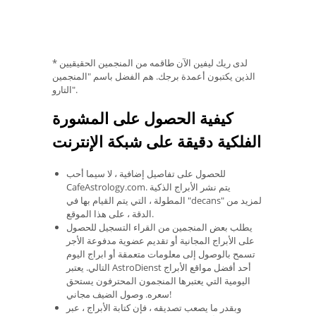
* لدى ريك ليفين الآن طاقمه من المنجمين الحقيقيين
الذين يكتبون أعمدة برجك. هم الفضل باسم "المنجمين
التارو".
كيفية الحصول على المشورة
الفلكية دقيقة على شبكة الإنترنت
للحصول على تفاصيل إضافية ، لا سيما أحب
CafeAstrology.com. يتم نشر الأبراج الذكية
المطولة ، التي يتم القيام بها في "decans" لمزيد من
الدقة ، على هذا الموقع.
يطلب بعض المنجمين من القراء التسجيل للحصول
على الأبراج المجانية أو تقديم عضوية مدفوعة الأجر
تسمح بالوصول إلى معلومات متعمقة أو ابراج اليوم
التالي. يعتبر AstroDienst أحد أفضل مواقع الأبراج
اليومية التي يعتبرها المنجمون المحترفون يستحق
سعره. وصول الضيف مجاني!
وبقدر ما يصعب تصديقه ، فإن كتابة الأبراج ، عبر