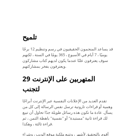
تلميح
قد يساعد المنجمون الحقيقيون في رسم وتنظيم 12 برجًا
يوميًا ، 7 أيام في الأسبوع ، 365 يومًا في السنة ، لكنهم
سوف يعترفون علنًا عندما يكون لديهم كتاب مشاركون
ويعترفون بفخر بمشاركتهم.
29 المتهربين على الإنترنت
لتجنب
تقدم العديد من الإعلانات النفسية عبر الإنترنت أبراجًا
وهمية أو قراءات تاروتية ترسل نفس الرسالة إلى كل من
يسأل. عادة ما تكون هذه رسائل طويلة جدًا تحاول أن تبيع
لك قراءة ثانية "مستبدة" أو "نفسية" باهظة الثمن ، ثم
قراءة ثالثة ، وهكذا.
أقوم بالتحقيق لأشهر ، وتتبع ملكية موقع الويب ، وشراء