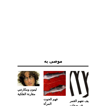
موصى به
لينون ومكارتني
مقارنة الفلكية
فهم الحوت
كيف نفهم القمر
المرأة
في صفات