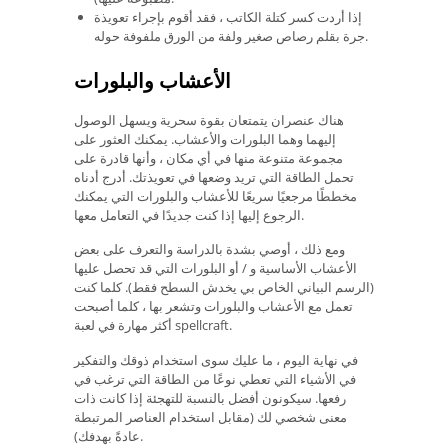
إذا أردت كسر كتلة الكاتب ، فقد أقوم بإجراء تعويذة
جرة بقلم رصاص صغير ولفة من الورق ملفوفة حوله.
الأعشاب والبلورات
هناك عنصران يتمتعان بقوة سحرية ويسهل الوصول
إليهما وهما البلورات والأعشاب. يمكنك العثور على
مجموعة متنوعة منها في أي مكان ، وأنها قادرة على
تحمل الطاقة التي تريد وضعها في تعويذتك. أدرج أدناه
مخططًا مرجعيًا سريعًا للأعشاب والبلورات التي يمكنك
الرجوع إليها إذا كنت جديدًا في التعامل معها.
ومع ذلك ، أوصي بشدة بالدراسة والتعرف على بعض
الأعشاب الأساسية و / أو البلورات التي قد تحصل عليها
(الرسم البياني الخاص بي يخدش السطح فقط). كلما كنت
تعمل مع الأعشاب والبلورات وتشعر بها ، كلما أصبحت
أكثر مهارة في لعبة spellcraft.
في نهاية اليوم ، ما عليك سوى استخدام ذوقك والتفكير
في الأشياء التي تعطي نوعًا من الطاقة التي ترغب في
رفعها. سيكونون أفضل بالنسبة للتهجئة إذا كانت ذات
معنى شخصي لك (مقابل استخدام العناصر المرتبطة
عادةً بهدفك).