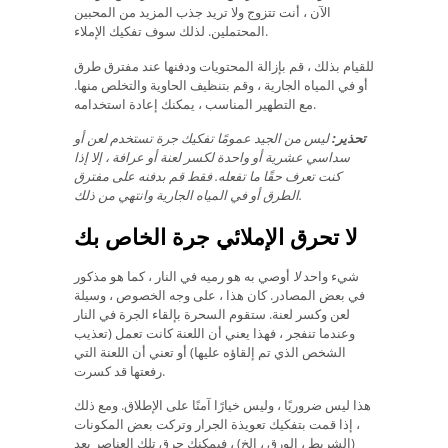
الآن ، أنت تتزوج ولا تريد جذب المزيد من المحبين
المحتملين. لذلك سوف تفكيك الإملاء.
للقيام بذلك ، قم بإزالة المحتويات ودفنها عند مفترق طرق
أو في المياه الجارية ، وقم بتنظيف الحاوية والتخلص منها.
مع التطهير المناسب ، يمكنك إعادة استخدامه.
تحذير:
ليس من الجيد عمومًا تفكيك جرة تستخدم لعن أو
سداسي عشرية أو واحدة لكسر لعنة أو عرافة ، إلا إذا
كنت تعرف حقًا ما تفعله.
فقط قم بدفنه على مفترق
الطرق أو في المياه الجارية وانتهي من ذلك.
لا تحرق الإملائي جرة الخاص بك
شيء واحد
لا
أوصي به هو رميه في النار ، كما هو مذكور
في بعض المصادر. كان هذا ، على وجه الخصوص ، وسيلة
لعن وكسر لعنة. ستقوم السحرة بإلقاء الجرة في النار
وعندما تنفجر ، فهذا يعني أن اللعنة كانت تعمل (تعذيب
الشخص الذي تم إلقاؤه عليها) أو تعني أن اللعنة التي
رفعتها قد كسرت.
هذا ليس ضروريًا ، وليس خيارًا آمنًا على الإطلاق. ومع ذلك
، إذا قمت بتفكيك تعويذة الجرار وتركت بعض المكونات
(الشريط ، الورق ، إلخ) ، فيمكنك حرق تلك العناصر بعد