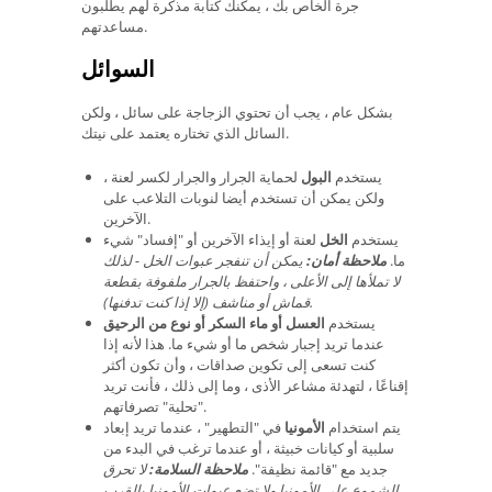
جرة الخاص بك ، يمكنك كتابة مذكرة لهم يطلبون
مساعدتهم.
السوائل
بشكل عام ، يجب أن تحتوي الزجاجة على سائل ، ولكن
السائل الذي تختاره يعتمد على نيتك.
يستخدم
البول
لحماية الجرار والجرار لكسر لعنة ،
ولكن يمكن أن تستخدم أيضا لنوبات التلاعب على
الآخرين.
يستخدم
الخل
لعنة أو إيذاء الآخرين أو "إفساد" شيء
ما.
ملاحظة أمان:
يمكن أن تنفجر عبوات الخل - لذلك
لا تملأها إلى الأعلى ، واحتفظ بالجرار ملفوفة بقطعة
قماش أو مناشف (إلا إذا كنت تدفنها).
يستخدم
العسل أو ماء السكر أو نوع من الرحيق
عندما تريد إجبار شخص ما أو شيء ما. هذا لأنه إذا
كنت تسعى إلى تكوين صداقات ، وأن تكون أكثر
إقناعًا ، لتهدئة مشاعر الأذى ، وما إلى ذلك ، فأنت تريد
"تحلية" تصرفاتهم.
يتم استخدام
الأمونيا
في "التطهير" ، عندما تريد إبعاد
سلبية أو كيانات خبيثة ، أو عندما ترغب في البدء من
جديد مع "قائمة نظيفة".
ملاحظة السلامة:
لا تحرق
الشموع على الأمونيا ولا تضع عبوات الأمونيا بالقرب