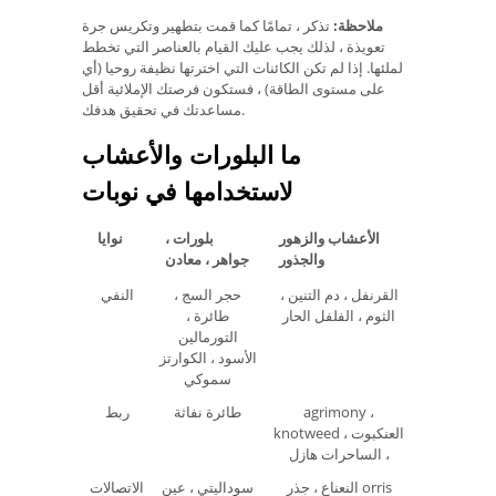
ملاحظة:
تذكر ، تمامًا كما قمت بتطهير وتكريس جرة
تعويذة ، لذلك يجب عليك القيام بالعناصر التي تخطط
لملئها. إذا لم تكن الكائنات التي اخترتها نظيفة روحيا (أي
على مستوى الطاقة) ، فستكون فرصتك الإملائية أقل
مساعدتك في تحقيق هدفك.
ما البلورات والأعشاب
لاستخدامها في نوبات
الأعشاب والزهور
بلورات ،
نوايا
والجذور
جواهر ، معادن
القرنفل ، دم التنين ،
حجر السج ،
النفي
الثوم ، الفلفل الحار
طائرة ،
التورمالين
الأسود ، الكوارتز
سموكي
agrimony ،
طائرة نفاثة
ربط
knotweed ، العنكبوت
، الساحرات هازل
النعناع ، جذر orris
سوداليتي ، عين
الاتصالات