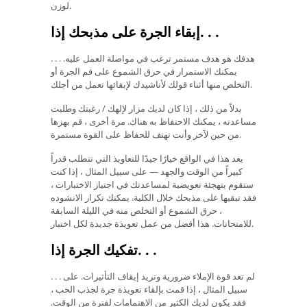
لوزن.
.
.
إبقاء الجرة على مذبحك إذا.
. . . هدفك هو هدف مستمر ترغب في مواصلة العمل عليه.
يمكنك الاستمرار في حرق الشموع على فم الجرة أو
التخلص منها أثناء قولك لأناشيدك لإبقائها تعمل من أجلك.
بدلاً من ذلك ، إذا كان لديك مزار لإلهك / رغبتك وطلبت
مساعدته ، يمكنك الاحتفاظ به هناك. مرة أخرى ، قم بهزها
من حين لآخر وأنت تهتف للحفاظ على القوة مستمرة.
يعد هذا في الواقع خيارًا جيدًا للتعاويذ التي تتطلب قدراً
كبيراً من الوقت والجهد — على سبيل المثال ، إذا كنت
ستقوم بتهجئة تعويضية لمساعدتك في اجتياز الاختبارات ،
فقد تبقيها على مذبحك خلال الكلية. يمكنك تكرار الانشوده
، حرق الشموع أو التخلص منه في الليلة السابقة
للامتحانات. هذا أفضل من عمل تعويذة جديدة لكل اختبار.
.
.
تفكيك الجرة إذا.
. . . لم تعد قوة الإملاء ضرورية وتريد إيقاف التأثيرات. على
سبيل المثال ، إذا قمت بإلقاء تعويذة جرة لجذب الحب ،
فقد يكون لديك الكثير من الاهتمامات لفترة من الوقت.