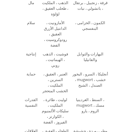
قرفة ، زنجبيل ، برتقال
الذهب ، الملكيت
مال
، باتشولي ، نبات
، طحلب العقيق ،
لؤلؤة
الكمون ، الخزامى ،
الأمازونيت ،
سلام
البنفسجي
الدانتيل الأزرق
العقيق ،
رودوكروسيت ،
الفضة
البهارات والتوابل
فوشيت ، الذهب
إنتاجية
والفانيليا
، الهيماتيت ،
روبي
أنجليكا ، السرو ، البخور
العنبر ، العقيق ،
حماية
، mugwort ، خشب
السترين ،
الصندل ، الشيح
الملكيت ،
الخشب المتحجر
السنط ، الغردينيا ،
لوليت ، طائرة ،
القدرات
mugwort ، مسك
الملكيت ،
النفسية
الروم ، يارو
سليكات الألمنيوم
، الكوارتز ،
الفيروز ، الفضة
وطي ، وردة ، حشيشة
الطحلب العقيق ،
العلاقات