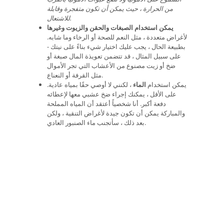
من الحرارة ، حيث يمكن أن تكون متفجرة وقابلة
للاشتعال.
يمكن استخدام الصبغات والحقن والزيوت وغيرها
لأغراض متعددة ، مثل النعم للصحة أو الرخاء وما شابه.
بطبيعة الحال ، يجب عليك اختيار شيء بناءً على نيتك -
على سبيل المثال ، قد تتضمن تعويذة المال صبغة أو
ضخ أو زيت مصنوع من الأعشاب التي تجر الأموال
مثل القرفة أو النعناع.
يمكن استخدام
الماء
، لكنني لا أوصي حقًا بمياه عادية.
على الأقل ، يمكنك إجراء ضخ عشبي معها لإعطائه
دفعة أكبر. أنا شخصياً أعتقد أن المياه المملحة
والمباركة يمكن أن تكون جيدة لأغراض التنقية ، ولكن
بعد ذلك ، سأتجنب ماء الصنبور العادي.