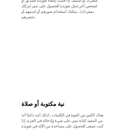
عنصرك أو اسمك. إذا قمت بإلقاء تعويذة لصديق أو
لشخص آخر (مثل تعويذة للحصول على تنمر لتركك
بمفردك) ، يمكنك استخدام صورهم أو اسمهم أو
عنصرهم.
نية مكتوبة أو صلاة
هناك الكثير من القوة في الكلمات ، لذلك أجد دائمًا أنه
من المفيد كتابة نيتي على شيء وإدخاله في الجرة. إذا
كنت تسعى للحصول على مساعدة من الإله في تعويذة