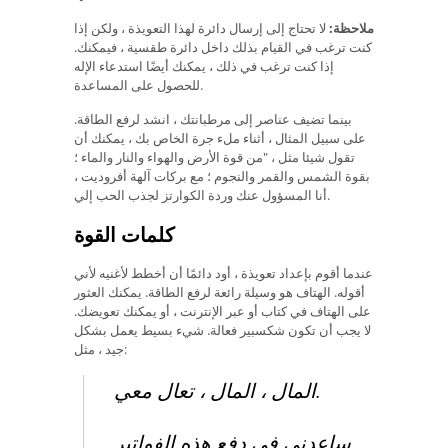
ملاحظة:
لا تحتاج إلى إرسال دائرة لهذا التعويذة ، ولكن إذا
كنت ترغب في القيام بذلك داخل دائرة طقسية ، فيمكنك.
إذا كنت ترغب في ذلك ، يمكنك أيضًا استدعاء الإله
للحصول على المساعدة.
بينما تضيف عناصر إلى مرطبانتك ، انشد لرفع الطاقة.
على سبيل المثال ، أثناء ملء جرة الخاص بك ، يمكنك أن
تقول شيئا مثل ، "من قوة الأرض والهواء والنار والماء ؛
بقوة الشمس والقمر والنجوم ؛ مع بركات آلهة أفروديت ،
أنا المسؤول عنك وردة الكوارتز لجذب الحب إلي.
كلمات القوة
عندما أقوم بإعداد تعويذة ، أود دائمًا أن أخطط لأغنيه لأني
أقوله. الهتاف هو وسيلة رائعة لرفع الطاقة. يمكنك العثور
على الهتاف في كتاب أو عبر الإنترنت ، أو يمكنك تعويضك.
لا يجب أن تكون شكسبير فعالة. شيء بسيط يعمل بشكل
جيد ، مثل:
المال ، المال ، تعال معي.
ساعدني في دفع هذه الفواتير