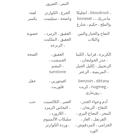
النمر ، الفيروز
انجليكا ، bloodroot ،
الجزع ، الكوارتز
لعنة-
boneset ، ماندريك ،
واضحة ، سيلينيت
يكسر
والملح ، حكيم ، شارع
التفاح والخيار والتين
العقيق ، الزمرد ،
خصوبة
والبلاب
العقيق ، الملكيت
، الزبرجد
الكزبرة ، قرانيا ، الكينا
العقيق ،
الصحة
، جذر الخولنجان ،
الجمشت ،
الزنجبيل ، إكليل الجبل
اليشم ،
، المريمية ، الزعتر
sunstone
benzoin ، dittany
افينتورين ،
عقل
كريت ، nugmeg ،
فلوريت
روزماري ،
آدم وحواء الجذر ،
العنبر ، الكالسيت
حب
التفاح ، الريحان ،
، النحاس الزمرد
البنجر ، النعناع البري ،
، اللازورد ،
القرنفل ، الغار ،
سليكات الألمنيوم
الخزامى ، المردقوش ،
، وردة الكوارتز
الورد