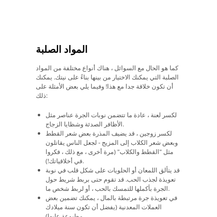
المواد الصلبة
كما هو الحال مع السوائل ، هناك أنواع مختلفة من المواد
الصلبة التي يمكنك الاختيار من بينها بناءً على نيتك. يمكنك
أن تكون خلاقة جدا مع هذا! وفيما يلي بعض الأمثلة على
ذلك:
لكسر لعنة ، عادة ما تتضمن نوبات الجرة عناصر مثل
الأظافر الصدئة وشظايا الزجاج.
لكسر زوجين ، قد يضيف المذرة بعض شعر القطط
وبعض شعر الكلاب إلى المزيج - لجعل الناس يقاتلون
مثل "القطط والكلاب" (مرة أخرى ، مع ذلك ، فكروا
في أخلاقياتك!).
قد يتألق اللمعان أو الحلويات على شكل قلب في نوبة
تعويذة لجذب الحب. قد تقوم حتى بربط شريط حول
الجرة بأكملها للتمسك بالحب ، أو لربط شخص ما.
في تعويذة جرة مرتبطة بالمال ، يمكنك تضمين بعض
العملات المعدنية (يفضل أن تكون سنة ميلادك
مطبوعة عليها).