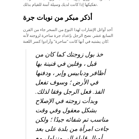
تفكيكها إذا كانت لديك وسيلة آمنة للقيام بذلك.
أذكر مبكر من نوبات جرة
أحد أوائل الإشارات لهذا النوع من السحر جاء من القرن
السابع عشر. نصح الرجل بإعداد جرة ساحرة لزوجته لأنه
كان يشتبه في أنها كانت "ساحرة" وأرادوا كسر اللعنة:
خذ بول زوجتك كما كان من
قبل ، وفلين في قنينة بها
أظافر ودبابيس وإبر ، ودفنها
في الأرض ؛ وسوف تفعل
الفذ. فعل الرجل وفقا لذلك.
وبدأت زوجته في الإصلاح
بشكل معقول وفي وقت
مناسب تم شفائه جيدًا ؛ ولكن
جاءت امرأة من بلدة على بعد
أميال قليلة إلى منزلها ، مع