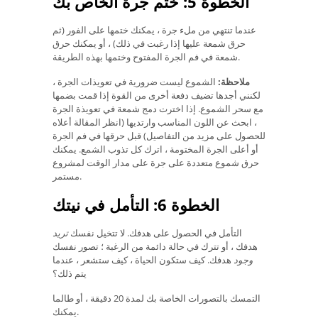
الخطوة 5: ختم جرة الخاص بك
عندما تنتهي من ملء جرة ، يمكنك ختمها على الفور (ثم
حرق شمعة عليها إذا رغبت في ذلك) ، أو يمكنك حرق
شمعة في فم الجرة المفتوح وختمها بهذه الطريقة.
ملاحظة:
الشموع ليست ضرورية في تعويذات الجرة ،
لكنني أجدها تضيف دفعة أخرى من القوة إذا قمت بضمها
مع سحر الشموع. إذا اخترت دمج شمعة في تعويذة الجرة
، ابحث عن اللون المناسب وارتديها (انظر المقالة أعلاه
للحصول على مزيد من التفاصيل) قبل حرقها في فم الجرة
أو أعلى الجرة المختومة ، اترك كل تذوب الشمع. يمكنك
حرق شموع متعددة على جرة على مدار الوقت لمشروع
مستمر.
الخطوة 6: التأمل في نيتك
التأمل في الحصول على هدفك. لا تتخيل نفسك
تريد
هدفك ، أو تترك في حالة دائمة من الرغبة ؛ تصور نفسك
وجود
هدفك. كيف ستكون الحياة ، كيف ستشعر ، عندما
يتم ذلك؟
التمسك بالتصورات الخاصة بك لمدة 20 دقيقة ، أو طالما
يمكنك.