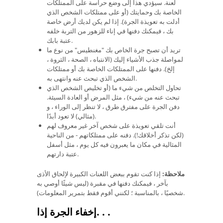
لعنة. سيؤدي هذا إلى وضع حراسة على الممتلكات
الخاصة بك وحمايتك (أو على ممتلكات الشخص الذي
أدلت به تعويذة الجرة). إذا لم يكن لديك أرض خاصة
بك ، فيمكنك دفنها في إناء للزهور من التربة خلفه
عتبة بابك.
تريد أن تصبح جرة الخاص بك "مغنطيس" من نوع ما
لمواصلة جذب الأشياء إليك (الانتباه ، الصحة ، الثروة ،
إلخ). دفنها على الممتلكات الخاصة بك أو ممتلكات
الشخص الذي تبحث عنه وانتهى به.
تحاول التخلص من شيء ما (أو تخليص الشخص الذي
تبحث عنه من شيء) ، مثل المرض أو العادة السيئة.
دفن الجرة على مفترق طرق ، لا تنظر إلى الوراء ، و
(مثالي) لا تعود أبدًا.
أنت تلقي تعويذة على شخص آخر غير معروف لهم
(لكن تذكر أخلاقك!). دفنه على ممتلكاتهم - من الناحية
المثالية في مكان ما يعبرون فيه كل يوم ، مثل أسفل
عتبة دارتهم.
ملاحظة:
إذا كنت تقوم ببعض اللعنات الكبيرة لإلحاق الأذى
بآخر ، فيمكنك دفنها في مقبرة (ليس شيئًا أوصي به
شخصيًا ، بالمناسبة ؛ لكنني أقوم فقط بتمرير المعلومات).
.
.
إخفاء الجرة إذا.