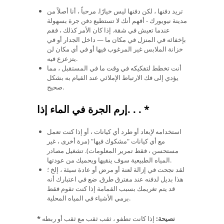
تريد دفنها ، لكن دفنها ليس خيارًا. مرحباً ، أنا أصلاً من
مدينة نيويورك - أفهم أنك لا تستطيع دفن جرة بسهولة
عندما تعيش في شقة. إذا كان الأمر كذلك ، فقم
بإخفائه في المنزل في مكان ما — داخل الجدار أو في
خزانة الملابس غير المرغوب فيها أو في أي مكان لن
يتزعزع فيه.
أنت تخطط لتفكيكه في وقت ما في المستقبل ، مما
يؤدي إلى فك الارتباط الإملائي عند القيام به بشكل
صحيح.
*
.
.
إرم الجرة في الماء إذا.
استخدامه لإبعاد أو طرد أي كيانات ، أو إذا كنت تعمل
مع أي كيانات "مشكوك فيها" (مرة أخرى ، غير
مستحسن ، فقط تمرير المعلومات). تشغيل مصادر
المياه الطبيعية سوف ينقيها ويحميك من عودتها.
لقد نجحت في إزالة لعنة أو مرض أو عادة سيئة ، إلخ ؛
هذا بديل لدفنه عند مفترق طرق. ضع في اعتبارك أنه
قد يتم تغريمك بسبب القمامة إذا كنت تقوم فقط
برمي الأشياء في المياه المحلية.
نصيحة:
إذا كانت تطفو ، ثقب ثقب مع ثقب أو ربطه
*