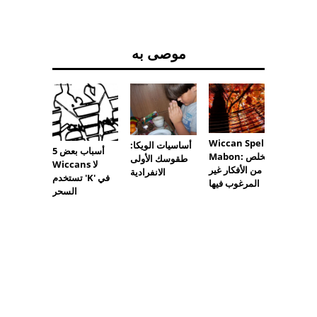
موصى به
Wiccan Spell لـ
أساسيات الويكا:
5 أسباب بعض
Mabon: التخلص
طقوسك الأولى
Wiccans لا
من الأفكار غير
الانفرادية
تستخدم 'K' في
المرغوب فيها
السحر
مبتدئين
 ساحرة