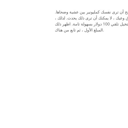
جح أن ترى نفسك كمليونير بين عشية وضحاها.
 وعيك ، لا يمكنك أن ترى ذلك يحدث. لذلك ،
من المنطقي التركيز على احتياجاتك العاجلة. ربما يمكنك أن تتخيل تلقي 100 دولار بسهولة تامة. اظهر ذلك
المبلغ الأول ، ثم تابع من هناك.