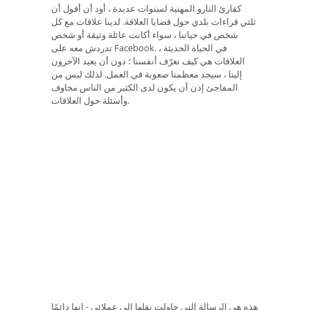
كقارئ التارو المهنية لسنوات عديدة ، أود أن أقول أن
ثلثي قراءات بلدي حول قضايا العلاقة. لدينا علاقات مع كل
شخص في حياتنا ، سواء أكانت عائلة وثيقة أو شخص
تدردش معه على Facebook. في الحياة الحديثة ،
العلاقات هي كيف نعرّف أنفسنا ؛ دون أن يعيد الآخرون
إلينا ، سيجد معظمنا صعوبة في العمل. لذلك ليس من
المفاجئ إذن أن يكون لدى الكثير من الناس مخاوف
وأسئلة حول العلاقات.
هذه هي الرسالة التي حاولت نقلها إلى عملائي - إنها دائمًا