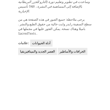
التارو للجزر البريطانية) وساعدت في تطوير وتعليم دورة
تأسيس TABI ، بالإضافة إلى المساهمة في النشرة
الإخبارية.
يرجى ملاحظة: جميع الصور في هذه الصفحة هي من
سطح السفينة رايدر وايت خالية من حقوق الطبع والنشر
.
باميلا وهناك نسخة. يمكن العثور عليها في مجملها في
SacredTexts
.
أدلة الحيوانات
علامات:
الخرافات والأساطير
العصر الجديد والميتافيزيقيا