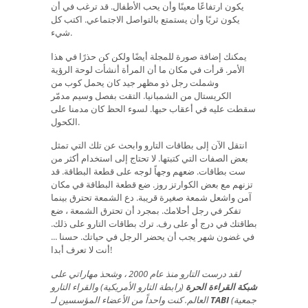
يكون ارتفاعًا معينًا وأن يحب الأطفال. قد ترغب في أن
يكون ثريًا وأن يستمتع بالتواصل الاجتماعي. اكتب كل
شيء.
يمكنك إضافة صورة للمجلة أيضًا ولكن كن حذرًا في هذا
الأمر. قرأت في مكان ما أن المرأة أنشأت لوحة الرؤية
وشملت رجل ذو مظهر جيد كان يحمل كوب من
الكريستال من الشمبانيا. التقت بفصل وسيم مدمّر
سقطت عليه في أعقاب حبها. لسوء الحظ كان مدمنا على
الكحول.
انتقل الآن إلى بطاقات التارو وابحث عن تلك التي تمثل
بعض الصفات التي كتبتها. لا تحتاج إلى استخدام أكثر من
ست بطاقات. ضعهم وجهاً لوجه على قطعة البطاقة. قد
تزنهم مع بعض الكوارتز روز. ضع قطعة البطاقة في مكان
آمن واشعل شمعة صغيرة قريبة. دع الشمعة تحترق بينما
تفكر في رجل أحلامك. بمجرد أن تحترق الشمعة ، ضع
بطاقتك في درج أو على رف. ترك بطاقات التارو على ذلك.
في غضون شهر يجب أن يحضر الرجل في حياتك. حسنا ...
أنت لا تعرف أبدا!
لقد درست التارو منذ عام 2000 ، وشحذ مهاراتي على
شبكة القراءة الحرة
(رابطة التارو الأمريكية) والقراء التارو
(جمعية
TABI
كنت واحداً من الأعضاء المؤسسين لـ
العالم.