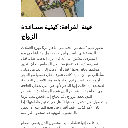
عينة القراءة: كيفية مساعدة
الزواج
يصور فيلم "ستة من الخماسي" تاجرًا ثريًا يوزع العملات
الذهبية على المتسولين. وهو يحمل مقياسًا في يده
اليسرى ، مشيرًا إلى أنه كان يزن الذهب بعناية قبل
تسليمه. كيف قد تنصح ستة من الخماسيات آن بتغيير
موقفها تجاه زوجها؟ قبل أن أذهب إلى أبعد من ذلك ،
سأطلب من آن ما إذا كانت تتعرف على نفسها مع التاجر
أو مع أحد المتسولين. إجابتها ستوفر الأساس للنصيحة
الصحيحة. إذا قالت إنها التاجر لأنها هي التي تعطي العلاقة
- هي الداعمة ، الشخص الذي يقدم المساعدة ، الشخص
الذي يعقد الزواج ، ثم تحتاج إلى فحص مشاعرها
بالتفصيل. هل تشعر بالاستياء؟ هل هي تقنين عاطفتها؟ إذا
كان الأمر كذلك ، فقد أقترح في هذه المرحلة أن بعض
المشورة المهنية قد تستحق الدراسة.
إذا قالت إنها تتعاطف مع المتسول الذي يتلقى القطع
النقدية ، فربما يكون المال بالتأكيد مشكلة. ربما تعتقد آن