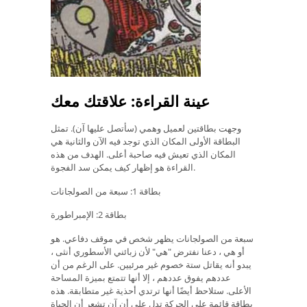
عينة القراءة: علاقتك معك
وجهت بطاقتين لعميل وهمي (سأتصل عليها آن). تمثل
البطاقة الأولى المكان الذي توجد فيه الآن والثانية هي
المكان الذي تعيش فيه صاحبة أعلى. الهدف من هذه
القراءة هو إظهار كيف يمكن سد الفجوة.
بطاقة 1: سبعة من الصولجانات
بطاقة 2: الإمبراطورة
سبعة من الصولجانات يظهر شخص في موقف دفاعي. هو
أو هي ، دعنا نفترض "هي" لأن زبائني الأسطوري أنثى ،
يبدو أنه يقاتل ستة خصوم غير مرئيين. على الرغم من أن
عددهم يفوق عددهم ، إلا أنها تتمتع بميزة المساحة
الأعلى. ستلاحظ أيضًا أنها ترتدي أحذية غير متطابقة. هذه
بطاقة قائمة على الحركة تدل على أن آن تشعر أن الحياة