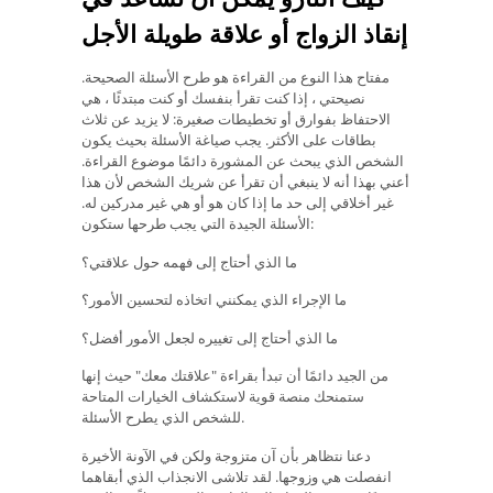
إنقاذ الزواج أو علاقة طويلة الأجل
مفتاح هذا النوع من القراءة هو طرح الأسئلة الصحيحة.
نصيحتي ، إذا كنت تقرأ بنفسك أو كنت مبتدئًا ، هي
الاحتفاظ بفوارق أو تخطيطات صغيرة: لا يزيد عن ثلاث
بطاقات على الأكثر. يجب صياغة الأسئلة بحيث يكون
الشخص الذي يبحث عن المشورة دائمًا موضوع القراءة.
أعني بهذا أنه لا ينبغي أن تقرأ عن شريك الشخص لأن هذا
غير أخلاقي إلى حد ما إذا كان هو أو هي غير مدركين له.
الأسئلة الجيدة التي يجب طرحها ستكون:
ما الذي أحتاج إلى فهمه حول علاقتي؟
ما الإجراء الذي يمكنني اتخاذه لتحسين الأمور؟
ما الذي أحتاج إلى تغييره لجعل الأمور أفضل؟
من الجيد دائمًا أن تبدأ بقراءة "علاقتك معك" حيث إنها
ستمنحك منصة قوية لاستكشاف الخيارات المتاحة
للشخص الذي يطرح الأسئلة.
دعنا نتظاهر بأن آن متزوجة ولكن في الآونة الأخيرة
انفصلت هي وزوجها. لقد تلاشى الانجذاب الذي أبقاهما