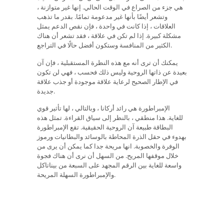
هي جزء من الصراع في الوقت الحالي. إنها غير متوازنة ،
وتشعر أيضًا بأنها غير مدعومة تمامًا. بقدر ما تذهب
العلاقات ، إذا كانت في واحدة ، فإن نقص الدعم يمثل
مشكلة كبيرة. إذا لم تكن في علاقة ، فقد تشعر أن هناك
الكثير من المنافسة وستكون أفضل حالًا في التراجع.
يمكنك أن ترى أنه مع هذه النظرة المستقبلية ، فإن آن
بعيدة عن ذاتها الروحية وليس ذلك فحسب ، فهي لن تكون
في الإطار الصحيح لرعاية علاقة موجودة أو جذب علاقة
جديدة.
الإمبراطورة هي رائد أركانا ، وبالتالي ، لها تأثير قوي
للغاية. هذا منطقي ، بالنظر إلى سياق القراءة. تمثل هذه
البطاقة طبيعة آن الروحية الحقيقية. تقع الإمبراطورة
بهدوء في حقل الذرة المحاطة بالوسائد والبطانيات ورموز
الوفرة والخصوبة. انها مريحة جدا كما يمكن أن يرى من
خلال موقفها المريح. من السهل أن نرى أن هناك فجوة
واسعة للغاية بين الرقم المجهد على السبعة من بيناتاكل
والإمبراطورة السهلة المريحة.