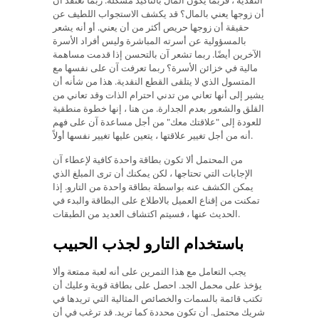
أن زوجها يعني بالمال؟ قد يكشف الاستجواب اللطيف عن
حقيقة أن زوجها حريص أكثر من أن يعني. أو أنه يشعر
بالمسؤولية عن أسرته المباشرة وليس أفراد الأسرة
الآخرين أيضًا. ربما تشعر آن بالتحسن إذا قدمت مساهمة
مالية في خزائن الأسرة؟ ربما تعرفت آن على نفسها مع
المتسول الذي لا يتلقى القطع النقدية. هذا من شأنه أن
يشير إلى أنها تعاني من تدني احترام الذات وقد تعاني من
القلق والشعور بعدم الجدارة. من هنا ، إنها خطوة منطقية
للعودة إلى "علاقتك معك" من أجل مساعدة آن على فهم
أنه من أجل تغيير علاقتها ، يتعين عليها تغيير نفسها أولاً.
من المحتمل ألا تكون بطاقة واحدة كافية لإعطاء آن
الإجابات التي تحتاجها ، لكن يمكنك أن ترى المبلغ الذي
يمكن الكشف عنه بواسطة بطاقة واحدة من التارو. إذا
تمكنت من إقناع العميل بالاطلاع على البطاقة والبدء في
الحديث عنها ، فسيتم اكتشاف العديد من الطبقات.
باستخدام التارو لجذب الحبيب
يجب التعامل مع هذا التمرين على أنه لعبة ممتعة وألا
يؤخذ على محمل الجد. احصل على بطاقة قوية وعليك أن
تكتب قائمة بالسمات والخصائص المثالية التي تريدها في
شريك محتمل. أن تكون محددة كما تريد. قد ترغب في أن