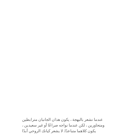
عندما نشعر بالبهجة ، يكون هذان الجانبان مترابطين
ومتحاورين ، لكن عندما نواجه صراعًا أو غير سعيدين ،
يكون كلاهما متباعدًا. لا يشعر كيانك الروحي أبدًا