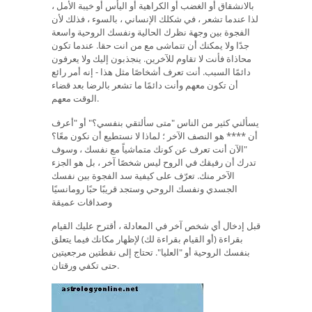
بالانشقاق أو الغضب أو الكراهية أو اليأس أو خيبة الأمل ،
لذا عندما تشعر ، في شكلك الإنساني ، بالسوء ، فذلك لأن
الفجوة بين وجهة نظرك الحالية ونفسك الروحية واسعة
جدًا ولا يمكنك أن تتماشى مع من انت حقا. عندما تكون
محاذاة فأنت لا تقاوم للآخرين. ينجذبون إليك ولا يعرفون
دائمًا السبب. أنت تعرف أشخاصًا مثل هذا - إنه أمر رائع
أن تكون معهم وأنت دائمًا ما تشعر بالرضا بعد قضاء
الوقت معهم.
يسألني كثير من الناس "متى سألتقي بنفسي؟" أو "أعرف
أن **** هو النصف الآخر ؛ لماذا لا نستطيع أن نكون معًا؟
"الآن أنت تعرف عن كونك متماشياً مع نفسك ، وسوف
تدرك أن رفيقك في الروح ليس شخصًا آخر ، بل هو الجزء
الآخر منك. تعرّف على كيفية سد الفجوة بين نفسك
الجسدي ونفسك الروحي وستجد قريبًا حبًا رومانسيًا
وصداقات عميقة
قبل إدخال أي شخص آخر في المعادلة ، أقترح عليك القيام
بقراءة (أو القيام بقراءة لك) لإظهار مكانك فيما يتعلق
بنفسك الروحية أو "العليا". تحتاج إلى نقطتين مرجعيتين
حتى تكفي ورقتان.