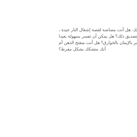
يك. هل أنت مصاصة لقصة إشعال النار جيدة ،
 هل يمكن أن تفسر بسهولة بعيدا cryptids وغيرها من النشاط خوارق ،
بالإيمان بالخوارق؟ هل أنت منفتح الذهن أم
أنك متشكك بشكل مفرط؟