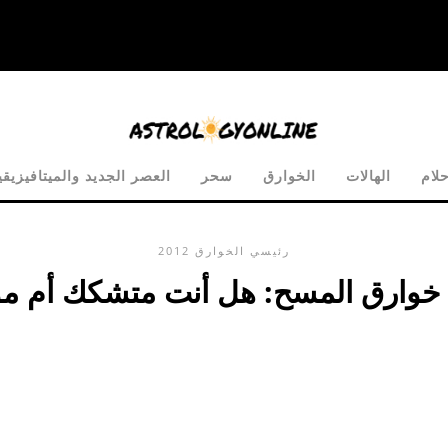
لام
الهالات
الخوارق
سحر
العصر الجديد والميتافيزيقي
رئيسي
الخوارق
2012
 خوارق المسح: هل أنت متشكك أم م