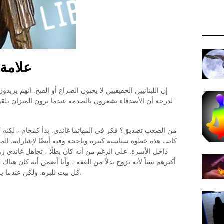
علامة 
إن اللبنانيين الحقيقيين لا يحبون الصراع أو القبح. انهم يريدو
لدرجة أن الأصدقاء يشعرون بالصدمة عندما يرون الميزان يلق
من الصعب تصديق؟ فكر في المهاتما غاندي. بدأ كمحام ، لكنه اس
كانت هذه خطوة سياسية كبيرة وناجحة وفية أيضًا لإشاراته. المي
داخل الأسرة. على الرغم من أنه كان بطلًا ، تجاهل غاندي زو
أكبرهم سناً لأنه تزوج بدلاً من العفة ، وأنا أضمن أنه كان هنا
كل بيت للبره. ولكن عندما يرن الهاتف ، ستجيب الميزان عليه بهدوء وحب.