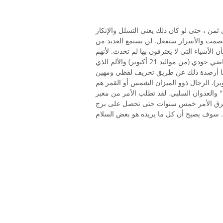
 ثمن ، حتى لو كان ذلك يعني التسلل والإنكار
 الصمت والأسرار ستفعل. لن يستمع العديد من
ن الأشياء التي لا يعترفون بها لم تحدث. لأنهم
يقومون بقمع آلامهم والجميع ، فقد أصابهم الانهيار. فكر في القاضي جودي (من مواليد 21 أكتوبر) والألم الذي
حكمة الأسرة. انها أرصدة ذلك عن طريق تحريف لفظي ومهين
قاضي الآخر الذي لديه موقف هو سايمون كويل (7 أكتوبر). الرجال ذوو الميزان الشمس أو القمر هم
 السلبي. لقد تطلب الأمر من معبر Libran للبيسبول مارك مكجوير (1
تغرق الأمر خمس سنوات حتى تحصل على برج