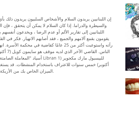
إن اللبنانيين يريدون السلام والأشخاص السلبيون يريدون ذلك بأي
والسيطرة والدراما. إذا كان السلام لا يمكن أن يتحقق ، فإن
اللبنانيين إلى تقارير الألم أو عدم الرضا ، ويخدعون أنفسهم بأ
رآته واستوعبت أكثر من 25 عامًا كقاضية في م
الناس. ال
أسياد "المعاملة الصامتة" والعدوان
أكتوبر) خمس سنوات للاعتراف باستخدام المنشطات. قد يس
الميزان الخاص بك من الأريكة. سوف يصيح أن كل ما يريده هو بعض السلام.