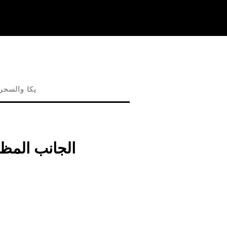
يكا والسحر
الجانب المظل