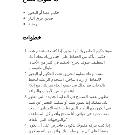
حكيم عصا أو البخور
صحن حرق النار
ريشة
خطوات
ضوء حكيم الخاص بك أو البخور. إذا كنت تستخدم عصا
حكيم ، تأكد من الحفاظ على أخف وزنك معك أثناء
التنظيف. سوف يخرج الحكيم في كثير من الأحيان
طوال طقوسك.
امسك وعاء مقاوم للحريق تحت الحكيم أو البخور
لالتقاط أي رماد ساخن. استخدم الريشة لتحيط
بالدخان. قم بذلك في جميع أنحاء منزلك ، مع إيلاء
اهتمام خاص للأبواب والنوافذ.
تطهير بقصد السماح في البداية الجديدة التي تظهر
لك. يمكنك إما تصور نيتك أو يمكنك التعبير عن نيتك
في الكون مع التأكيد الذي تغلب عليه الامتنان. "أرحب
بحب جديد في حياتي. أنا منفتح وأقدر كل المساعدة
والتوجيهات التي أتلقاها."
إذا كنت تتركه مفتوحًا للكون ، فاحرص على أن تكون
منفتحًا على كل ما يرسله إليك. واثق من أنه سيكون