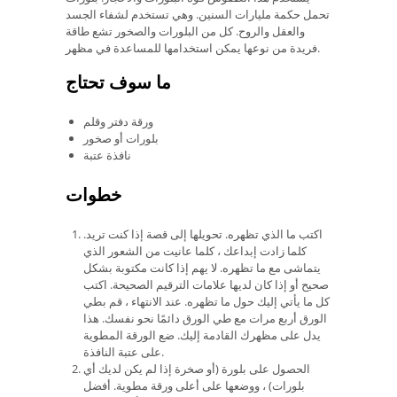
تحمل حكمة مليارات السنين. وهي تستخدم لشفاء الجسد
والعقل والروح. كل من البلورات والصخور تشع طاقة
فريدة من نوعها يمكن استخدامها للمساعدة في مظهر.
ما سوف تحتاج
ورقة دفتر وقلم
بلورات أو صخور
نافذة عتبة
خطوات
اكتب ما الذي تظهره. تحويلها إلى قصة إذا كنت تريد.
كلما زادت إبداعك ، كلما عانيت من الشعور الذي
يتماشى مع ما تظهره. لا يهم إذا كانت مكتوبة بشكل
صحيح أو إذا كان لديها علامات الترقيم الصحيحة. اكتب
كل ما يأتي إليك حول ما تظهره. عند الانتهاء ، قم بطي
الورق أربع مرات مع طي الورق دائمًا نحو نفسك. هذا
يدل على مظهرك القادمة إليك. ضع الورقة المطوية
على عتبة النافذة.
الحصول على بلورة (أو صخرة إذا لم يكن لديك أي
بلورات) ، ووضعها على أعلى ورقة مطوية. أفضل