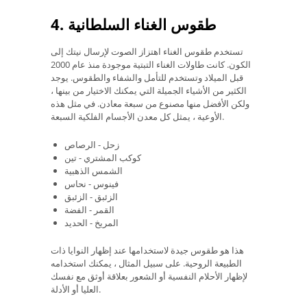
4. طقوس الغناء السلطانية
تستخدم طقوس الغناء اهتزاز الصوت لإرسال نيتك إلى
الكون. كانت طاولات الغناء التبتية موجودة منذ عام 2000
قبل الميلاد وتستخدم للتأمل والشفاء والطقوس. يوجد
الكثير من الأشياء الجميلة التي يمكنك الاختيار من بينها ،
ولكن الأفضل منها مصنوع من سبعة معادن. في مثل هذه
الأوعية ، يمثل كل معدن الأجسام الفلكية السبعة.
زحل - الرصاص
كوكب المشتري - تين
الشمس الذهبية
فينوس - نحاس
الزئبق - الزئبق
القمر - الفضة
المريخ - الحديد
هذا هو طقوس جيدة لاستخدامها عند إظهار النوايا ذات
الطبيعة الروحية. على سبيل المثال ، يمكنك استخدامه
لإظهار الأحلام النفسية أو الشعور بعلاقة أوثق مع نفسك
العليا أو الأدلة.