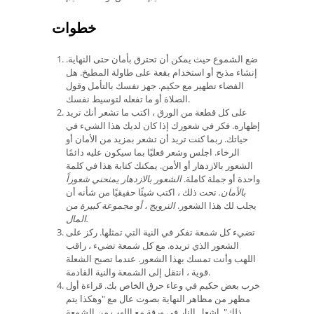
خطوات
ضع الشموع حيث يمكن أن تحترق بأمان حتى النهاية.
إنشاء مذبح أو استخدام بقعة على طاولة المطبخ. هل
الفضاء تطهير مع حكيم. جهز نفسك بالتأمل وقول
الصلاة أو ما تفعله لتوسيط نفسك.
على كل قطعة من الورق ، اكتب ما تشعر أنك تريد
إظهاره. فكر في شعورك إذا كان لديك هذا الشيء في
حياتك. ربما كنت تريد أن تشعر بمزيد من الأمان أو
الرخاء. اجلس وشعر فعليًا بما سيكون عليه دائمًا
الشعور بالازدهار أو الأمن. يمكنك كتابة هذا في كلمة
واحدة أو جملة كاملة.
الشعور بالازدهار يمنحني شعوراً
بالأمان.
تحت ذلك ، اكتب شيئًا حقيقيًا من شأنه أن
يجلب لك هذا الشعور.
الترويج ، أو مجموعة كبيرة من
المال.
تضيء كل شمعة تفكر في النية التي تمثلها. ركز على
الشعور الذي تريده. مع كل شمعة تضيء ، راقب
اللهب وأنت تمسك بهذا الشعور. عندما تصبح الشعلة
قوية ، انتقل إلى الشمعة والنية القادمة.
خرب بعض حكيم في وعاء حرق الخاص بك. قراءة أول
مظهر من مظاهر النهاية بصوت عال مع "وهكذا يتم
ذلك". اشعل النار في ورقة مع اللهب من الشمعة