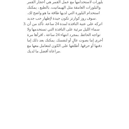
بلورات لاستخدامها مع عمل القمر هي أحجار القمر
والبلورات الغامقة مثل الهيماتيت. بالطبع ، يمكنك
استخدام البلورة التي لديها طاقة ما هو واضح لك.
سوف روز كوارتز تكون جيدة لإظهار حب جديد.
اتركه على عتبة النافذة لمدة 24 ساعة. تأكد من أن
سماء الليل مرئية على النافذة التي تستخدمها ولا
تواجه الحائط. بمجرد انتهاء 24 ساعة ، اقرأها مرة
أخرى إما بصوت عالٍ أو لنفسك. يمكنك بعد ذلك إما
دفنها أو حرقها. أطلقها على الكون لتتعامل معها مع
مراعاة أفضل ما لديك.