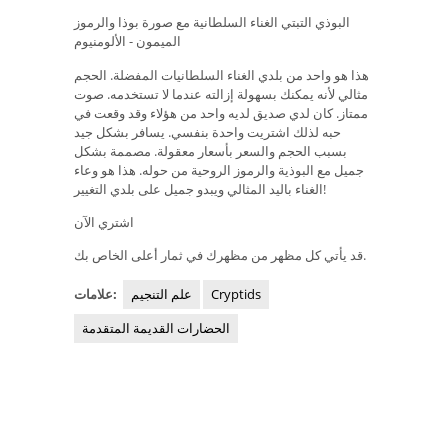
البوذي التبتي الغناء السلطانية مع صورة بوذا والرموز
الميمون - الألومنيوم
هذا هو واحد من بلدي الغناء السلطانيات المفضلة. الحجم
مثالي لأنه يمكنك بسهولة إزالته عندما لا تستخدمه. صوت
ممتاز. كان لدي صديق لديه واحد من هؤلاء وقد وقعت في
حبه لذلك اشتريت واحدة بنفسي. يسافر بشكل جيد
بسبب الحجم والسعر بأسعار معقولة. مصممة بشكل
جميل مع البوذية والرموز الروحية من حوله. هذا هو وعاء
الغناء باليد المثالي ويبدو جميل على بلدي التغيير!
اشتري الآن
قد يأتي كل مظهر من مظهرك في ثمار أعلى الخاص بك.
Cryptids
علم التنجيم
علامات:
الحضارات القديمة المتقدمة