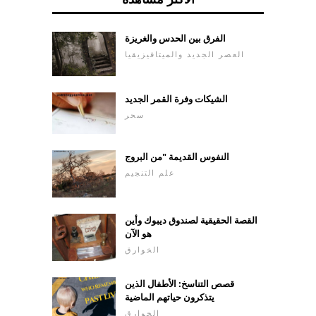
الفرق بين الحدس والغريزة
العصر الجديد والميتافيزيقيا
الشيكات وفرة القمر الجديد
سحر
النفوس القديمة "من البروج
علم التنجيم
القصة الحقيقية لصندوق ديبوك وأين
هو الآن
الخوارق
قصص التناسخ: الأطفال الذين
يتذكرون حياتهم الماضية
الخوارق