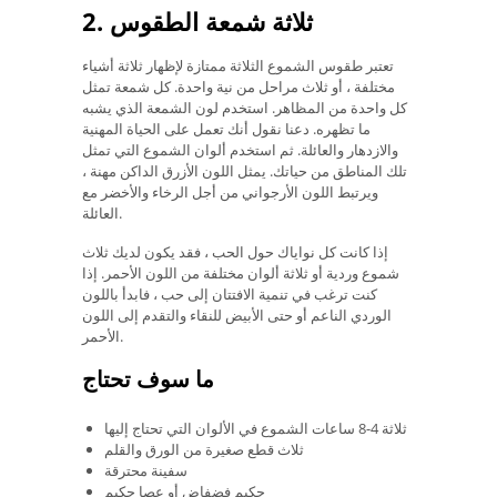
2. ثلاثة شمعة الطقوس
تعتبر طقوس الشموع الثلاثة ممتازة لإظهار ثلاثة أشياء
مختلفة ، أو ثلاث مراحل من نية واحدة. كل شمعة تمثل
كل واحدة من المظاهر. استخدم لون الشمعة الذي يشبه
ما تظهره. دعنا نقول أنك تعمل على الحياة المهنية
والازدهار والعائلة. ثم استخدم ألوان الشموع التي تمثل
تلك المناطق من حياتك. يمثل اللون الأزرق الداكن مهنة ،
ويرتبط اللون الأرجواني من أجل الرخاء والأخضر مع
العائلة.
إذا كانت كل نواياك حول الحب ، فقد يكون لديك ثلاث
شموع وردية أو ثلاثة ألوان مختلفة من اللون الأحمر. إذا
كنت ترغب في تنمية الافتتان إلى حب ، فابدأ باللون
الوردي الناعم أو حتى الأبيض للنقاء والتقدم إلى اللون
الأحمر.
ما سوف تحتاج
ثلاثة 4-8 ساعات الشموع في الألوان التي تحتاج إليها
ثلاث قطع صغيرة من الورق والقلم
سفينة محترقة
حكيم فضفاض أو عصا حكيم