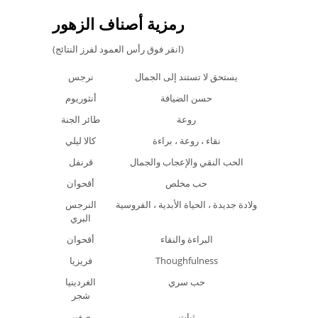
رمزية أصناف الزهور
(انقر فوق رأس العمود لفرز النتائج)
يستحق لا تستند إلى الجمال
نرجس
حسن الضيافة
أنثوريوم
روعة
طائر الجنة
نقاء ، روعة ، براءة
كالا ليلي
الحب النقي والإعجاب والجمال
قرنفل
حب مخلص
أقحوان
ولادة جديدة ، الحياة الأبدية ، الفروسية
النرجس
البري
البراءة والنقاء
أقحوان
Thoughfulness
فريزيا
حب سري
الغردينيا
شجر
ثبات
صفير