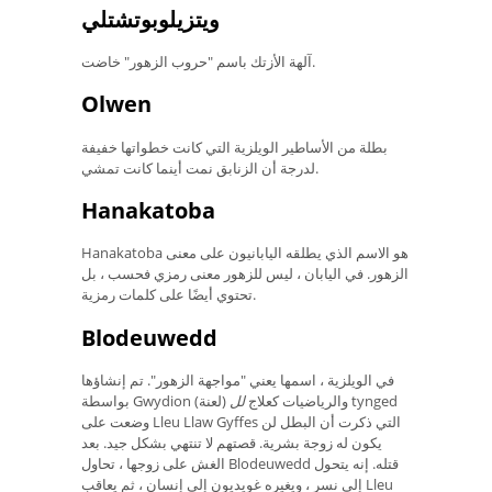
ويتزيلوبوتشتلي
آلهة الأزتك باسم "حروب الزهور" خاضت.
Olwen
بطلة من الأساطير الويلزية التي كانت خطواتها خفيفة
لدرجة أن الزنابق نمت أينما كانت تمشي.
Hanakatoba
Hanakatoba هو الاسم الذي يطلقه اليابانيون على معنى
الزهور. في اليابان ، ليس للزهور معنى رمزي فحسب ، بل
تحتوي أيضًا على كلمات رمزية.
Blodeuwedd
في الويلزية ، اسمها يعني "مواجهة الزهور". تم إنشاؤها
بواسطة Gwydion والرياضيات كعلاج
لل
(لعنة) tynged
وضعت على Lleu Llaw Gyffes التي ذكرت أن البطل لن
يكون له زوجة بشرية. قصتهم لا تنتهي بشكل جيد. بعد
الغش على زوجها ، تحاول Blodeuwedd قتله. إنه يتحول
إلى نسر ، ويغيره غويديون إلى إنسان ، ثم يعاقب Lleu