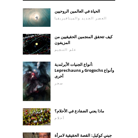
الحياة في العالمين الروحيين
العصر الجديد والميتافيزيقيا
كيف تتحقق المنجمين الحقيقيين من
المزيفون
علم التنجيم
أنواع الجنيات الأيرلندية:
Leprechauns و Grogochs وأنواع
أخرى
سحر
ماذا يعني الضفادع في الأحلام؟
أحلام
جيني كوكيل: القصة الحقيقية لامرأة