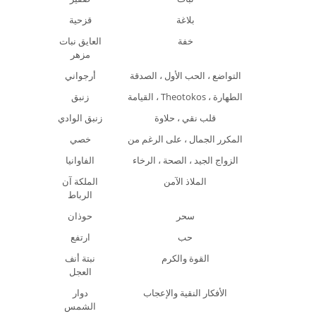
بلاغة
قزحية
خفة
العايق نبات
مزهر
التواضع ، الحب الأول ، الصدقة
أرجواني
القيامة ، Theotokos ، الطهارة
زنبق
قلب نقي ، حلاوة
زنبق الوادي
المكرر الجمال ، على الرغم من
خصي
الزواج الجيد ، الصحة ، الرخاء
الفاوانيا
الملاذ الآمن
الملكة آن
الرباط
سحر
حوذان
حب
ارتفع
القوة والكرم
نبتة أنف
العجل
الأفكار النقية والإعجاب
دوار
الشمس