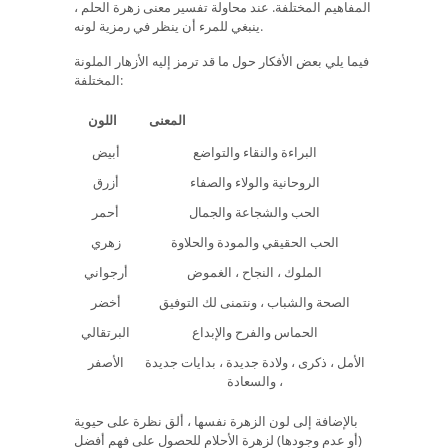
المفاهيم المختلفة. عند محاولة تفسير معنى زهرة الحلم ،
ينبغي للمرء أن ينظر في رمزية لونه.
فيما يلي بعض الأفكار حول ما قد ترمز إليه الأزهار الملونة
المختلفة:
المعنى
اللون
البراءة والنقاء والتواضع
أبيض
الروحانية والولاء والصفاء
أزرق
الحب والشجاعة والجمال
أحمر
الحب الحقيقي والمودة والحلاوة
زهري
الملوك ، النجاح ، الغموض
أرجواني
الصحة والشباب ، ونتمنى لك التوفيق
أخضر
الحماس والفرح والإبداع
البرتقالي
الأمل ، ذكرى ، ولادة جديدة ، بدايات جديدة
الأصفر
، والسعادة
بالإضافة إلى لون الزهرة نفسها ، ألق نظرة على حيوية
(أو عدم وجودها) لزهرة الأحلام للحصول على فهم أفضل