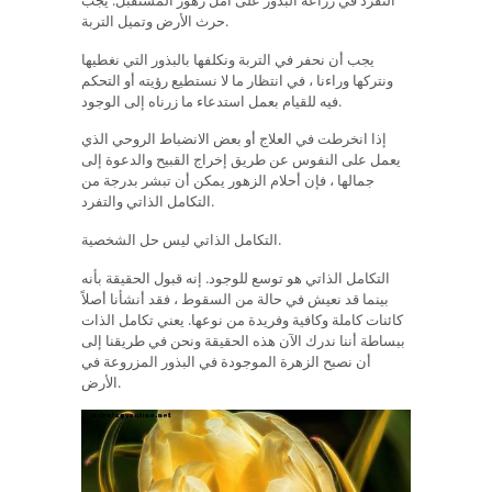
التفرد في زراعة البذور على أمل زهور المستقبل. يجب
حرث الأرض وتميل التربة.
يجب أن نحفر في التربة ونكلفها بالبذور التي نغطيها
ونتركها وراءنا ، في انتظار ما لا نستطيع رؤيته أو التحكم
فيه للقيام بعمل استدعاء ما زرناه إلى الوجود.
إذا انخرطت في العلاج أو بعض الانضباط الروحي الذي
يعمل على النفوس عن طريق إخراج القبيح والدعوة إلى
جمالها ، فإن أحلام الزهور يمكن أن تبشر بدرجة من
التكامل الذاتي والتفرد.
التكامل الذاتي ليس حل الشخصية.
التكامل الذاتي هو توسع للوجود. إنه قبول الحقيقة بأنه
بينما قد نعيش في حالة من السقوط ، فقد أنشأنا أصلاً
كائنات كاملة وكافية وفريدة من نوعها. يعني تكامل الذات
ببساطة أننا ندرك الآن هذه الحقيقة ونحن في طريقنا إلى
أن نصبح الزهرة الموجودة في البذور المزروعة في
الأرض.