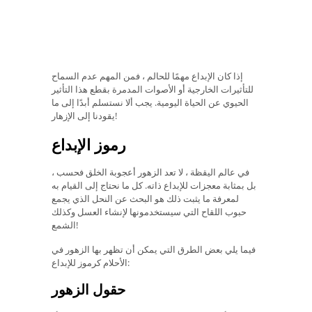
إذا كان الإبداع مهمًا للحالم ، فمن المهم عدم السماح
للتأثيرات الخارجية أو الأصوات المدمرة بقطع هذا التأثير
الحيوي عن الحياة اليومية. يجب ألا نستسلم أبدًا إلى ما
يقودنا إلى الإزهار!
رموز الإبداع
في عالم اليقظة ، لا تعد الزهور أعجوبة الخلق فحسب ،
بل بمثابة معجزات للإبداع ذاته. كل ما نحتاج إلى القيام به
لمعرفة ما يثبت ذلك هو البحث عن النحل الذي يجمع
حبوب اللقاح التي سيستخدمونها لإنشاء العسل وكذلك
الشمع!
فيما يلي بعض الطرق التي يمكن أن تظهر بها الزهور في
الأحلام كرموز للإبداع:
حقول الزهور