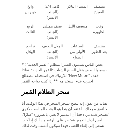
منتصف
المساء الباكر
3/4 كامل
وانغ
الصباح
(الجانب
جيبوس
الأيسر)
وقت
منتصف الليل
نصف ممتلئ
الربع
الظهيرة
(الجانب
الثالث
الأيسر)
منتصف
الساعات
الهلال النحيف
تراجع
بعد الظهر
الأولى من
(الجانب
الهلال
الصباح
الأيسر)
* بعض الناس يسمون القمر المظلم "القمر الجديد" ؛
يسميها البعض هلال الصبح الشباب "القمر الجديد". نظرًا
للارتباك في استخدام مصطلح "New Moon" ، فقد
اخترت عدم استخدامه. ** إذا كنت تواجه القمر
سحر الظلام القمر
هناك من يقول إنه ينصح بسحر السحر في هذا الوقت. أنا
لا أتفق مع ذلك - أعتقد أن هذا هو الوقت المناسب لأقوى
السحر المدمر.
لاحظ أن التدمير لا يعني بالضرورة "ضارًا".
ليس لديك لتدمير شخص. على الرغم من أنك إذا كنت
تسعى إلى إلقاء اللعنة ، فهذا سيكون أنسب وقت لذلك.