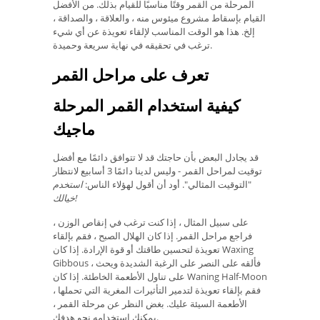
المرحلة من القمر وقتًا مناسبًا للقيام بذلك. من الأفضل
القيام بإسقاط مشروع ميئوس منه ، والعلاقة ، والصداقة ،
إلخ. هذا هو الوقت المناسب لإلقاء تعويذة عن أي شيء
ترغب في تحقيقه في نهاية سريعة وحميدة.
تعرف على مراحل القمر
كيفية استخدام القمر المرحلة
ماجيك
قد يجادل البعض بأن حاجتك قد لا تتوافق دائمًا مع أفضل
توقيت لمراحل القمر - وليس لدينا دائمًا 3 أسابيع لانتظار
"التوقيت المثالي". أود أن أقول لهؤلاء الناس:
استخدم
خيالك!
على سبيل المثال ، إذا كنت ترغب في إنقاص الوزن ،
فراجع مراحل القمر. إذا كان الهلال الصبح ، فقم بإلقاء
تعويذة لتحسين طاقتك أو قوة الإرادة. إذا كان Waxing
Gibbous ، فألقه على النصر على الرغبة الشديدة ويحث
على تناول الأطعمة الخاطئة. إذا كان Waning Half-Moon
، فقم بإلقاء تعويذة لتدمير التأثيرات المغرية التي تحملها
الأطعمة السيئة عليك. بغض النظر عن مرحلة القمر ،
يمكنك استخدامه نحو هدفك.