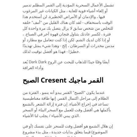
تشمل الأعمال السحرية المؤدية إلى القمر المظلم تدمير
أو إلغاء أشياء قوية للغاية ، مثل الكيانات غير المرغوب
فيها ، والإدمان أو الأمراض الخطيرة. لن أستخدم هذا
الوقت باستخفاف - لقد كان هناك القليل من "أمف" خلفه
للتخلص من شخص سابق لا يزال يتصل بك مرة واحدة كل
فترة ، لكسر عادتك بتناول فنجان قهوة آخر في الصباح. ،
أو إذا كان لديك الشم. لكن إذا كنت تتعامل مع مطارد أو
مدمن مخدرات أو السرطان ، إلخ - وهذا شيء يمثل تهديدًا
خطيرًا - فهذا هو أفضل توقيت لذلك.
يُعد Dark Dark أيضًا وقتًا جيدًا للذهاب للبحث عن الروح
وأداء العرافة.
الصبح Cresent القمر ماجيك
عندما يكون "الصبح" القمر يبدو أنه ينمو ، الفترة من
الظلام إلى مراحل اكتمال القمر. إنها طاقة مغناطيسية
تساعد في إخراج الأشياء. إن فترة إزالة الشعر بالشمع
بأكملها هي أفضل وقت للعمل مع
السحر البناء
أو السحر
الذي يبني الأشياء / يجلب لنا الأشياء.
إن هلال الشمع هو أفضل وقت للسحر على نفسك (أو في
الموضوع) فيما يتعلق بدايات جديدة ، مثل بدء مشروع