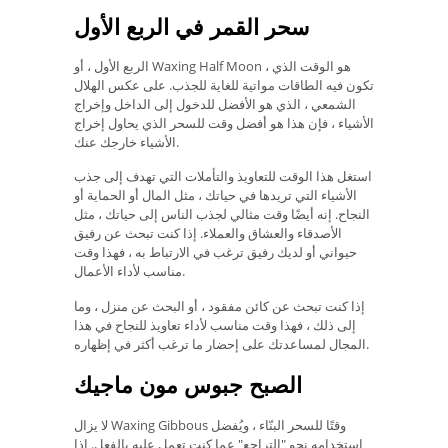
سحر القمر في الربع الأول
الربع الأول ، أو Waxing Half Moon ، هو الوقت الذي
تكون فيه الطاقات مواتية للغاية للجذب. على عكس الهلال
الشمعي ، الذي هو الأفضل للدخول إلى الداخل وإخراج
الأشياء ، فإن هذا هو أفضل وقت للسحر الذي يحاول إخراج
الأشياء خارجك عنك.
استغل هذا الوقت للتعاويذ والتأملات التي تهدف إلى جذب
الأشياء التي تريدها في حياتك ، مثل المال أو الحماية أو
النجاح. إنه أيضًا وقت مثالي لجذب الناس إلى حياتك ، مثل
الأصدقاء والعشاق والعملاء. إذا كنت تبحث عن رفيق
حيواني أو لديك رفيق ترغب في الارتباط به ، فهذا وقت
مناسب لأداء الأعمال.
إذا كنت تبحث عن كائن مفقود ، أو البحث عن منزل ، وما
إلى ذلك ، فهذا وقت مناسب لأداء تعاويذ للنجاح في هذا
المجال لمساعدتك على إحضار ما ترغب أكثر في إظهاره.
الصبح جبوس مون ماجيك
لا يزال Waxing Gibbous وقتًا للسحر البنّاء ، ويُفضل
استخدامه نحو "التراجع" عما كنت تعمل عليه بالفعل. إذا