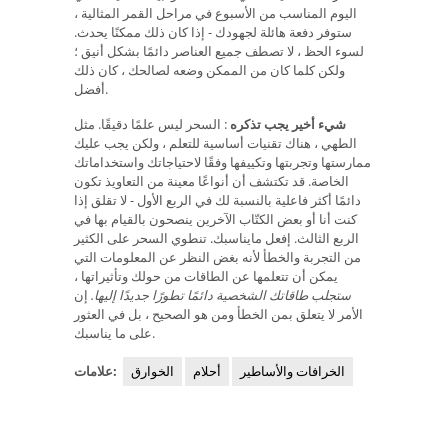
اليوم المناسب من الأسبوع في مراحل القمر المثالية ،
ستوفر دفعة هائلة لجهودك - إذا كان ذلك ممكنًا يحدث.
لسوء الحظ ، لا تصطف جميع العناصر دائمًا بشكل أنيق ؛
ولكن كلما كان من الممكن وضعه لصالحك ، كان ذلك
أفضل.
شيء أخير يجب تذكره
: السحر ليس علمًا دقيقًا. مثل
الطهي ، هناك تقنيات أساسية للتعلم ، ولكن يجب عليك
ممارستها وتجربتها وتكييفها وفقًا لاحتياجاتك واستخداماتك
الخاصة. قد تكتشف أن أنواعًا معينة من التعاويذ تكون
دائمًا أكثر فاعلية بالنسبة لك في الربع الأول - لا تقلق إذا
كنت أنا أو بعض الكتّاب الآخرين ينصحون بالقيام بها في
الربع الثالث. إفعل مايناسبك. تنطوي السحر على الكثير
من التجربة والخطأ لأنه بغض النظر عن المعلومات التي
يمكن أن تتعلمها عن الطاقات من حولك وتأثيراتها ،
ستجلب طاقاتك الشخصية دائمًا تطورًا جديدًا إليها.
إن
الأمر لا يتعلق بمن الخطأ ومن هو الصحيح ، بل في العثور
على ما يناسبك.
الخرافات والأساطير
أحلام
الخوارق
علامات: