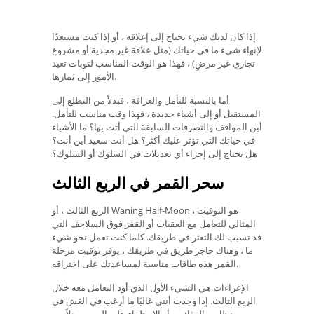
إذا كان لديك شيء تحتاج إلى إغلاقه ، أو إذا كنت مستعدًا
لإنهاء شيء ما في حياتك (مثل علاقة غير مجدية أو مشروع
تجاري غير مرضٍ) ، فهذا هو الوقت المناسب لنوبات تعيد
الأمور إلى ثمارها.
أما بالنسبة للتأمل والعرافة ، فبدلاً من التطلع إلى
المستقبل أو إلى أشياء جديدة ، فهذا وقت مناسب للتأمل.
أين المواقف والتصرفات السابقة التي أتت بها؟ ما الأشياء
في حياتك التي تؤثر عليك أكثر؟ هل أنت سعيد أين أنت؟
هل تحتاج إلى إجراء أي تعديلات في السلوك أو السلوك؟
سحر القمر في الربع الثالث
الربع الثالث ، أو Waning Half-Moon ، هو التوقيت
المثالي للتعامل مع العقبات أو القفز فوق السلاحف التي
قد تسبب لك التعثر في طريقك. كلما كنت تعمل نحو شيء
ما ، وهناك حاجز طريق في طريقك ، يوفر توقيت مرحلة
القمر هذه طاقات مناسبة لمساعدتك على اختراقه.
الإغراءات هي الشيء الأول الذي أود التعامل معه خلال
الربع الثالث. إذا وجدت أنني غالبًا ما أرغب في الغش في