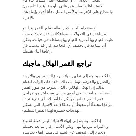
نظامي الغذائي ، أو الاستلقاء على السرير بدلاً من
الاستيقاظ والقيام بتمريناتي ، أو مشاهدة التلفزيون
والخداع على الإنترنت بدلاً من العمل ، فأنا أقوم بإبعاد هذا
الإغراء.
الاستخدام الجيد الآخر لطاقة طور القمر هذا هو
المساعدة في التحولات ، سواء كانت هذه تحولات يجب
عليك القيام بها أو تريد القيام بها ببساطة في حياتك. يمكن
أن يساعد في تخفيف أي التجاعيد التي قد تتسبب في
إعاقة أثناء تقدمك.
تراجع القمر الهلال ماجيك
إذا كنت بحاجة إلى تطهير حياتك ومنزلك السلبي والإجهاد
والصراع والفوضى وما إلى ذلك ، فقد حان الوقت للقيام
بذلك. إن الهلال الهلالي ، الذي يقترب من طور القمر
المظلم ، مناسب لنفي أقوى من أي وقت آخر من مراحل
قمر القمر. تخلص من كل ما أصابك - أي شيء تجده
مزعجًا محبطًا أو محبطًا أو مقلقًا (أنقذ الأشياء التي تشكل
تهديدات خطيرة لهذا القمر المظلم).
إذا كنت بحاجة إلى إنهاء الأشياء - ليس فقط للإنهاء
والاقتراب من نهايتها ، ولكن الأشياء التي لم تعد تخدمك
وتحتاج إلى التوقف عن السير في مساراتها - تعد هذه