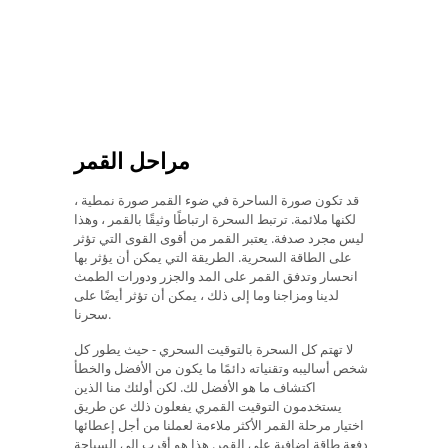
مراحل القمر
قد تكون صورة الساحرة في ضوء القمر صورة نمطية ،
لكنها ملائمة. ترتبط السحرة ارتباطًا وثيقًا بالقمر ، وهذا
ليس مجرد صدفة. يعتبر القمر من أقوى القوى التي تؤثر
على الطاقة السحرية. الطريقة التي يمكن أن يؤثر بها
انحسار وتدفق القمر على المد والجزر ودورات الطمث
لدينا ومزاجنا وما إلى ذلك ، يمكن أن تؤثر أيضًا على
سحرنا.
لا تهتم كل السحرة بالتوقيت السحري - حيث يطور كل
شخص أساليبه وتقنياته دائمًا ما يكون من الأفضل والخطأ
اكتشاف ما هو الأفضل لك. لكن أولئك منا الذين
يستخدمون التوقيت القمري يفعلون ذلك عن طريق
اختيار مرحلة القمر الأكثر ملاءمة لعملنا من أجل إعطائها
دفعة طاقة إضافية على القمر. هذا هو أقرب إلى السباحة