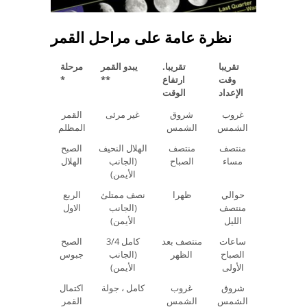
نظرة عامة على مراحل القمر
تقريبا
تقريبا.
يبدو القمر
مرحلة
وقت
ارتفاع
**
*
الإعداد
الوقت
غروب
شروق
غير مرئى
القمر
الشمس
الشمس
المظلم
منتصف
منتصف
الهلال النحيف
الصبح
مساء
الصباح
(الجانب
الهلال
الأيمن)
حوالي
ظهرا
نصف ممتلئ
الربع
منتصف
(الجانب
الاول
الليل
الأيمن)
ساعات
منتصف بعد
3/4 كامل
الصبح
الصباح
الظهر
(الجانب
جبوس
الأولى
الأيمن)
شروق
غروب
كامل ، جولة
اكتمال
الشمس
الشمس
القمر