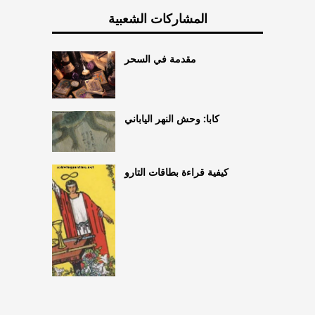
المشاركات الشعبية
مقدمة في السحر
كابا: وحش النهر الياباني
كيفية قراءة بطاقات التارو