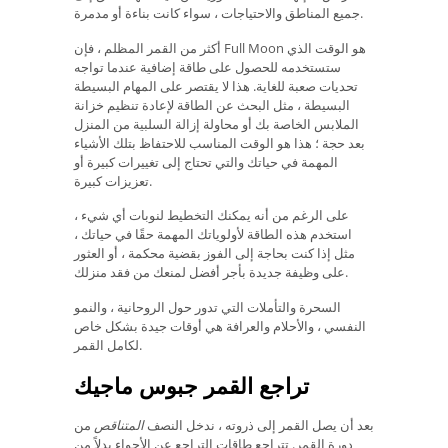
جميع المناطق والاحتياجات ، سواء كانت بناءة أو مدمرة.
أكثر من القمر المظلم ، فإن Full Moon هو الوقت الذي
ستستخدمه للحصول على طاقة إضافية عندما تواجه
تحديات صعبة للغاية. هذا لا يقتصر على المهام البسيطة
البسيطة ، مثل البحث عن الطاقة لإعادة تنظيم خزانة
الملابس الخاصة بك أو محاولة إزالة السلبية من المنزل
بعد حجة ؛ هذا هو الوقت المناسب للاحتفاظ بتلك الأشياء
المهمة في حياتك والتي تحتاج إلى تغييرات كبيرة أو
تعزيزات كبيرة.
على الرغم من أنه يمكنك التخطيط لنوبات أي شيء ،
استخدم هذه الطاقة لأولوياتك المهمة حقًا في حياتك ،
مثل إذا كنت بحاجة إلى الفوز بقضية محكمة ، أو العثور
على وظيفة جديدة بأجر أفضل لمنعك من فقد منزلك.
السحرة والتأملات التي تدور حول الروحانية ، والنمو
النفسي ، والأحلام والعرافة هي أوقات جيدة بشكل خاص
لكامل القمر.
تراجع القمر جبوس ماجيك
بعد أن يصل القمر إلى ذروته ، ندخل النصف
المتناقص
من
دورة القمر. تتراجع طاقات التراجع عن الأجواء بدلاً من