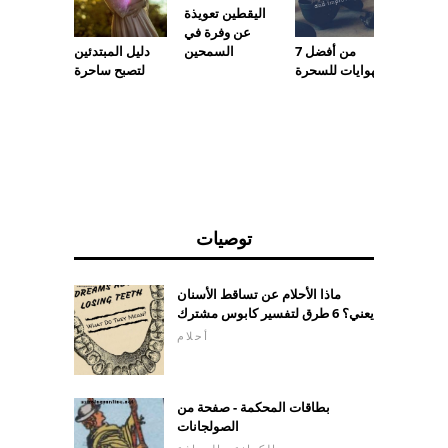
ساسيات
اليقطين تعويذة
الظلال
عن وفرة في
السمحين
7 من أفضل
دليل المبتدئين
الهوايات للسحرة
لتصبح ساحرة
توصيات
ماذا الأحلام عن تساقط الأسنان
يعني؟ 6 طرق لتفسير كابوس مشترك
أحلام
بطاقات المحكمة - صفحة من
الصولجانات