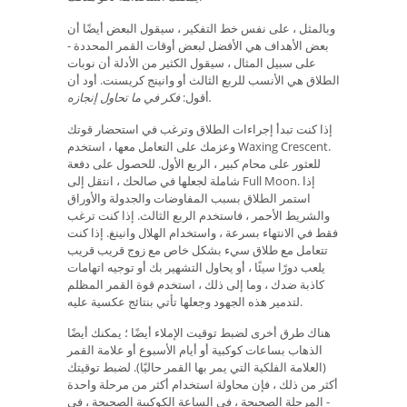
وبالمثل ، على نفس خط التفكير ، سيقول البعض أيضًا أن
بعض الأهداف هي الأفضل لبعض أوقات القمر المحددة -
على سبيل المثال ، سيقول الكثير من الأدلة أن نوبات
الطلاق هي الأنسب للربع الثالث أو وانينج كريسنت. أود أن
فكر في ما تحاول إنجازه.
أقول:
إذا كنت تبدأ إجراءات الطلاق وترغب في استحضار قوتك
وعزمك على التعامل معها ، استخدم Waxing Crescent.
للعثور على محام كبير ، الربع الأول. للحصول على دفعة
شاملة لجعلها في صالحك ، انتقل إلى Full Moon. إذا
استمر الطلاق بسبب المفاوضات والجدولة والأوراق
والشريط الأحمر ، فاستخدم الربع الثالث. إذا كنت ترغب
فقط في الانتهاء بسرعة ، واستخدام الهلال وانينغ. إذا كنت
تتعامل مع طلاق سيء بشكل خاص مع زوج قريب قريب
يلعب دورًا سيئًا ، أو يحاول التشهير بك أو توجيه اتهامات
كاذبة ضدك ، وما إلى ذلك ، استخدم قوة القمر المظلم
لتدمير هذه الجهود وجعلها تأتي بنتائج عكسية عليه.
هناك طرق أخرى لضبط توقيت الإملاء أيضًا ؛ يمكنك أيضًا
الذهاب بساعات كوكبية أو أيام الأسبوع أو علامة القمر
(العلامة الفلكية التي يمر بها القمر حاليًا). لضبط توقيتك
أكثر من ذلك ، فإن محاولة استخدام أكثر من مرحلة واحدة
- المرحلة الصحيحة ، في الساعة الكوكبية الصحيحة ، في