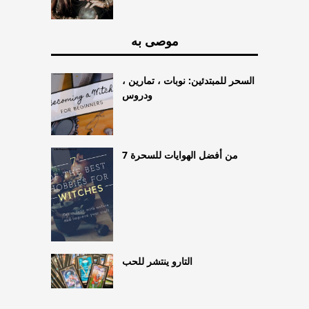
موصى به
السحر للمبتدئين: نوبات ، تمارين ،
ودروس
7 من أفضل الهوايات للسحرة
التارو ينتشر للحب