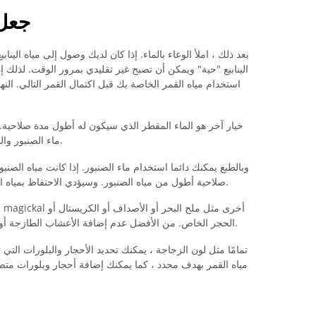
جعل 
بعد ذلك ، املأ الوعاء بالماء. إذا كان لديك وصول إلى مياه اليناب
الينابيع "حية" ويمكن أن تصبح غير تقليدي بمرور الوقت. لذلك إذ
استخدام مياه القمر الخاصة بك قبل اكتمال القمر التالي. النه
خيار آخر هو الماء المقطر الذي سيكون له أطول مدة صلاحي
ماء الصنبور والسماح له بالتبرد قبل إضافته قارورة ماء القمر.
وبالطبع يمكنك دائما استخدام ماء الصنبور. إذا كانت مياه الصنب
صلاحية أطول من مياه الصنبور. وسيؤدي الاحتفاظ بمياه القمر في الثلاجة إلى إطالة عمرها الذاتي أيضًا.
إ
الحجر الخاص. من الأفضل عدم إضافة الأعشاب الطازجة أو المجففة ، لأنها يمكن أن تتعفن بمرور الوقت.
تمامًا مثل لون الزجاجة ، يمكنك تحديد الأحجار والبلورات التي 
مياه القمر بهدف محدد ، كما يمكنك إضافة أحجار وبلورات مت