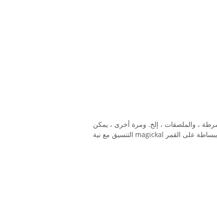
أشرطة ، والملصقات ، إلخ. ومرة ​​أخرى ، يمكن