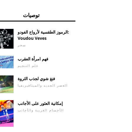
توصيات
الرموز الطقسية لأرواح الفودو:
Voudou Veves
سحر
فهم امرأة العقرب
علم التنجيم
فنغ شوي لجذب الثروة
العصر الجديد والميتافيزيقيا
إمكانية العثور على الأجانب
الأجسام الغريبة والأجانب