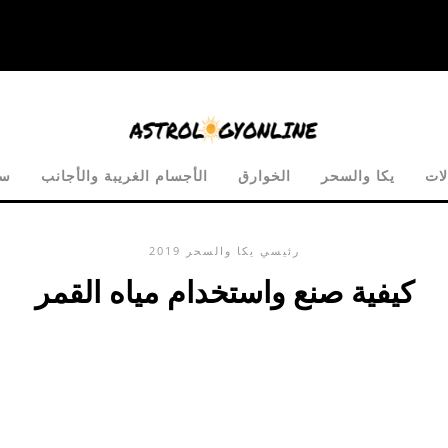
لات
يكا والسحر
الخوارق
الأجسام الغريبة والأجانب
س
رئيسي
يكا والسحر
2019
كيفية صنع واستخدام مياه القمر