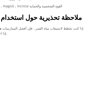
عنصر Soirit ، magick ، ​​increse القوة الشخصية والحماية
ملاحظة تحذيرية حول استخدام ا
إذا كنت تخطط لاستيعاب مياه القمر ، فإن أفضل الممارسات ه
إذا اخترت تضمين البلورات ، فتأكد من بحثها بعناية.