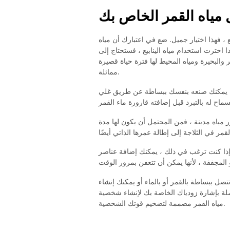
مياه القمر الخاص بك
يع ، فهذا اختيار جميل. ضع في اعتبارك أن مياه
ا اخترت استخدام مياه الينابيع ، فستحتاج إلى
ر والبحيرة ومياه المحيط لها فترة حياة قصيرة
مماثلة.
ة. يمكنك صنعه بنفسك ببساطة عن طريق غلي
ور مياه مدينة ، فمن المحتمل أن يكون لها مدة
ذا كنت ترغب في ذلك ، يمكنك إضافة عناصر magickal أخرى مثل ملح البحر أو الأصداف أو الكريستال أو
تتصل ببساطة بالقمر أو بالماء أو يمكنك إنشاء
صلة بإشارة زودياك الخاصة بك لإنشاء شخصية
مياه القمر مصممة لتضخيم قوتك الشخصية.