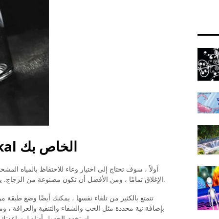
اختيار السفينة Magickal الخاص بك
أولاً ، سوف تحتاج إلى اختيار وعاء للاحتفاظ بالمياه الم
الإغلاق تمامًا ، ومن الأفضل أن تكون مصنوعة من الزجاج. يمكن أن يكون الوعاء الخاص بك أي لون تريده.
الزجاجة مع نيتك magickal. استخدم الجدول أدناه لمساعدتك في اتخاذ القرار.