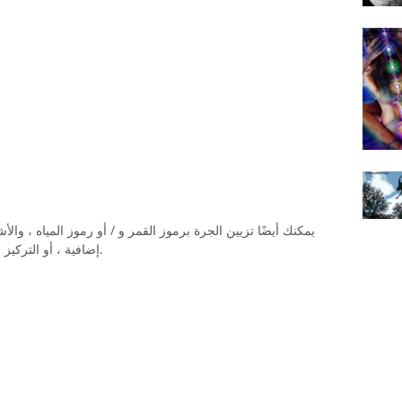
يمكنك أيضًا تزيين الجرة برموز القمر و / أو رموز المياه ، وال
التنسيق مع نية magickal إضافية ، أو التركيز ببساطة على القمر.