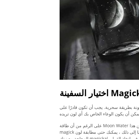
شحونة بطريقة سحرية. يجب أن تكون قادرًا على
على الرغم من أن طاقة Moon Water تتمتع بالكثير من تلقاء نفسها ، يمكنك أيضًا وضع طبقة من هذا
magick بإضافة نية محددة مثل الحب والشفاء والتنقية والعرافة ، وما إلى ذلك ، يمكنك حتى مطابقة لون