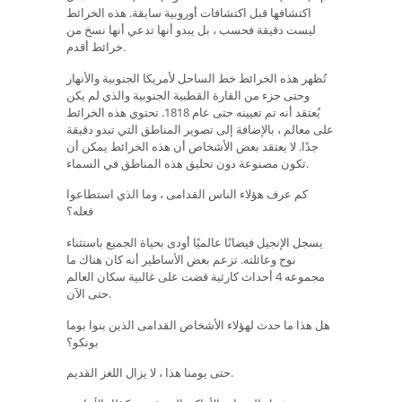
اكتشافها قبل اكتشافات أوروبية سابقة. هذه الخرائط
ليست دقيقة فحسب ، بل يبدو أنها تدعي أنها نسخ من
خرائط أقدم.
تُظهر هذه الخرائط خط الساحل لأمريكا الجنوبية والأنهار
وحتى جزء من القارة القطبية الجنوبية والذي لم يكن
يُعتقد أنه تم تعيينه حتى عام 1818. تحتوي هذه الخرائط
على معالم ، بالإضافة إلى تصوير المناطق التي تبدو دقيقة
جدًا. لا يعتقد بعض الأشخاص أن هذه الخرائط يمكن أن
تكون مصنوعة دون تحليق هذه المناطق في السماء.
كم عرف هؤلاء الناس القدامى ، وما الذي استطاعوا
فعله؟
يسجل الإنجيل فيضانًا عالميًا أودى بحياة الجميع باستثناء
نوح وعائلته. تزعم بعض الأساطير أنه كان هناك ما
مجموعه 4 أحداث كارثية قضت على غالبية سكان العالم
حتى الآن.
هل هذا ما حدث لهؤلاء الأشخاص القدامى الذين بنوا بوما
بونكو؟
حتى يومنا هذا ، لا يزال اللغز القديم.