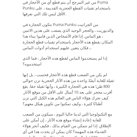
من غير المرجح أن يتم قطع أي من الأحجار في Puma
Punku باستخدام تقنيات القطع الحجرية القديمة ، على
الأقل ليس تلك التي نعرفها.
تتكون الحجارة في Puma Punku من الجرانيت
والديوريت ، والحجر الوحيد الذي يصعب على هذين الاثنين
، هو الماس. إذا قام الأشخاص الذين قاموا ببناء هذا
المكان بقطع هذه الأحجار باستخدام تقنيات قطع الحجارة
، فكان يتعين عليهم استخدام أدوات الماس.
إذا لم يستخدموا الماس لقطع هذه الأحجار ، فما الذي
استخدموه؟
لم يكن من الصعب قطع هذه الأحجار فحسب ، بل إنها
ثقيلة للغاية أيضًا. واحدة من هذه الآثار الحجرية تزن حوالي
800 طن! هذه هي الحجارة الكبيرة ، وأنها ثقيلة حقا. يقع
أقرب محجر على بعد 10 أميال على الأقل من موقع الآثار.
كيف تحرك هؤلاء الناس في العالم هذه الكتل التي تزن
أطنانًا كثيرة ، وكيف تمكنوا من تكوين هيكل معهم؟
مع التكنولوجيا التي لدينا حاليا اليوم ، سيكون من الصعب
للغاية إعادة إنشاء موقع هذه الآثار ، إن أمكن على
الإطلاق. إذا لم نتمكن من القيام بذلك ، فكيف أنجز هؤلاء
القدماء هذه المهمة؟ كان يمكن أن يحدث هذا في أي