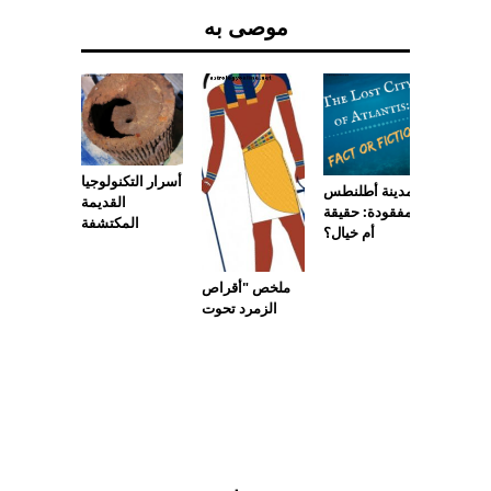
موصى به
القديمة:
أسرار التكنولوجيا
مدينة أطلنطس
ونكو في
القديمة
المفقودة: حقيقة
واناكو ،
المكتشفة
أم خيال؟
بوليفيا
ملخص "أقراص
الزمرد تحوت