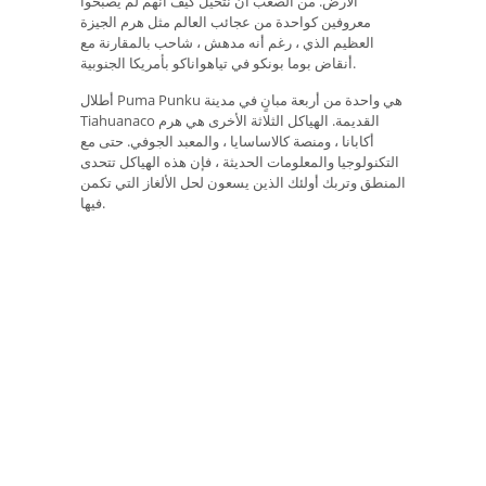
الأرض. من الصعب أن نتخيل كيف أنهم لم يصبحوا
معروفين كواحدة من عجائب العالم مثل هرم الجيزة
العظيم الذي ، رغم أنه مدهش ، شاحب بالمقارنة مع
أنقاض بوما بونكو في تياهواناكو بأمريكا الجنوبية.
أطلال Puma Punku هي واحدة من أربعة مبانٍ في مدينة
Tiahuanaco القديمة. الهياكل الثلاثة الأخرى هي هرم
أكابانا ، ومنصة كالاساسايا ، والمعبد الجوفي. حتى مع
التكنولوجيا والمعلومات الحديثة ، فإن هذه الهياكل تتحدى
المنطق وتربك أولئك الذين يسعون لحل الألغاز التي تكمن
فيها.