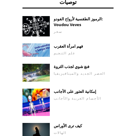
توصيات
الرموز الطقسية لأرواح الفودو:
Voudou Veves
سحر
فهم امرأة العقرب
علم التنجيم
فنغ شوي لجذب الثروة
العصر الجديد والميتافيزيقيا
إمكانية العثور على الأجانب
الأجسام الغريبة والأجانب
كيف ترى الأوراس
الهالات