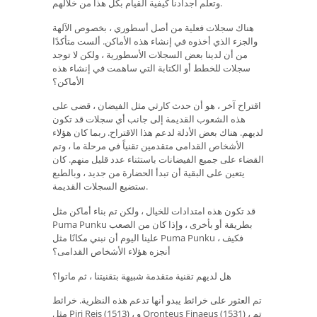
وتعلم أجدادنا كيفية القيام بكل هذا من خلالهم.
هناك سجلات فعلية من أصل أسطوري ، بخصوص الآلهة
والجزء الذي أخذوه في إنشاء هذه الأماكن. ألست متأكدًا
من أن لدينا بعض السجلات الأسطورية ، ولكن لا توجد
سجلات للخطط أو الكتابة التي ساهمت في إنشاء هذه
الأماكن؟
اقتراح آخر ، هو أن حدث كارثي مثل الفيضان ، قضى على
هذه الشعوب القديمة إلى جانب أي سجلات قد تكون
لديهم. هناك بعض الأدلة لدعم هذا الاقتراح. ربما كان هؤلاء
الأشخاص القدامى متقدمين تقنياً في مرحلة ما ، وتم
القضاء على جميع الفيضانات باستثناء عدد قليل منهم. كان
يتعين على البقية أن تبدأ الحضارة من جديد ، وبالطبع
ستضيع السجلات القديمة.
قد تكون هذه امتدادات للخيال ، ولكن تم بناء أماكن مثل
Puma Punku بطريقة أو بأخرى ، وإذا كان من الصعب
علينا اليوم أن نبني مكانًا مثل Puma Punku ، فكيف
أنجزه هؤلاء الأشخاص القدامى؟
هل لديهم تقنية متقدمة شبيهة بتقنيتنا ، ثم ماتوا؟
تم العثور على خرائط يبدو أنها تدعم هذه النظرية. خرائط
مثل Piri Reis (1513) ، و Oronteus Finaeus (1531) ، تم