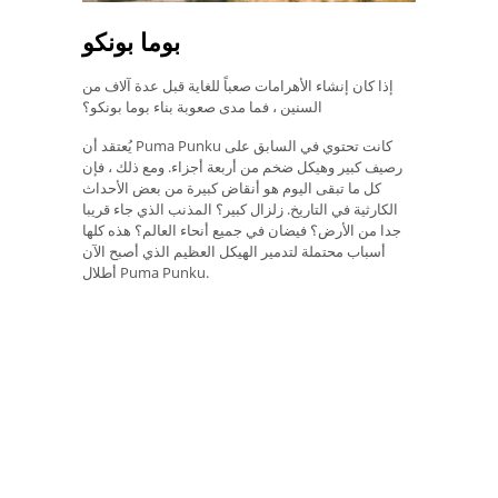
بوما بونكو
إذا كان إنشاء الأهرامات صعباً للغاية قبل عدة آلاف من
السنين ، فما مدى صعوبة بناء بوما بونكو؟
يُعتقد أن Puma Punku كانت تحتوي في السابق على
رصيف كبير وهيكل ضخم من أربعة أجزاء. ومع ذلك ، فإن
كل ما تبقى اليوم هو أنقاض كبيرة من بعض الأحداث
الكارثية في التاريخ. زلزال كبير؟ المذنب الذي جاء قريبا
جدا من الأرض؟ فيضان في جميع أنحاء العالم؟ هذه كلها
أسباب محتملة لتدمير الهيكل العظيم الذي أصبح الآن
أطلال Puma Punku.