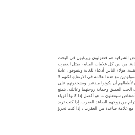
أرض الشرقية هم فضوليون ويرغبون في البحث
ة. من بين كل علامات المياه ، يمثل العقرب
ة. هؤلاء الناس أذكياء للغاية ويتفوقون عادةً
ولودين مع هذه العلامة في الارتفاع. لكنهم لا
لأطفالهم أن يكونوا مبدعين ويشجعونهم على
يق وحماية زوجتهما وعائلته. يتمتع Scorpio Ascendant بشركاء
أشخاص سيفعلون ما هو أفضل إذا كانوا أقوياء
ترام من زوجهم الصاعد العقرب. إذا كنت تريد