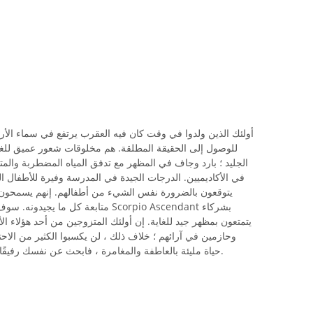
أولئك الذين ولدوا في وقت كان فيه العقرب يرتفع في سماء ال
للوصول إلى الحقيقة المطلقة. هم مخلوقات شعور عميق للغاي
الجليد ؛ بارد وجاف في المظهر مع تدفق المياه المضطربة والمتقلب
في الأكاديميين. الدرجات الجيدة في المدرسة وفيرة للأطفال الم
يتوقعون بالضرورة نفس الشيء من أطفالهم. إنهم يسمحون 
متابعة كل ما يجيدونه. سوف الحب العم
يتمتعون بمظهر جيد للغاية. إن أولئك المتزوجين من أحد هؤلاء ال
وحازمين في آرائهم ؛ خلاف ذلك ، لن يكسبوا الكثير من الاح
حياة مليئة بالعاطفة والمغامرة ، فابحث عن نفسك رفيقًا مع علامة صاعدة من العقرب ، إذا كنت تجرؤ.