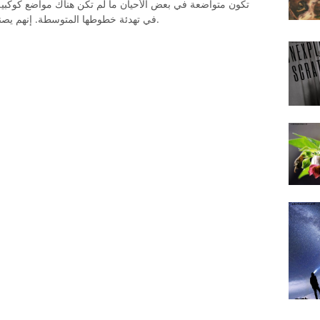
تكون متواضعة في بعض الأحيان ما لم تكن هناك مواضع كوكبية 
في تهدئة خطوطها المتوسطة. إنهم يصنعون أعداء لا يرحمون ، لذلك لا ينصح بعبورهم.