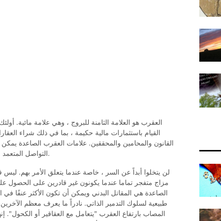
العقرب هو العلامة الثامنة للبروج ، وهي علامة مائية. أول
القيام باستثمارات مالية حكيمة ، بما في ذلك شراء العقارا
القانون والمحامين والمحققين. علامات العقرب الصاعدة يمكن أ
التواصل المتعمد والدقيق ، والحذر دائما عندما يختارون كلماتهم.
لن يتخلوا أبداً عن السر ، خاصة عندما يتعلق الأمر بهم. ليس 
مزاج متفجر تماما عندما يكونون غير قادرين على الحصول على 
الصاعدة هي المقاتل البدني ويمكن أن تكون الأكثر عنفًا في ال
طبيعية لسلوك التدمير الذاتي. نادراً ما يعرف معظم الآخرين ، أ
المصاب بارتفاع العقرب "يتعامل مع العقاقير أو الكحول". 