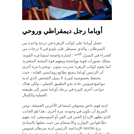
أوباما رجل ديمقراطي وروحي
حصل أوباما على كوكب الزهرة في درجة واحدة من
السرطان ، والذي يسيطر على بلوتو في 6 درجات من
الثامن
العذراء في المنزل
؛ إشارة واضحة لمشاعره القوية.
يمتلك تصورات قوية وواضحة ويفهم قوة المحبة المتغيرة.
كما يقوم كوكب الزهرة بتدريب نبتون ، ويخبرنا مرة أخرى
أن الرئيس أوباما يتمتع بطابع رومانسي للغاية ، حيث
يحتفظ بخصوصية كبيرة. لا يميل الشخص الذي لديه
مواضع فينوس عادة نحو التطبيق العملي ، ولكن هناك
جوانب أخرى كثيرة في برجك أوباما تشير إلى طبيعته
العملية والكمال.
لديه فهم خاص وصوفي لمشاعر الآخرين العميقة ، ومن
المريح أن يكون في وجوده. مرة أخرى ، هذا هو الجانب
الذي يظهر الإبداع الفني في الفن أو الموسيقى. إنه يفهم
حقًا قوانين التوازن والانسجام من حيث صلتها بالمبادئ
الإبداعية. الرئيس لديه سرطان فينوس sextile برج
العذراء المريخ ، والتي تبين استعداده سعيدة وحيوية. هذا