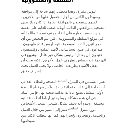
ليوس مثيرة ، وهذا معطى. إنهم بحاجة إلى موافقة
وسيبذلون الكثير من أجل الحصول عليها من الآخرين ،
لكنهم سيضحون بالموافقة العامة إذا كان ذلك يعني
التضحية بموافقتهم الذاتية. أوباما صعب للغاية على نفسه
، ولن يسمح بإجباره على اتخاذ موقف تسوية. طالما أنه
في موقع السلطة والمسؤولية ، فلن يتم التخلص من أي
حجر لتبرير الثقة الموضوعة فيه. ليوس قادة طبيعيون ،
مبدعون في صنع السياسات ، لأنهم عمليون وفلسفيون
عنيدون. لن يقاتل الرئيس بشكل غير عادل ، وشهيع في
الهزيمة. إنه حساس لظروف عمل الآخرين ، لكنه يحب أن
يفعل الأشياء بطريقته الخاصة ، ولا يحب العمل تحت
إشراف دقيق.
السادس
تعني الشمس في المنزل
للصحة والنظام الغذائي
أنه بحاجة إلى عادات غذائية جيدة ، ولكن مع قيام السيدة
الأولى ميشيل بصنع عادات غذائية صحية لها ، فإنني أشك
في أن هذه مشكلة. ربما يختبر أوباما أنظمة غذائية
مختلفة ، ويبدو أنه نحيف بشكل طبيعي. يسعى الأشخاص
السادس
ذوو المنزل
صنز إلى التميز من خلال العمل
والخدمة ، ويفخرون بإنجازاتهم. كما أنها تتطلب الكثير من
موظفيها.