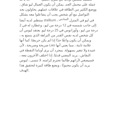
عمله على محمل الجد. يمكن أن يكون العمال ليو شاق ،
ووضع الكثير من الطاقة في علاقات عملهم. يحاولون بجد
التواصل مع أي شخص يجب أن يتفاعلوا معه بشكل
السادس
منتظم. لديه أيضا stellium في ليو في المنزل
،
إلى جانب شمسه في 12 درجة من ليو ، وعطارد له في 2
درجة من ليو ، وأورانوس في 25 درجة ليو. يعتقد ليوس أن
كل شخص لديه نفس القدر من النزاهة الذي يتمتع به ،
ويمكن أن يكون واثقًا جدًا إذا لم يكن حريصًا. كما أنها
صريحة وصريحة ، لأن Leo علامة ثابتة ، مما يعني أنها
عنيدة ولا تتغير بسهولة. بمجرد أن يرى أوباما النقطة في
النقاش ، يريد المضي قدمًا. إذا اختلف الآخرون معه ،
فسيصغي لآرائهم طالما تحترم كرامته. لا تنسى ، ليوس
يريد أن يكون محبوبًا ، ويضع طاقة كبيرة لتحقيق هذا
الهدف.