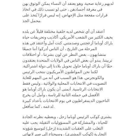
لديهم رعاية صحية. وهو يعتقد أن النساء يمكن الوثوق بهن
في معرفة أجسادهن ، حتى لو تسبب ذلك في اتخاذ
قرارات مفجعة مثل الإجهاض. إنه ليس قرارًا يُتخذ على
محمل الجد.
أعتقد أن أي شخص لديه خلفية مختلفة قليلاً عن بلده
يخيف الكثير من الشعب الأمريكي. أكاذيب وتحريفات حياة
باراك أوباما أزعجتني وصدمتني. كنت آمل وأعتقد في هذه
المرحلة من التاريخ ، أن الناس أدركوا أننا جميعًا
متشابهون ، بغض النظر عن لون بشرتنا ، أو اختلافات
تربيتنا. يبدو أن بعض الناس في الولايات المتحدة يعتقدون
حقًا أن باراك أوباما حاول تحويل بلادنا إلى دولة اشتراكية.
لكننا نحن المواطنون الأمريكيون ننتخب الرئيس
والكونجرس. هذا هو السبب في أنه من المهم للغاية
التصويت في الانتخابات المحلية والولائية ، وليس فقط
الانتخابات الرئاسية. أتمنى أن يكون باراك أوباما هو
الأفضل في حملته الثانية للرئاسة ، وآمل أن يخرج
الناخبون الديمقراطيون في يوم الانتخابات بأعداد كبيرة
لدعمه ، كما سأفعل.
يشتري كوكب الرئيس أوباما زحل ، ويعطيه نظرته الجادة
للحياة ، والمشاركة في المسؤوليات الثقيلة. يجب عليه
التغلب على العقبات الشديدة (زحل) لتوسيع شؤونه
التجارية (كوكب المشتري) ، وسيحتاج إلى صبر لانهائي