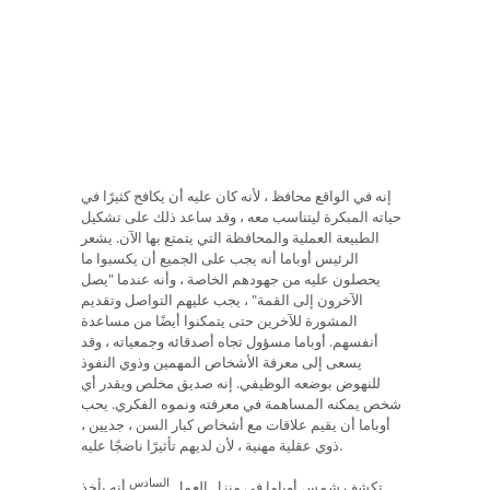
إنه في الواقع محافظ ، لأنه كان عليه أن يكافح كثيرًا في
حياته المبكرة ليتناسب معه ، وقد ساعد ذلك على تشكيل
الطبيعة العملية والمحافظة التي يتمتع بها الآن. يشعر
الرئيس أوباما أنه يجب على الجميع أن يكسبوا ما
يحصلون عليه من جهودهم الخاصة ، وأنه عندما "يصل
الآخرون إلى القمة" ، يجب عليهم التواصل وتقديم
المشورة للآخرين حتى يتمكنوا أيضًا من مساعدة
أنفسهم. أوباما مسؤول تجاه أصدقائه وجمعياته ، وقد
يسعى إلى معرفة الأشخاص المهمين وذوي النفوذ
للنهوض بوضعه الوظيفي. إنه صديق مخلص ويقدر أي
شخص يمكنه المساهمة في معرفته ونموه الفكري. يحب
أوباما أن يقيم علاقات مع أشخاص كبار السن ، جديين ،
ذوي عقلية مهنية ، لأن لديهم تأثيرًا ناضجًا عليه.
السادس
تكشف شمس أوباما في منزل العمل
أنه يأخذ