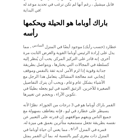
قابل ميشيل ، رغم أنها لم تكن ترغب في تحديد موعد له
في البداية!
باراك أوباما هو الحيلة ويحكمها
رأسه
السادس
عطارد (حسب رأيك) موجود أيضًا في المنزل
، مما
يدل على إرادة الرئيس أوباما القوية والغرض الثابت مرة
أخرى. إنه قادر على التركيز المركز. يحب أن يُنظر إليه
كسلطة في المجالات التي يختارها ، ويتواصل بطريقة
جذابة وقوية إذا لزم الأمر. لديه ثقة بالنفس وموقف
إيجابي عند معالجة المشاكل. يتعامل هذا الرجل مع
الأشياء بشكل عام وعام ، ويحب أن يترك التفاصيل
الصغيرة للآخرين. الزئبق العنيد في ليو يجعله بطيئًا في
تكوين الآراء ، ويحجم عن تغييرها.
القمر باراك أوباما هو في 3 درجات من الجوزاء. نظرًا لأنه
يسيطر على عطارد في ليو ، فإنه يتعاطف بسهولة مع
جميع الناس ويفهم مواقفهم. إن قدرته على التعبير عن
نفسه بطريقة تجعل مستمعيه متأثرين بعمق هي ميزة له.
الرابع
قمره في المنزل
، مما يعني أن حياة أوباما في
المنزل ذات مغزى كبير بالنسبة له. بما أن القمر يمثل