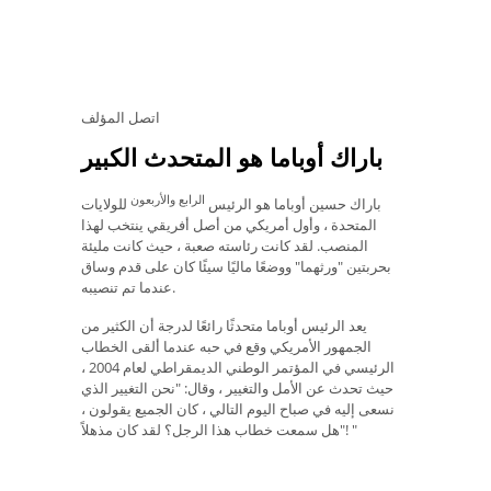
اتصل المؤلف
باراك أوباما هو المتحدث الكبير
الرابع والأربعون
باراك حسين أوباما هو الرئيس
للولايات
المتحدة ، وأول أمريكي من أصل أفريقي ينتخب لهذا
المنصب. لقد كانت رئاسته صعبة ، حيث كانت مليئة
بحربتين "ورثهما" ووضعًا ماليًا سيئًا كان على قدم وساق
عندما تم تنصيبه.
يعد الرئيس أوباما متحدثًا رائعًا لدرجة أن الكثير من
الجمهور الأمريكي وقع في حبه عندما ألقى الخطاب
الرئيسي في المؤتمر الوطني الديمقراطي لعام 2004 ،
حيث تحدث عن الأمل والتغيير ، وقال: "نحن التغيير الذي
نسعى إليه في صباح اليوم التالي ، كان الجميع يقولون ،
"هل سمعت خطاب هذا الرجل؟ لقد كان مذهلاً! "