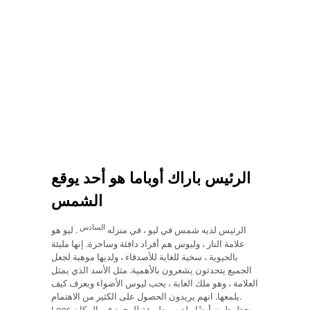
الرئيس باراك أوباما هو أحد يوقع
الشمس
السادس
الرئيس لديه شمس في ليو ، في منزله
. ليو هو
علامة النار ، وليوس هم أفراد دافئة وساحرة. إنها مليئة
بالحيوية ، سخية للغاية للأصدقاء ، ولديها موهبة لجعل
الجميع يتحدثون يشعرون بالأهمية. مثل الأسد الذي يمثل
العلامة ، وهو ملك الغابة ، يحب ليوس الأضواء ويعرف كيف
يلمعها. انهم يريدون الحصول على الكثير من الاهتمام.
Leos محظوظون أيضًا ، لديهم طريقة للوجود في المكان