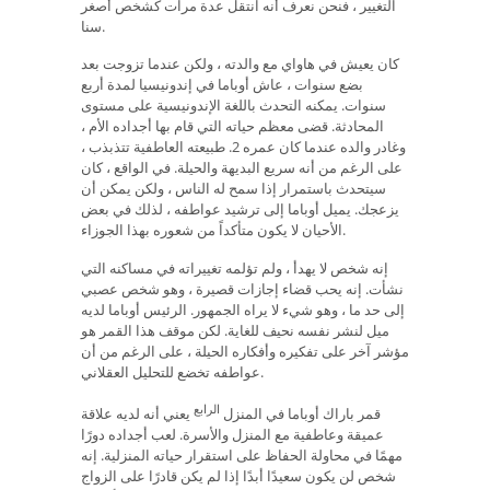
التغيير ، فنحن نعرف أنه انتقل عدة مرات كشخص أصغر
سنا.
كان يعيش في هاواي مع والدته ، ولكن عندما تزوجت بعد
بضع سنوات ، عاش أوباما في إندونيسيا لمدة أربع
سنوات. يمكنه التحدث باللغة الإندونيسية على مستوى
المحادثة. قضى معظم حياته التي قام بها أجداده الأم ،
وغادر والده عندما كان عمره 2. طبيعته العاطفية تتذبذب ،
على الرغم من أنه سريع البديهة والحيلة. في الواقع ، كان
سيتحدث باستمرار إذا سمح له الناس ، ولكن يمكن أن
يزعجك. يميل أوباما إلى ترشيد عواطفه ، لذلك في بعض
الأحيان لا يكون متأكداً من شعوره بهذا الجوزاء.
إنه شخص لا يهدأ ، ولم تؤلمه تغييراته في مساكنه التي
نشأت. إنه يحب قضاء إجازات قصيرة ، وهو شخص عصبي
إلى حد ما ، وهو شيء لا يراه الجمهور. الرئيس أوباما لديه
ميل لنشر نفسه نحيف للغاية. لكن موقف هذا القمر هو
مؤشر آخر على تفكيره وأفكاره الحيلة ، على الرغم من أن
عواطفه تخضع للتحليل العقلاني.
الرابع
قمر باراك أوباما في المنزل
يعني أنه لديه علاقة
عميقة وعاطفية مع المنزل والأسرة. لعب أجداده دورًا
مهمًا في محاولة الحفاظ على استقرار حياته المنزلية. إنه
شخص لن يكون سعيدًا أبدًا إذا لم يكن قادرًا على الزواج