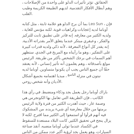
الحقائق. تؤثر تأثيرات الدلو على واحدة من الإصلاحات ،
وهم أبطال الأفكار التقدمية. لديهم الطبيعة الكريمة وطيب
القلب.
بما أن برج الدلو هو علامة ثابتة ، مثل كتابه Leo Sun ، فإن
أوباما لديه إعجابات وكراهيات قوية. لكنه مؤنس للغاية ،
ولديه الكثير من معارفه. إنه قادر على تطبيق ثابت للتركيز
والفكر ، وعبقري مبتكر عندما يتعلق الأمر بقدراته الأدبية.
إنه يقدر كل أنواع المعرفة ، لأنه ذكي ولديه قدرات كبيرة
على التفكير ، وهو ما رأيناه مع المريخ في الجدي. ستظهر
أهم السمات في برجك الشخص بأكثر من طريقة. الرئيس
مولع بأصدقائه ، وهم يعلمون أنه تأثير إنساني ، لأنه يعتقد
حقًا أن جميع الناس يجب أن يكونوا متساوين. أوباما لديه
التاسع
نبتون في منزله
، مبديا اهتمامه بجميع أشكال
الأديان وأنه شخص روحي.
باراك أوباما رجل يعمل بجد وذكاء ومنضبط. في رأي هذا
الكاتب ، فإن الطريقة التي تعامل بها الكونجرس هي
وصمة عار ، حيث أهدرت الكثير من فترة ولاية الرئيس
برمتها من خلال معارضة أي شيء يريده. من المشكوك
فيه أنهم قرأوا أو استمعوا إلى الكثير مما اقترح. لكنه لا
يزال ينجح في تحقيق الكثير. كانت البلاد مستعدة للسقوط
في الكساد عندما تولى أوباما منصبه. أنقذ صناعة
السيارات. وهو يعمل بجد لرؤية أكبر عدد ممكن من الناس