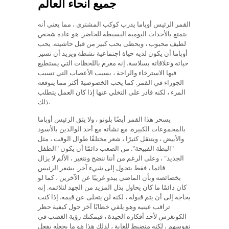
جميع أنحاء العالم
القمر الرئيس أوباما يدرب كوكب المشتري ، مما يعني أنه
يتمتع بالأحداث اليومية البسيطة للحاضر. هو عادة شخص
لطيف محبوب ، ويحظى بحب كبير من قبل حاشيته. يحب
أوباما أن يكون لديه حياة اجتماعية نشطة ويريد أن تسير
حياته وعلاقاته بسلاسة. إنه مغرم باللحظات التي يستطيع
فيها الاسترخاء والراحة ، بسبب الأعصاب التي تسبب
الجوزاء في القمر. كما يحب الخصوصية أكثر مما يتوقعه
المرء ، لكنه قادر على التخلي عنها إذا كان العمل يتطلب
ذلك.
يسحر هذا القمر أيضًا بلوتو ، ولا يثق الرئيس أوباما
بالمجموعات الكبيرة. مع نشأته مع أحد الوالدين بالأسود
والأبيض ، ويتنقل كثيرًا ، شعر مختلفًا طوال الوقت ، مثل
"البطة القبيحة". من الصعب دائمًا أن يكون "الطفل
الجديد" ، وعلى الرغم من أننا ننضج ونتغير ، الألم لا يزال
قائما ، فقط يتحول إلى شيء آخر. يشعر الرئيس
بخصائصه وبأن الماضي يبدو غريبًا عن الآخرين ، كما لو
كان دائمًا ما كان يحاول بذل المزيد من الجهد لتلائمه. إنه
بحاجة إلى أن يتم قبوله ، لكنه لن يتخلى عن قيمه. إذا كنت
تراقب عينيه وهو يلقي خطابًا آخر حول كيفية حظر
الكونغرس لأحد أفكاره الجيدة ، فيمكنك رؤية الغضب في
نفوسهم ، لكنه منضبط للغاية ، لذلك هذا هو ما يجعله يفعل