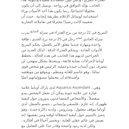
الجانب يؤكد التوافق في زواجه ، ويميل إلى أن يكون
مخلوقًا اجتماعيًا. ربما يكون هذا أحد الأسباب وراء
استخدامه لوسائل الإعلام بطريقة إيجابية ، حيث أن
شعبيته كانت رصيدًا محترفًا في تعاملاته التجارية.
السابع
المريخ في 22 درجة من برج العذراء في منزله
يدرب
عشر
منزله الحادي
زحل في 25 درجة برج الجدي ، طاقة
واعدة ومهارة عندما يتعلق الأمر بالعمل. يحكم المريخ
الأدوات الحادة ، ويحكم العذراء الدقة ، لذلك العديد من
الجراحين لديهم هذا الجانب. في هذه الحالة ، يخطط
أوباما لإجراءات بعناية فائقة ، وينفذها بشكل منهجي. لن
يتصرف دون أسباب جيدة وعملية. الرئيس هو شخص قوي
تمامًا ، وهو حاسم للغاية ومنظم ، ويتوقع من موظفيه
وأصدقائه أن يتحملوا مسؤولياتهم أيضًا.
لدى باراك أوباما علامة Aquarius Ascendant ، وهي
عبارة عن علامة جوية يمكن أن تجعل الشخص يبدو
منفصلاً ، والأشخاص المتصاعدون يدورون حول كيفية
ظهورك. إنه عازم ، فلسفي وإنساني ، يتسم بالصقل. لدى
أوباما موقف معقول ، ومدروس ، ولديه ذاكرة جيدة ، وهو
يتميز بالتمييز حول كيفية استغلاله لوقته ومن يقضيها. إنه
يعيش في عالم عقلي للغاية ، ويخسر أحيانًا في أفكاره ،
ولكن لديه ردود واضحة وقادر جدًا على التعامل مع