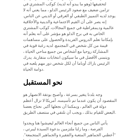
لتحقيقها (وهو ما يبدو أنه لديه). كوكب المشتري في
تزامن ضعيف مع صعود الرئيس الدلو ، مما يعني أنه لا
يوجد لديه التمييز الطبقي أو العرقي أو الديني عن الناس.
إنه يصر على أن القيم الاجتماعية والدينية والأخلاقية
عالمية وديمقراطية في جميع المجالات. كوكب المشتري
الخاص به في برج الدلو هو مؤشر على أنه يعلم أنه
بإمكاننا تعلم الدروس الفريدة والحصول على مساهمات
قيمة من كل شخص في المجتمع. لديه رغبة قوية في
المشاركة روحيا مع أشخاص من جميع مناحي الحياة ،
ويتمنى الأفضل في ما سيكون انتخابات متقاربة. يدرك
الرئيس باراك أوباما أن لكل شخص دور مهم يلعبه في
دوامة الحياة.
نحو المستقبل
وجه بلدنا يتغير بسرعة ، وأصبح بوتقة الانصهار هو
المقصود أن يكون عندما تم تأسيسه. أمريكا لا تزال أعظم
دولة في العالم ، ويمكننا أن نجعلها أكبر. نحتاج بعضنا
البعض للقيام بذلك ، ويجب أن نلتقي في منتصف الطريق.
يأتي الناس من جميع أنحاء العالم ليعيشوا هنا ويجدوا
الفرصة ، وما زلنا ملتزمين بدعوة السيدة ليبرتي ،
"أعطني الجماهير المتعبة والفقيرة والجماهير المتجمعة".