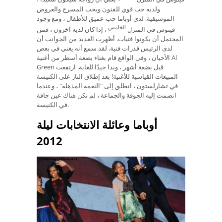
ولديه حب قوي للفنون ويحب المسرح والعروض
الموسيقية. لدى أوباما حب عميق للأطفال ، ومع وجود
الخامس
فينوس في المنزل
، إذا كان لديه آخرون ، فمن
المحتمل أن يكونوا فتيات. أظهرت العديد من الجوانب أن
لدى الرئيس قدرات فنية. لقد سمع أنه يغني في بعض
الأحيان ، وفي الواقع قام بغناء بضعة أسطر من أغنية Al
Green قبل بضعة أشهر ، وبدا جيدًا للغاية. ارتفعت
المبيعات القياسية للأغنية! بعد إطلاق النار على الكنيسة
في تشارلستون ، انطلق إلى "النعمة المذهلة" ، وعندما
انضمت إليه الجوقة والجماعة ، لم تكن هناك عين جافة
في الكنيسة.
أوباما وعائلة الانتخابات ليلة
2012