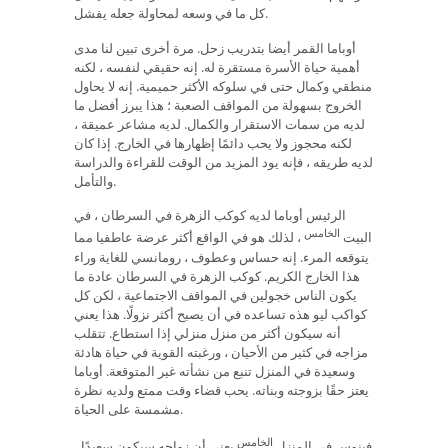
كل ما في وسعه لمحاولة جعله يفشل.
أوباما القمر أيضا بتدريب زحل. مرة أخرى تبين لنا مدى
أهمية حياة الأسرة مستقرة له. إنه حقيقي لنفسه ، لكنه
منطقي وكمال حتى في سلوكه الأكثر حميمية. إنه لا يحاول
الخروج بسهولة من المواقف الصعبة ؛ هذا يبرز أفضل ما
لديه من سمات الاستقرار والكمال. لديه مشاعر عميقة ،
لكنه محجوز ولا يحب دائمًا إظهارها في الخارج. إذا كان
لديه طريقه ، فإنه يود المزيد من الوقت للقراءة والدراسة
والتأمل.
الرئيس أوباما لديه كوكب الزهرة في السرطان ، في
الخامس
البيت
، لذلك هو في الواقع أكثر عرضة عاطفيا مما
يتوقعه المرء. إنه حساس وعطوف ، رومانسي للغاية وراء
هذا الخارج الكريم. كوكب الزهرة في السرطان عادة ما
يكون الناس خجولين في المواقف الاجتماعية ، لكن كل
كواكب ليو هذه تساعده في أن يصبح أكثر نزولًا. هذا يعني
أنه سيكون أكثر من منزل منزلي إذا استطاع. تتقلب
مزاجه في كثير من الأحيان ، ورغبته القوية في حياة هادئة
وسعيدة في المنزل تنبع من نشأته غير المتوقعة. أوباما
يعتز حقًا بزوجته وبناته. يحب قضاء وقت ممتع ولديه نظرة
مشمسة على الحياة.
الخامس
فينوس في المنزل
يعني أن زواجه سيكون سعيدًا ،