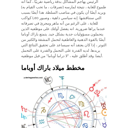
الرئيس يهاجم المشاكل بدقة رياضية تقريبًا ، كما أنه
طموح للغاية ، نتيجة لمارسه (تصرفات ، ما تحب القيام به)
ويريد أيضًا أن يكون في مناصب السلطة. هذا أيضًا بسبب
كواكب Leo التي سنناقشها. إنه سياسي داهية ، وصبور
للغاية ، على الرغم من أنه ماهر ومجرئ في تصرفاته
عندما يراها ضرورية. انه يفضل أولئك على موظفيه الذين
يتحملون مسؤوليات جدية بشكل جيد. يتمتع باراك أوباما
أيضًا بالقوة الذهنية والعاطفية لتحمل المشقة والكثير من
التوتر ، إذا كان يعتقد أنه سيساعد على تحقيق النتائج التي
يريدها. لديه القدرة على التحمل والقدرة على التحمل
أيضا. وقد أطلق عليه ، "لا دراما أوباما" من قبل موظفيه.
مخطط ميلاد باراك أوباما