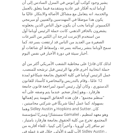
يشير وجود كوكب أورانوس في المنزل السادس إلى أن
أوباما لديه أفكار غير عادية ومتقدمة فيما يتعلق بالعمل
والخدمة. انه يتعامل مع مشاكل الأصالة والابتكار. غالبًا ما
يكون هذا موضعًا في المهندسين والفنيين أو مبرمجي
الكمبيوتر. أوباما يحب أن يكون حول الناس الذين يجعلونه
يشعرون بالحافز الذهني. كانت حملة الرئيس أوباما أول
من استخدم الإنترنت لدرجة أن الكثير من التبرعات
الصغيرة من العديد من الناس قد ارتفعت بسرعة. كما
سمح لأوباما بنشر رسالته بسرعة ، وإسقاط أي شائعات أو
أخبار سيئة في دورة الأخبار في نفس اليوم.
لذلك كان قادرًا على مخاطبة الشعب الأمريكي أكثر من أي
حملة انتخابية أخرى قام بها الرئيس قبل ترشحه للمنصب.
عمل الرئيس أوباما في كلية الحقوق بجامعة شيكاغو لمدة
12 عامًا ، وقام بالتدريس والمحاضرة كأستاذ للقانون
الدستوري ، وكان أول رئيس أسود لمراجعة قانون جامعة
هارفارد ، وهو إنجاز ضخم. عندما يتم وصفه على أنه
"منظم مجتمع" ، فإن هذه الحقائق المهمة يتم إهمالها
بسهولة. كما عمل أيضًا شريكًا في شركتي محاميتين ،
وهما Sidley Austin و Hopkins and Sutter. كان
مستشارًا ومدربًا لمؤسسة Gamaliel ، وهو معهد لتنظيم
المجتمع. تخرج من كلية الحقوق بجامعة هارفارد بامتياز ،
ثم سافر إلى أوروبا ، وأخيراً إلى كينيا ، للقاء أقاربه من
الأب للمرة الأولى. خلال فترة عمله في Sidley Austin ،