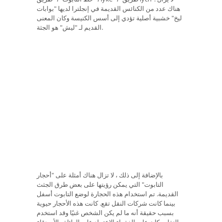
هناك عدد من الكنائس القديمة في إنجلترا لديها "بوابات
ليخ" خشبية أصلية تؤدي إلى أسس الكنيسة وكان المعنى
القديم لـ "ليش" هو الجثة.
بالإضافة إلى ذلك ، لا تزال هناك أمثلة على "أحجار
التابوت" التي يمكن رؤيتها على بعض طرق الجثث
القديمة. تم استخدام هذه الحجارة لوضع التابوت أسفل
بينما كانت شركات النقل تقع. كانت هذه الأحجار حيوية
بسبب حقيقة أنه ما لم يكن الشخص غنيًا وقد استخدم
النقل ، كان على الفقراء الاعتماد على العائلة والأصدقاء