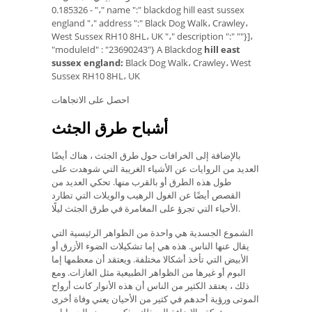
- 0.185326 "،" name ":" blackdog hill east sussex
england "،" address ":" Black Dog Walk، Crawley،
West Sussex RH10 8HL، UK "،" description ":" ""}]،
"moduleId" : "23690243"} A Blackdog
hill east
sussex england:
Black Dog Walk، Crawley، West
Sussex RH10 8HL، UK
احصل على الاتجاهات
أشباح طرق الجثث
بالإضافة إلى الخرافات حول طرق الجثث ، هناك أيضًا
العديد من الروايات عن الأشياء الغريبة التي شوهدت على
طول هذه الطرق أو بالقرب منها. تحكي العديد من
القصص أيضًا عن الغول الرهيب والويلات التي تطارد
الأحياء التي تجرؤ على المغامرة في طرق الجثث ليلًا.
الشموع الجسدية هي واحدة من الظواهر الرئيسية التي
يقال عنها الناس. هذه هي إما تشكيلات الضوء الأزرق أو
الأبيض التي تأخذ أشكالا مختلفة. ويعتقد أن معظمها إما
البوم أو غيرها من الظواهر الطبيعية مثل الغازات. ومع
ذلك ، يعتقد الكثير من الناس أن هذه الأنوار كانت أرواح
الموتى ورؤية أحدهم في كثير من الأحيان يعني وفاة أخرى
وشيكة. بالإضافة إلى ذلك ، ذكرت بعض الحسابات