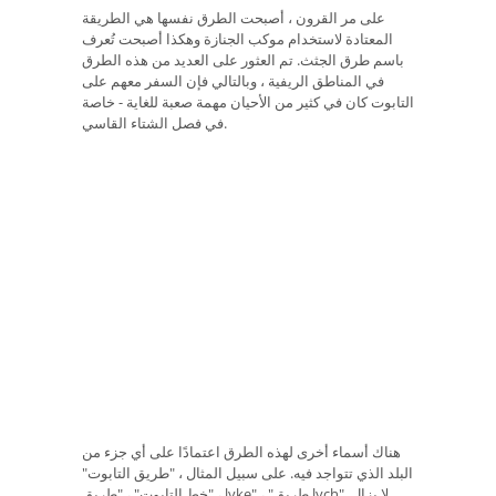
على مر القرون ، أصبحت الطرق نفسها هي الطريقة
المعتادة لاستخدام موكب الجنازة وهكذا أصبحت تُعرف
باسم طرق الجثث. تم العثور على العديد من هذه الطرق
في المناطق الريفية ، وبالتالي فإن السفر معهم على
التابوت كان في كثير من الأحيان مهمة صعبة للغاية - خاصة
في فصل الشتاء القاسي.
هناك أسماء أخرى لهذه الطرق اعتمادًا على أي جزء من
البلد الذي تتواجد فيه. على سبيل المثال ، "طريق التابوت"
، "خط التابوت" ، "طريق lyke" ، "طريق lych". لا يزال