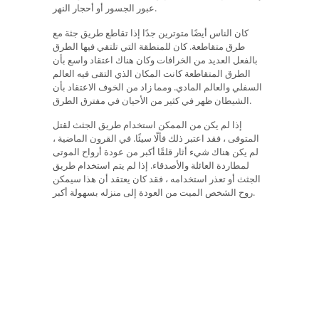
عبور الجسور أو أحجار النهر.
كان الناس أيضًا متوترين جدًا إذا تقاطع طريق جثة مع
طرق متقاطعة. كان للمنطقة التي تلتقي فيها الطرق
بالفعل العديد من الخرافات وكان هناك اعتقاد واسع بأن
الطرق المتقاطعة كانت المكان الذي التقى فيه العالم
السفلي والعالم المادي. ومما زاد من الخوف الاعتقاد بأن
الشيطان ظهر في كثير من الأحيان في مفترق الطرق.
إذا لم يكن من الممكن استخدام طريق الجثث لقتل
المتوفى ، فقد اعتبر ذلك فألًا سيئًا. في القرون الماضية ،
لم يكن هناك شيء أثار قلقًا أكبر من عودة أرواح الموتى
لمطاردة العائلة والأصدقاء. إذا لم يتم استخدام طريق
الجثث أو تعذر استخدامه ، فقد كان يعتقد أن هذا سيمكن
روح الشخص الميت من العودة إلى منزله بسهولة أكبر.