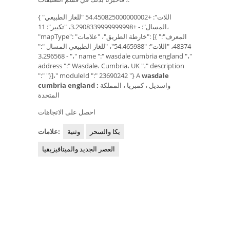
{ "اللات": +54.450825000000002 "للغاز الطبيعي
المسال": - +3.2908339999999998، "تكبير": 11،
"mapType": "خارطة الطريق"، "علامات": [{ "المعرف":
48374، "اللات": "54.465988"، "للغاز الطبيعي المسال ":"
- 3.296568 "،" name ":" wasdale cumbria england "،"
address ":" Wasdale، Cumbria، UK "،" description
":" "}]،" moduleId ":" 23690242 "} A
wasdale
واسديل ، كمبريا ، المملكة
cumbria england :
المتحدة
احصل على الاتجاهات
يكا والسحر
وثنية
علامات:
العصر الجديد والميتافيزيقيا