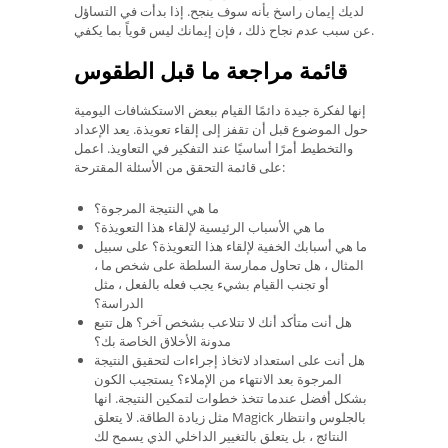
لديك إيمان راسخ بأنه سوف ينجح. إذا بدأت في التساؤل
عن سبب عدم نجاح ذلك ، فإن إيمانك ليس قوياً بما يكفي.
قائمة مراجعة ما قبل الطقوس
إنها لفكرة جيدة دائمًا القيام ببعض الاستكشافات اليومية
حول الموضوع قبل أن تقفز إلى إلقاء تعويذة. يعد الإعداد
والتخطيط أمرًا أساسيًا عند التفكير في التعاويذ. اعمل
على قائمة التحقق من الأسئلة المقترحة:
ما هي النتيجة المرجوة؟
ما هي الأسباب الرئيسية لإلقاء هذا التعويذة؟
ما هي أسبابك الخفية لإلقاء هذا التعويذة؟ على سبيل
المثال ، هل تحاول ممارسة السلطة على شخص ما ،
أو تجنب القيام بشيء يجب فعله بالفعل ، مثل
الدراسة؟
هل أنت متأكد أنك لا تتلاعب بشخص آخر؟ هل تتبع
مدونة الأخلاق الخاصة بك؟
هل أنت على استعداد لاتخاذ إجراءات لتحقيق النتيجة
المرجوة بعد الانتهاء من الإملاء؟ يستجيب الكون
بشكل أفضل عندما تتخذ خطوات لتمكين النتيجة. انها
مثل زيادة الطاقة. لا يتعلق Magick بالجلوس وانتظار
النتائج ، بل يتعلق بالتغيير الداخلي الذي يسمح لك