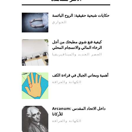
حكايات شبحية حقيقية: الروح البائسة
الخوارق
كيفية فنغ شوي مطبخك من أجل
الرخاء المالي والانسجام المحلي
العصر الجديد والميتافيزيقيا
أهمية ومعاني الجبال في قراءة الكف
الكهانة والعرافة
Arcanum: داخل الاتحاد المقدس
للأركانا
الكهانة والعرافة