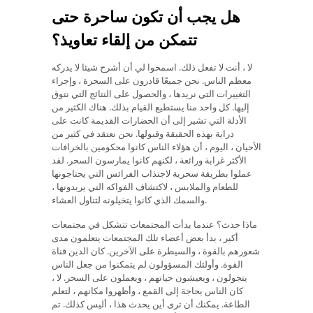
هل يجب أن تكون ساحرة حتى
تتمكن من إلقاء تعاويذ؟
لا ، أنت لا تفعل ذلك. اسمحوا لي أن أشرح شيئا لا يدركه
معظم الناس. نحن جميعًا قادرون على السحرة ، وإجراء
التغييرات التي نريدها ، والحصول على النتائج التي نتوق
إليها. كل واحد منا يستطيع القيام بذلك. هناك الكثير من
الأدلة التي تشير إلى أن الحضارات القديمة كانت على
دراية بهذه الحقيقة وقبولها. نحن نعتقد في كثير من
الأحيان ، اليوم ، أن هؤلاء الناس كانوا محكومين بالخرافات
الأكثر غرابة ورائعة ، لكنهم كانوا يمارسون السحر. لقد
عملوا بطريقة سحرية لاجتذاب الفرائس التي يحتاجونها
للطعام والملابس ، لاكتشاف الفواكه التي يريدونها ،
والسمك الذي كانوا يتخيلونه لتناول العشاء.
ماذا حدث؟ عندما بدأت المجتمعات تتشكل في مجتمعات
أكبر ، بدأ بعض أعضاء تلك المجتمعات يتعلمون مدى
شعورهم بالقوة ، والسيطرة على الآخرين. كان الدين قناة
القوة. وأولئك المسؤولون لم يتمكنوا من جعل الناس
يتجولون ، ويعيشون حياتهم ، ويعملون على السحر. لا ،
كان الناس بحاجة إلى القمع ، وأظهروا مكانهم ، لتعلم
الطاعة. يمكنك أن ترى أين يحدث هذا ، أليس كذلك. تم