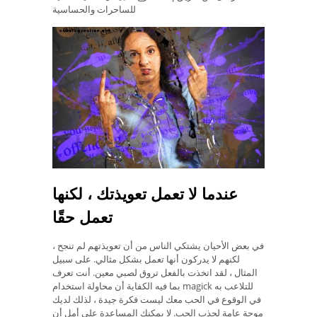
للساحرات والحساسية
عندما لا تعمل تعويذتك ، لكنها
تعمل حقًا
في بعض الأحيان يشتكي الناس من أن تعويذتهم لم تنجح ،
لكنهم لا يدركون أنها تعمل بشكل مثالي. على سبيل
المثال ، لقد اتخذت بالفعل تروق لصبي معين. أنت تعرف
بما فيه الكفاية أن محاولة استخدام magick للتلاعب به
في الوقوع في الحب معك ليست فكرة جيدة ، لذلك لديك
موجة عامة لجذب الحب. لا يمكنك المساعدة على أمل أن