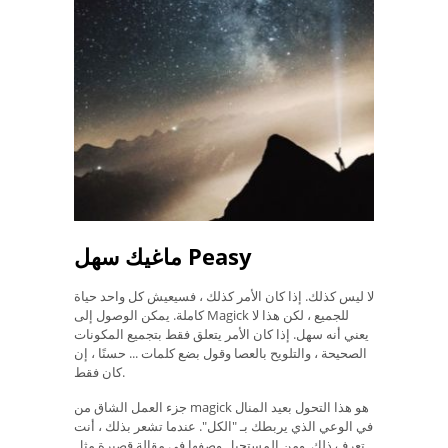
ماغيك سهل Peasy
لا ليس كذلك. إذا كان الأمر كذلك ، فسيعيش كل واحد حياة
كاملة. يمكن الوصول إلى Magick للجميع ، لكن هذا لا
يعني أنه سهل. إذا كان الأمر يتعلق فقط بتجميع المكونات
الصحيحة ، والتلويح بالعصا وقول بضع كلمات ... حسنًا ، إن
كان فقط.
جزء العمل الشاق من magick هو هذا التحول بعيد المنال
في الوعي الذي يربطك بـ "الكل". عندما تشعر بذلك ، أنت
تعرف ذلك. ومن المستحيل وصفها في مقالة قصيرة مثل