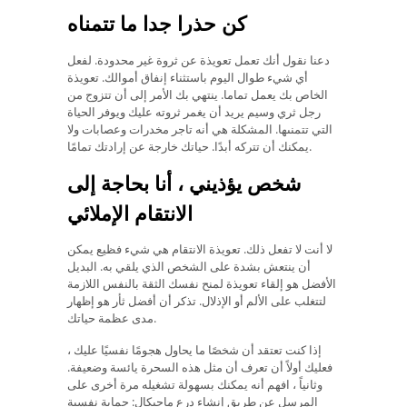
كن حذرا جدا ما تتمناه
دعنا نقول أنك تعمل تعويذة عن ثروة غير محدودة. لفعل
أي شيء طوال اليوم باستثناء إنفاق أموالك. تعويذة
الخاص بك يعمل تماما. ينتهي بك الأمر إلى أن تتزوج من
رجل ثري وسيم يريد أن يغمر ثروته عليك ويوفر الحياة
التي تتمنىها. المشكلة هي أنه تاجر مخدرات وعصابات ولا
يمكنك أن تتركه أبدًا. حياتك خارجة عن إرادتك تمامًا.
شخص يؤذيني ، أنا بحاجة إلى
الانتقام الإملائي
لا أنت لا تفعل ذلك. تعويذة الانتقام هي شيء فظيع يمكن
أن ينتعش بشدة على الشخص الذي يلقي به. البديل
الأفضل هو إلقاء تعويذة لمنح نفسك الثقة بالنفس اللازمة
لتتغلب على الألم أو الإذلال. تذكر أن أفضل ثأر هو إظهار
مدى عظمة حياتك.
إذا كنت تعتقد أن شخصًا ما يحاول هجومًا نفسيًا عليك ،
فعليك أولاً أن تعرف أن مثل هذه السحرة يائسة وضعيفة.
وثانياً ، افهم أنه يمكنك بسهولة تشغيله مرة أخرى على
المرسل عن طريق إنشاء درع ماجيكال: حماية نفسية