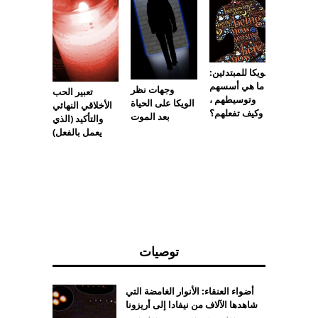
ر: كيف
لإملائي
الإملائي
الويكا للمبتدئين:
ما هي أسسهم
وجهات نظر
تعبير الحب
وتوسيطهم ،
الويكا على الحياة
الأخلاقي النهائي
وكيف تفعلهم؟
بعد الموت
والتأكيد (الذي
يعمل بالفعل)
توصيات
أضواء العنقاء: الأنوار الغامضة التي
شاهدها الآلاف من نيفادا إلى أريزونا