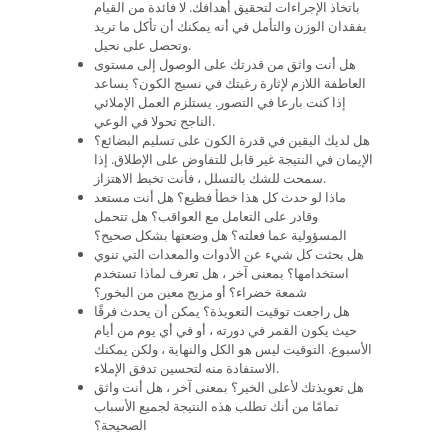
باتخاذ الإجراءات لتحقيق أهدافك. لا فائدة من القيام
بفقدان الوزن والتأمل في أنه يمكنك أن تأكل ما تريد
وتحصل على نحيل.
هل أنت واثق من قدرتك على الوصول إلى مستوى
العاطفة اللازم لإثارة رغبتك في نسيج الكون؟ يساعد
إذا كنت بارعا في التصور. يستلزم العمل الإملائي
الناجح تحولا في الوعي.
هل لديك اليقين في قدرة الكون على تسليم البضائع؟
الإيمان في النتيجة غير قابل للتفاوض على الإطلاق. إذا
سمحت للشك بالتسلل ، فأنت تخبط الاهتزاز.
ماذا لو حدث كل هذا خطأ فظيع؟ هل أنت مستعد
وقادر على التعامل مع العواقب؟ هل تتحمل
المسؤولية عما فعلته؟ هل وضعتها بشكل صحيح؟
هل بحثت كل شيء عن الأدوات والمعدات التي تنوي
استخدامها؟ بمعنى آخر ، هل تعرف لماذا تستخدم
شمعة خضراء؟ أو مزيج معين من البخور؟
هل راجعت توقيت التعويذة؟ يمكن أن يحدث فرقًا
حيث يكون القمر في دورته ، أو في أي يوم من أيام
الأسبوع. التوقيت ليس هو الكل والنهاية ، ولكن يمكنك
الاستفادة منه لتحسين تدفق الإملاء.
هل تعويذتك لأعلى الخير؟ بمعنى آخر ، هل أنت واثق
تمامًا من أنك تطلب هذه النتيجة لجميع الأسباب
الصحيحة؟