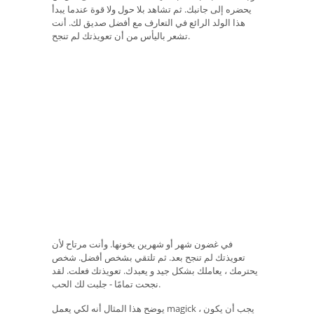
يحضره إلى جانبك. ثم تشاهد بلا حول ولا قوة عندما يبدأ
هذا الولد الرائع في التعارف مع أفضل صديق لك. أنت
تشعر باليأس من أن تعويذتك لم تنجح.
في غضون شهر أو شهرين يخونها. وأنت مرتاح لأن
تعويذتك لم تنجح بعد. ثم تلتقي بشخص أفضل. شخص
يحترمك ، يعاملك بشكل جيد و يعبدك. تعويذتك فعلت. لقد
نجحت تمامًا - جلبت لك الحب.
يوضح هذا المثال أنه لكي يعمل magick ، ​​يجب أن يكون