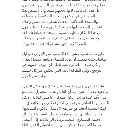
هذا. وهذا هو أحد الأسباب التي تجعل الناس يستخدمون
كل هذه الدعائم ، لأنها تجعلهم يشعرون بالسحر. هذا
البخور الرائع ، وشعور العصا الخشبية المصقولة ،
والشمعة المتلألئة - تجعلك تشعر بأنك مميز. وهناك
المفتاح: الشعور. إنها مشاعرك التي تربطك. وللوصول
إلى هذا المكان ، عليك عمومًا استخدام عواطفك. لقد
وصفت في هذا المقال ، "كيف تبدأ السحر: تعويذات
الصب" كيف تثير مشاعرك عند أداء تعويذة.
طريقة مختصرة ، هي أداء السحرة من الأبواب في ليلة
صافية. حيث يمكنك أن ترى السماء وتشعر بسعة الكون.
ولكي تعرف أنك جزء منه. لتعلم أن خبرتك تسهم في
التوسع ، وفي الطاقة الحية التي تتدفق عبر كل جسيم
واحد من الكون.
طريقة أخرى هي ممارسة تغيير وعيك من خلال التأمل.
سأعترف تمامًا أنني أجد أن التأمل شبه مستحيل. لقد نجح
هذا الأمر عدة مرات ، لكن عمومًا ، أنا مملٍ للغاية ، ونفاد
الصبر ، وأنا أتعامل مع نفسي لعدم تمكني من الالتصاق به.
لهذا السبب أذهب مع طريقة "الاتصال بالكون الشاسع".
هذا ما يصلح لي. وأنا مصاصة لكامل القمر. مشهد ذلك
الجسد السماوي المجيد يرسل الرعشات إلى أسفل.
وبينما أكتب هذا ، تذكرت أن هناك اكتمال القمر الليلة.