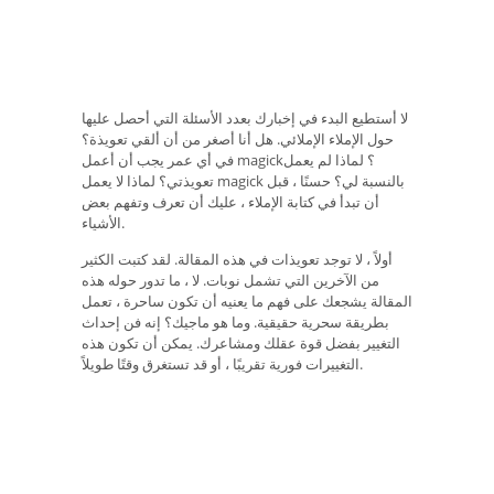
لا أستطيع البدء في إخبارك بعدد الأسئلة التي أحصل عليها
حول الإملاء الإملائي. هل أنا أصغر من أن ألقي تعويذة؟
في أي عمر يجب أن أعمل magick؟ لماذا لم يعمل
تعويذتي؟ لماذا لا يعمل magick بالنسبة لي؟ حسنًا ، قبل
أن تبدأ في كتابة الإملاء ، عليك أن تعرف وتفهم بعض
الأشياء.
أولاً ، لا توجد تعويذات في هذه المقالة. لقد كتبت الكثير
من الآخرين التي تشمل نوبات. لا ، ما تدور حوله هذه
المقالة يشجعك على فهم ما يعنيه أن تكون ساحرة ، تعمل
بطريقة سحرية حقيقية. وما هو ماجيك؟ إنه فن إحداث
التغيير بفضل قوة عقلك ومشاعرك. يمكن أن تكون هذه
التغييرات فورية تقريبًا ، أو قد تستغرق وقتًا طويلاً.