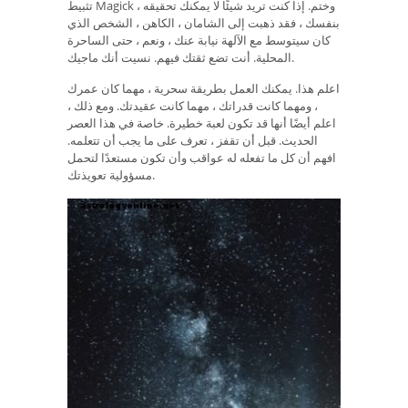
تثبيط Magick ، ​​وختم. إذا كنت تريد شيئًا لا يمكنك تحقيقه
بنفسك ، فقد ذهبت إلى الشامان ، الكاهن ، الشخص الذي
كان سيتوسط مع الآلهة نيابة عنك ، ونعم ، حتى الساحرة
المحلية. أنت تضع ثقتك فيهم. نسيت أنك ماجيك.
اعلم هذا. يمكنك العمل بطريقة سحرية ، مهما كان عمرك
، ومهما كانت قدراتك ، مهما كانت عقيدتك. ومع ذلك ،
اعلم أيضًا أنها قد تكون لعبة خطيرة. خاصة في هذا العصر
الحديث. قبل أن تقفز ، تعرف على ما يجب أن تتعلمه.
افهم أن كل ما تفعله له عواقب وأن تكون مستعدًا لتحمل
مسؤولية تعويذتك.