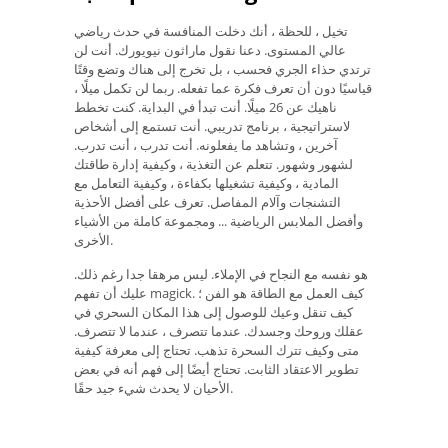
تخيل ، للحظة ، أنك دخلت المنافسة في حدث رياضي
عالي المستوى. دعنا نقول ماراثون نيويورك. أنت لن
ترتدي حذاء الجري فحسب ، بل تخرج إلى هناك وتضع وقتًا
قياسيًا دون أن تعرف فكرة عما تفعله. ربما لن تكمل ميلًا ،
ناهيك عن 26 ميلًا. أنت تبدأ في البداية. كنت تخطط
لاستراتيجية ، برنامج تدريبي. أنت تستمع إلى أشخاص
آخرين ، وتشاهد ما يفعلونه. أنت تدرب ، أنت تدرب.
لشهور وشهور. تتعلم عن التغذية ، وكيفية إدارة طاقتك
المادية ، وكيفية تشغيلها بكفاءة ، وكيفية التعامل مع
التشنجات وآلام المفاصل. تعرف على أفضل الأحذية
وأفضل الملابس الرياضية ... ومجموعة كاملة من الأشياء
الأخرى.
هو نفسه مع النجاح في الإملاء. ليس مرهقا جدا رغم ذلك.
عليك أن تفهم magick. كيف العمل مع الطاقة هو الفن ؛
كيف تنقل وعيك للوصول إلى هذا المكان السحري في
عقلك وروحك وجسدك. عندما تتصرف ، عندما لا تتصرف.
متى وكيف تترك السحرة تذهب. تحتاج إلى معرفة كيفية
تطوير الاعتقاد الثابت. تحتاج أيضًا إلى فهم أنه في بعض
الأحيان لا يحدث شيء جيد حقًا.