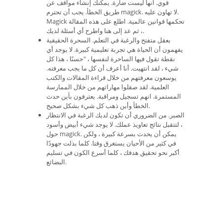
قوي. انها ليست ضارة. يمكنك إنشاء مواقف عن
طريق الخطأ. يجب أن تحترم magick. لا تهاون عليه.
Magick تحكمها قوانين عالمية. اطلع على هذه المقالة
، ثم عد إلى هنا واطرح أي أسئلة لديك.
بعقل متفتح والرغبة في التعلم. السحرة الحقيقية
يفهمون أن الحياة هي تجربة تعليمية كبيرة. لا يوجد أي
نقطة تقول فيها الساحرة لنفسها ، "حسنًا ، هذا كل
شيء ، لقد انتهيت. أنا أعرف أن كل ما يجب معرفته.
يوسعون معرفتهم من خلال قراءة المقالات والكتب
العلمية. لقد صقلوا مهاراتهم من خلال الممارسة
المستمرة. انهم تسجيل ومراقبة. يعترفون بأين حدث
الخطأ وأين ذهب كل شيء بشكل صحيح.
الصبر. من الضروري أن تكون لديك الرغبة في الانتظار
، لتتقبل نتائج تعاويذ عملك. لا يوجد شيء أبيض وأسود
حول magick. يمكن أن يحدث بسرعة كبيرة ، ولكن
في كثير من الأحيان يستغرق وقتا. كلما بذلت جهودًا
أكبر نحو تحقيق هدفك ، كلما أسرع الكون في تسليم
البضائع.