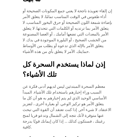
إن إلقاء تعويذة ناجحة لا يعني جمع المكونات الصحيحة أو
أداء طقوس في الوقت المناسب تمامًا. لا يتعلق الأمر
بإضاءة شمعة اللون الصحيحة أو حرق البخور المناسب. لا
يتعلق الأمر بما ترتديه أو الكلمات التي تتحدثها. لا يتعلق
الأمر بالمعدات التي تضعها أمامك ، أو العصا المصنوعة
من الخشب الصحيح ، أو البلورة الموجودة في يدك. لا
يتعلق الأمر بالإله الذي تدعوه أو يطلب من الأوساط
حمايتك. الأمر لا يتعلق بأي من هذه الأشياء.
إذن لماذا يستخدم السحرة كل
تلك الأشياء؟
معظم السحرة المبتدئين ليس لديهم أدنى فكرة عن
السبب وراء إخبارهم باستخدام تلك الأشياء. المبدأ
الأساسي الوحيد الذي لم يتم إخبارهم به هو أن كل ما
يتعلق الأمر هو تركيز الوعي. أو بعبارة أخرى ، لتعزيز
الاعتقاد. لا شيء آخر. إذا كنت تعتقد أن القوة التي تبحث
عنها متوفرة لأنك تتجه إلى الشمال وتدعو فريا لمنح
رغبتك ، فستكون كذلك ... إذا كان إيمانك قويًا بدرجة
كافية.