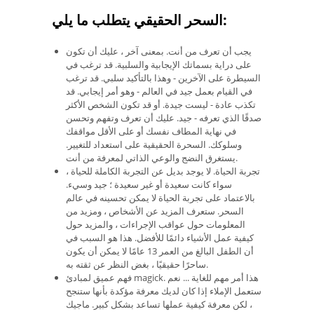
السحر الحقيقي يتطلب ما يلي:
يجب أن تعرف من أنت. بمعنى آخر ، عليك أن تكون
على دراية بسماتك الإيجابية والسلبية. قد ترغب في
السيطرة على الآخرين - وهذا بالتأكيد سلبي. قد ترغب
في القيام بعمل جيد في العالم - وهو أمر إيجابي. قد
تكذب عادة - ليست جيدة. أو قد تكون الشخص الأكثر
صدقًا الذي تعرفه - جيد. عليك أن تعرف وتفهم وتحسن
في نهاية المطاف نفسك أو على الأقل مواقفك
وسلوكك. السحرة الحقيقية على استعداد للتغيير.
يستغرق النضج والوعي الذاتي لمعرفة من أنت.
تجربة الحياة. لا يوجد بديل عن التجربة الكاملة للحياة ،
سواء كانت سعيدة أو غير سعيدة ؛ جيد وسيء.
بالاعتماد على تجربة الحياة لا يمكن تحسينه في عالم
السحر. ستعرف المزيد عن الأشخاص ، ومزيد من
المعلومات حول عواقب الإجراءات ، والمزيد حول
كيفية عمل الأشياء دائمًا للأفضل. هذا هو السبب في
أن الطفل البالغ من العمر 13 عامًا لا يمكن أن يكون
ساحرًا حقيقيًا ، بغض النظر عن ثقته به.
فهم عميق لمبادئ magick. هذا أمر مهم للغاية ... نعم
ستعمل الإملاء إذا كان لديك معرفة مؤكدة بأنها ستنجح
، لكن معرفة كيفية عملها تساعد بشكل كبير. ماجيك