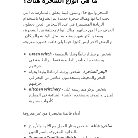
السحر واسع جدًا ومتنوع فيما يتعلق بالممارسات التي
يجب اتباعها وهناك سحرة جديدة تم إنشاؤها باستخدام
الزيادة المستمرة في عدد الأشخاص الذين يجعلون
الحرف جزءًا من حياتهم. هناك أنواع مختلفة من السحرة ،
وبعضها أكثر شهرة وشعبية - مثل الوثنية والويكان -
والبعض الآخر ليس كثيرًا. فيما يلي قائمة قصيرة معروفة:
- شخص يرتبط ارتباطًا وثيقًا بالطبيعة
Green Witch
ويستخدم العناصر الطبيعية فقط ، والطبيعة في
حرفتهم
البحر الساحرة
- شخص يرتبط ارتباطا وثيقا بحياة
البحر والمحيط. يستخدمون عناصر من البحر في
حرفتهم.
- شخص يركز ممارسته على
Kitchen Witchery
المنزل والموقد ويستخدم الأشياء الشائعة في المطبخ
كأدوات سحرية
أدناه قائمة مختصرة من غير معروفة:
ساحرة شاقة
- شخص يختار العمل مع الآلهة والأرواح
البدائية المعروفة باسم التنين.
- شخص تمارس
Tameran Tradition Witch