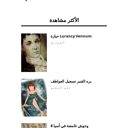
الأكثر مشاهدة
حيازة Lurancy Vennum
الخوارق
بره القمر تسجيل العواطف
علم التنجيم
8 وحوش غامضة في آسيا