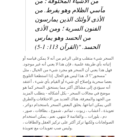
من الأشياء المخلوقة ؛ من
مآسي الظلام وهو يفرط. من
الأذى لأولئك الذين يمارسون
الفنون السرية ؛ ومن الأذى
من الحسد وهو يمارس
الحسد. "(القرآن 113: 1-5)
السحر شيء متقلب وعلى الرغم من أنه لا يمكن قياسه أو
إثباته بأي طريقة علمية ، فإن هذا لا يعني أنه غير موجود.
فهل هذا يعني أن السحر هو مجرد شيء من الخيال ، مثل
"مسحور"؟ لا، هذا ليس هو الحال. إذا استطعنا التلويح
بعصا سحرية وإصلاح أي شيء أو القيام بأي شيء ، أعتقد
أنه سيؤدي إلى مشاكل أكثر مما يستحق. السحر كما هو
موضح في مجالات السحر - بكل أشكاله - يتطلب المزيد
من الجهد والمعرفة. هناك العديد من الاختلافات والطرق
التي يمكن اتباعها. يخلق البعض السحر باستخدام دوائر ،
تعويذة ، أعشاب ، زيوت ، تمائم ، شموع ، بطاقات ، صور ،
دم ، بلورات ... والقائمة لا تنتهي. نعم ، يمكن استخدام
الصولجانات ولكنها تركز أكثر على تركيز العقل والطاقات ،
وليس صب تعويذات مع تعويذة.