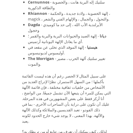
- سلتيك إله البرية هانت ، والخصوبة
Cernunnos
والطاقة الذكورية
- إلهة الخصوبة ، ولادة جديدة ، والحكمة ،
Rhiannon
magick ، ​​والتحول ، والجمال ، والإلهام الفني والشعر.
- الأيرلندية الأب الله ، إلى حد ما كوميدي
Dagda
وخجول
ديانا
- إلهة الصيد والحيوانات البرية والبرية والقمر ؛
أي ما يعادل الإلهة اليونانية أرتميس.
هيستيا
- إلهة الموقد الذي تخلى عن مقعد في
أوليمبوس لديونيسوس.
- تغيير سلتيك آلهة الحرب ، مصير
The Morrigan
والموت.
على سبيل المثال لا الحصر. رغم أن هذه ليست القائمة
بأكملها ؛ من السهل الاستمرار. نظرًا لإدراج العديد من
الأشخاص من خلفيات ثقافية مختلفة ، فإن قائمة الآلهة
التي يمكن للمرء أن يتبعها الآن تشمل جميعًا. من الواضح ،
أنا أركز فقط على بعض المشهورين في هذه المرحلة.
عليك أن تكون على دراية بأن الساحرات الأخرى - بما في
ذلك الفودو - تعبد القديسين والملائكة وكذلك الآلهة
والآلهة. بهذا المعنى ، لا يوجد شيء خارج الحدود لكونه
يعبد.
لذلك ، كيف يمكنك أن تعرف من تتابع أو من تربطك به؟