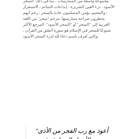
مجموعة واسعة من الممارسات ، بما في ذلك: السحر
الأسود ، درء العين الشريرة ، إبداعات التمائم ، الاستفزاز
، والتنجيم. يؤمن المسلمون عادة بالسحر ، رغم أنهم
يحظرون صراحة ممارستها. تترجم "سحر" من اللغة
العربية إلى "السحر" أو "السحر الأسود". المرجع الأكثر
شيوعًا للسحر في الإسلام هو
سورة الفلق
من
القرآن
،
والتي تُعرف باسم دعاء لله لدرء السحر الأسود.
"أعوذ مع رب الفجر من الأذى