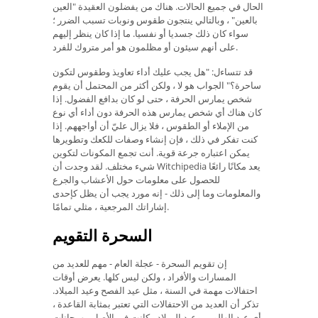
الحال في جميع الحالات. هناك من يفضلون العقيدة "العين
بالعين" ، وبالتالي ينتجون طقوس ونوبات تسبب الضرر ؛
سواء كان ذلك جسديا أو نفسيا. ما إذا كان ينظر إليهم
على أنهم سيئون أو مظلمون هو أمر متروك للفرد.
قد تتساءل: "هل يجب عليك أداء تعاويذ وطقوس لتكون
ساحرة؟" الجواب هو لا ، ولكن أكثر من المحتمل أن يقوم
شخص يمارس الحرفة ، حتى لو كان بدافع الفضول. إذا
كان هناك أي شخص يمارس هذه الحرفة دون أداء أي نوع
من الإملاء أو الطقوس ، فلا يزال عليّ أن أواجههم. إذا
كنت تفكر في ذلك ، فإن إنشاء وصفات للكعك وتطويرها
يمكن اعتباره جرعة قوية. أنت تجمع المكونات لتكوين
شيء مختلف. لقد وجدت أن Witchipedia يعد مكانًا رائعًا
للحصول على معلومات حول الأعشاب والجرع
والمعلومات وما إلى ذلك - إنه مورد يجب أن يظل كإحدى
إشاراتك المرجعية ، مثلي تمامًا.
السحرة التقويم
إن تقويم السحرة - عجلة العام - مهم للعديد من
المسارات والأفراد ، ولكن ليس كلها. يعرض أوقات
احتفالات مهمة في السنة ، مثل عيد الفصح وعيد الميلاد.
تذكر أن العديد من الاحتفالات التي تعتبر بمثابة القاعدة ،
أي عيد الهالوين وعيد الميلاد ، كانت في الأصل مهرجانات