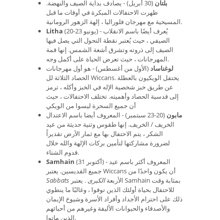
بلتان
(30 أبريل) - يصادف بداية الصيف والنهضة.
ظهرت الاحتفالات المبكرة في أوقات ما قبل
المسيحية مع مهرجان فلوراليا ، إلهة الزهور الرومانية.
(20-23 يونيو) - يُعرف أيضًا باسم الانقلاب
Litha
الصيفي ، حيث يُعتبر نقطة التحول التي يصل فيها
الصيف إلى ذروته وتشرق أشعة الشمس. إنها قمة
المهرجانات ، حيث تعرض الحياة على أكمل وجه.
لوغناساد
(الأول من أغسطس) - هو أول مهرجانات
الحصاد الثلاثة لل Wiccans. يحتفل الويكيون بالعطلة
عن طريق خبز شخصية الإله في الخبز وأكله ، ترمز
إلى قدسية الحصاد وأهميته. تختلف الاحتفالات ، حيث
أن جميع السحرة ليسوا من الويكي
مابون
(20-23 سبتمبر) - المعروف أيضا باسم الاعتدال
الخريف / الخريف. إنها طقوس وثنية حديثة من عيد
الشكر ، يتم الاحتفال بها مع ثمار الأرض تقديراً
لضرورة مشاركتها لتأمين بركات الإلهة والله خلال
قدوم الشتاء.
(31 أكتوبر) - المعروف أكثر باسم عيد
Samhain
جميع القديسين. يعتبر Wiccans أن يكون واحدًا من
الأربعة
الكبرى
. يعتبر Samhain بمثابة وقت
Sabbats
للاحتفال بحياة أولئك الذين توفوا ، وغالبًا ما ينطوي
ذلك على احترام الأجداد وأفراد الأسرة وشيوخ الإيمان
والأصدقاء والحيوانات الأليفة وغيرهم من أحبائهم
الذين ماتوا.