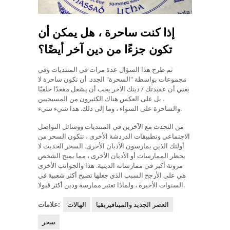
إذا كنت ساحرة ، هل يمكن أن
تكون جزءًا من دين آخر أيضًا؟
تم طرح هذا السؤال عدة مرات في المنتديات وفي
مجموعات بواسطة "السحرة" الجدد. أن تكون ساحرة لا
يعني أن عقيدتك / دينك الآخر يجب أن يشغل مقعدًا خلفيًا
، بل على العكس هناك الكثيرون من المسيحيين
والساحرة على السواء ، وما إلى ذلك. هذا شيء سيء.
من التحدث مع الآخرين في المنتديات ووسائل التواصل
الاجتماعي وتطبيقات الدردشة الأخرى ، تتكون السحر من
أولئك الذين يمارسون الأديان الأخرى. السحر الحديث لا
يحظر الممارسات أو الأديان الأخرى ، مما يمنح الشخص
مرونة أكبر في ممارساته الدينية. هذا والجوانب الأخرى
هي على الأرجح السبب الذي جعلها تصبح أكثر شعبية في
السنوات الأخيرة ، ولماذا تعتبر ممارسة ودين أكثر قبولا.
العصر الجديد والميتافيزيقيا
الهالات
علامات:
سحر