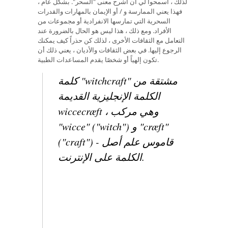
لذلك ، اسمحوا لي أن أشرح معنى "السحر". بشكل عام ،
فهذا يعني الممارسة و / أو الإيمان بالمهارات والقدرات
السحرية التي تمارسها الانفرادية أو مجموعات من
الأفراد. ومع ذلك ، هذا ليس هو الحال بالضرورة عند
التعامل مع الثقافات الأخرى ، لذلك كن حذراً كيف يمكنك
الرجوع إليها. في بعض الثقافات والأديان ، يعني ذلك أن
تكون إلهياً أو شخصًا يقدم المساعدات الطبية.
كلمة "witchcraft" مشتقة من
الكلمة الإنجليزية القديمة
wiccecræft ، وهي مركب
"wicce" ("witch") و "cræft"
قاموس علم أصل
("craft") -
الكلمة على الإنترنت.