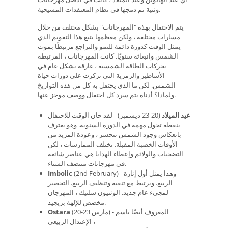
وثنية تم دمجها في نظام المعتقدات المسيحية.
يتم الاحتفال بهذه "المهرجانات" بشكل مختلف من خلال
مسارات مختلفة ، ولكن معظمها يتبع هذا التقويم الذي
يمثل الوقت كدورة دائمة للنمو والتراجع مرتبطًا بموت
الشمس وانبعاثه سنويًا. كانت المهرجانات ، المرتبطة
بحركات الطاقة الشمسية ، غارقة بشكل عام في
الأساطير والرمزية التي تركزت على دورات حياة
الشمس. لكن ما الذي يحتفل به كل من هذه التواريخ
ولماذا؟ أدناه يتم سرد كل احتفال ووصف موجز عنها.
عيد الميلاد
(20-23 ديسمبر) - لقد حان الوقت للاحتفال
بنقطة تحول مهمة في الدورة السنوية. وهو يعترف
بانعكاس وجود الشمس تنحسر ، وعودة المزيد من
الأوقات الخصبة المقبلة. تختلف الممارسات ، لكن
التضحيات والولائم وإعطاء الهدايا هي عناصر شائعة
في مهرجانات منتصف الشتاء.
(2nd February) - وهذا يمثل أول إثارة
Imbolic
الربيع. ويرتبط مع تنقية وتنظيف الربيع. التحضير
لمجيء عام جديد. الوثنيون سلتيك ، المهرجان
مخصص للإلهة بريجيد.
(20-23 مارس) - المعروف أيضًا باسم
Ostara
الإعتدال الربيعي ،