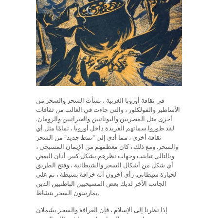
في ثقافة أوروبا الغربية ، نشأت السحر والسحر من
الأساطير والفولكلور ، والتي جاءت في الغالب من ثقافات
أخرى مثل المصريين واليونانيين والعبرانيين والرومان.
لقد طوروا سماتهم الفريدة داخل أوروبا ، تمامًا مثل أي
ثقافة أخرى ، مما أدى إلى "نمط جديد" من السحر
والسحر. ومع ذلك ، كان معظمهم من الإيمان المسيحي ،
وبالتالي تباينت وجهات نظرهم بشكل كبير. أدان البعض
أي شكل من أشكال السحر والشيطانية ، وفتح الطريق
لحيازة شيطاني. رأى آخرون أنه خرافة بسيطة ، ثم على
الجانب الآخر لديك بعض المسيحيين الباطنيين الذين
يمارسون السحر بنشاط.
إذا نظرنا إلى الإسلام ، فإن العرافة والسحر يشملان