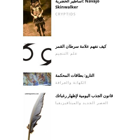
أساطير الحضرية: Navajo
Skinwalker
CRYPTIDS
كيف نفهم علامة سرطان القمر
علم التنجيم
التارو: بطاقات المحكمة
الكهانة والعرافة
قانون الجذب اليومية لإظهار رغباتك
العصر الجديد والميتافيزيقيا