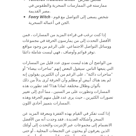
ممارسته في الممارسات السحرية والطقوس في
مصر القديمة.
- شخص يسعى إلى التواصل مع قوم
Faery Witch
الجن في أعماله السحرية.
إذا كنت ترغب في قراءة المزيد من المسارات ، فمن
الأفضل التحدث إلى من يمارسون الحرفة في مجموعات
ووسائل التواصل الاجتماعي. على الرغم من وجود مواقع
توفر قوائم وأوصاف ، فهي ليست شاملة دائمًا.
من الواضح أن هذه ليست سوى عدد قليل من المسارات
التي يتبعها الناس. سيقول البعض إنهم "ساحرات بيضاء" أو
"ساحرات داكنة" ، على الرغم من أن الكثيرين يقولون إنه
لم يعد هناك أبيض أو مظلم وأن الحرفة تُرى بدلاً من ذلك
بألوان وظلال مختلفة. لماذا هذا؟ لقد تطورت هذه
المسارات وتطورت على مر السنين ، مما أدى إلى تغيير
تصورات الكثيرين ، حيث يرى عدد قليل منهم الحرفة وهذه
المسارات بتمييز أحادي اللون.
إذا كنت تفكر في القيام بهذه القفزة ومعرفة المزيد عن
السحر وأشكاله العديدة ، فقد وجدت أنه من الأفضل
الانضمام إلى مجموعات عبر الإنترنت والتحدث إلى أولئك
الذين يعرفون أو يبحثون عن التجمعات المحلية ، أو حتى