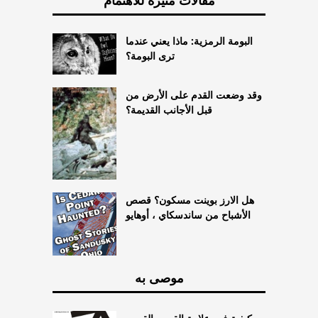
البومة الرمزية: ماذا يعني عندما
ترى البومة؟
وقد وضعت القدم على الأرض من
قبل الأجانب القديمة؟
هل الارز بوينت مسكون؟ قصص
الأشباح من ساندسكاي ، أوهايو
موصى به