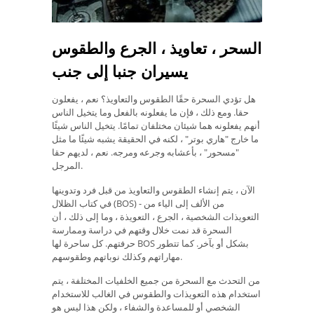
السحر ، تعاويذ ، الجرع والطقوس
يسيران جنبا إلى جنب
هل تؤدي السحرة حقًا الطقوس والتعاويذ؟ نعم ، يفعلون
حقا. ومع ذلك ، فإن ما يفعلونه بالفعل وما يتخيل الناس
أنهم يفعلونه هما شيئان مختلفان تمامًا. يتخيل الناس شيئًا
ما خارج "هاري بوتر" ، لكنه في الحقيقة يشبه شيئًا ما مثل
"مسحور" ، بأعشابه وجرعه ومرجه. نعم ، لديهم حقا
المرجل.
الآن ، يتم إنشاء الطقوس والتعاويذ من قبل فرد وتدوينها
في كتاب الظلال (BOS) - من الألف إلى الياء من
التعويذات الشخصية ، الجرع ، التعويذة ، وما إلى ذلك ، أن
السحرة قد نمت خلال وقتهم في دراسة وممارسة
حرفتهم. كل ساحرة لها BOS بشكل أو بآخر. كما تتطور
مهاراتهم وكذلك نوباتهم وطقوسهم.
من التحدث مع السحرة من جميع الخلفيات المختلفة ، يتم
استخدام هذه التعويذات والطقوس في الغالب للاستخدام
الشخصي أو للمساعدة والشفاء ، ولكن هذا ليس هو