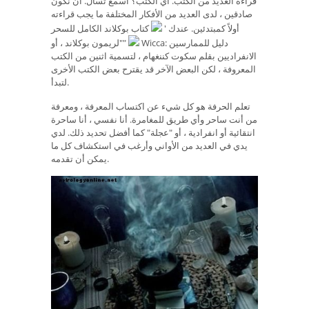
قراءة العديد من الكتب. أي الكتب؟ أسمع تسأل. أن نكون
صادقين ، لدى العديد من الأفكار المختلفة ما يجب قراءته
أولاً كمبتدئين. عندك '
كتاب بوكلاند الكامل للسحر
Wicca: دليل للممارسين
"لريمون بوكلاند ، أو"
الانفراديين بقلم سكوت كننغهام ، لتسمية اثنين من الكتب
المعروفة ، لكن البعض الآخر قد يقترح بعض الكتب الأخرى
لتبدأ.
تعلم الحرفة هو كل شيء عن اكتساب المعرفة ، ومعرفة
من أنت ساحر وأي طريق للمغامرة. أنا نفسي ، أنا ساحرة
انتقائية أو انفرادية ، أو "عجلة" كما أفضل تحديد ذلك. لدي
يدي في العديد من الأواني وأرغب في استكشاف كل ما
يمكن أن تقدمه.