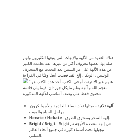
هناك العديد من الآلهة والإلهات التي يتبعها الكثيرون ولهم
صلة بها. بعضها معروف أكثر من غيرها. لقد تعلمت الكثير
عن هذه الآلهة على مر السنين بعد التحدث مع السحرة ،
الوثنيين ، الويكا ، إلخ. لقد قضيت أيضًا وقتًا في القراءة
عنهم عبر الإنترنت أو في الكتب. أحد هذه الكتب هو "
معجم الله و آلهة بقلم مايكل جوردان. فيما يلي قائمة
تحتوي فقط على وصف أساسي للآلهة المذكورة:
آلهة ثلاثية
- يمثلها ثلاث نساء. الخادمة والأم والكرون.
مراحل الحياة والموت.
- إلهة السحر ومفترق الطرق.
Hecate / Hekate
- Brigid هي إلهة متعددة الأوجه تم
Brigid / Brigit
تبجيلها تحت أسماء كثيرة في جميع أنحاء العالم
السلتي.