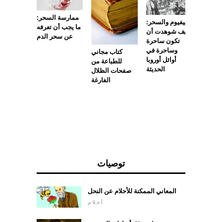
ممارسة السحر:
ماليفيوم والسحر:
ما يجب أن تعرفه
لأعشاب
كيف شوهدت أن
عن سحر الدم
رية عن
تكون ساحرة
لة مميتة)
وساحرة في
كتاب مجاني
أوائل أوروبا
للطباعة من
الحديثة
صفحات الظلال
الفارغة
توصيات
المعاني الممكنة للأحلام عن النحل
أحلام