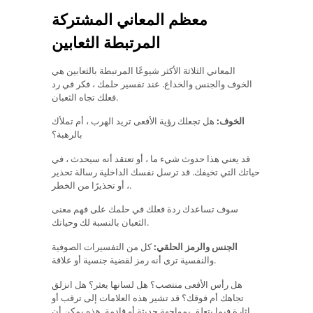
معظم المعاني المشتركة
المرتبطة الثعابين
المعاني الثلاثة الأكثر شيوعًا المرتبطة بالثعابين هي
الخوف والجنس والخداع. عند تفسير حلمك ، فكر في رد
فعلك تجاه الثعبان.
الخوف:
هل تجعلك رؤية الأفعى تريد الهرب ، أم تملأك
بالرهبة؟
قد يعني هذا حدوث شيء ما ، أو تعتقد أنه سيحدث ، في
حياتك التي تخيفك. قد ترسل نفسك الداخلية رسالة تحذير
، أو تحذيرًا من الخطر.
سوف تساعدك ردة فعلك في حلمك على فهم معنى
الثعبان بالنسبة لك وحياتك.
الجنس والرمز الحلقي:
كل من التفسيرات الصوفية
والنفسية ترى أنه رمز لقضية جنسية أو علاقة.
هل رأس الأفعى منتصب؟ هل لسانها يعثر؟ هل انزلق
تجاهك أم فوقك؟ قد تشير هذه العلامات إلى ترقب أو
إثارة فيما يتعلق بمواجهة حديثة أو قادمة. هذه يمكن أن