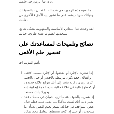
ترى بها الرموز في حلمك.
ما تعنيه هذه الرموز ، في هذه الحالة ثعبان ، بالنسبة لك
وحياتك سوف يعتمد على ما تشير إليه الأجزاء الأخرى من
حلمك.
لقد وجدت هنا المعاني الأساسية والمفهومة بشكل شائع.
استخدمها لفهم ما تعنيه ظروف حياتك.
نصائح وتلميحات لمساعدتك على
تفسير حلم الأفعى
أهم المؤشرات:
إذا شعرت بالإثارة أو الفضول أو الإثارة بسبب الأفعى
وأفعاله ، فقد تكون مرتبطة بالجنس أو حتى بالحب.
كرمز رمزي ، فإنه يشير إلى أنك تتوقع علاقة جديدة ،
أو كخطوة تالية في علاقة حالية. هذه علامة إيجابية. إنه
يخبرك بأنك مستعد.
إذا شعرت بالخوف عندما ترى الثعبان في حلمك ، فقد
يعني ذلك أنك لست متأكدًا مما يجب عليك فعله حيال
بعض المواقف في حياتك. تشعر بعدم اليقين بشأن ما
سيحدث ، أو حتى إذا كنت تستطيع التعامل معه. يمكن