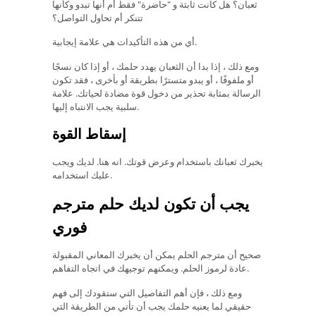
ثعبان؟ هل كانت ثابتة و "حاضرة" فقط أم أنها تبدو وكأنها
تتنكر أم تحاول التواصل؟
أي من هذه التأكيدات هي علامة إيجابية.
ومع ذلك ، إذا بدا أن الثعبان يهدد حلمك ، أو إذا كان نسجًا
أو ملفوفًا ، أو يبدو متسترًا بطريقة أو بأخرى ، فقد تكون
الرسالة بمثابة تحذير من دخول قوة مضادة لحياتك. علامة
سلبية يجب الانتباه إليها.
إسقاط القوة
يخبرك ثعبانك باستخدام وعرض قوتك. انه هنا. لديك ويجب
عليك استخدامه.
يجب أن تكون لديك حلم مترجم
فوري
صحيح أن مترجم الحلم يمكن أن يخبرك المعاني المقبولة
عادة لرموز الحلم. ويمكنهم توجيهك في اتجاه التفاهم.
ومع ذلك ، فإن أهم التفاصيل التي ستقودك إلى فهم
حقيقي لما يعنيه حلمك يجب أن تأتي من الطريقة التي