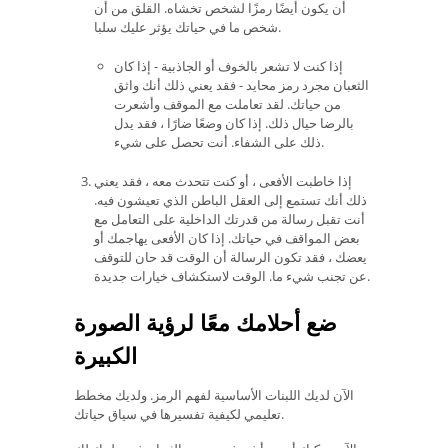
أن يكون أيضًا رمزًا لشخص تخشاه. القلق من أن
شخص ما في حياتك يؤثر عليك سلبا.
إذا كنت لا تشعر بالخوف أو الجاذبية - إذا كان
الثعبان مجرد رمز محايد - فقد يعني ذلك أنك واثق
من حياتك. لقد تعاملت مع الموقف وأشعرت
بالرضا حيال ذلك. إذا كان وضعًا ضارًا ، فقد يدل
ذلك على الشفاء. أنت تحصل على شيء.
إذا خاطبت الأفعى ، أو كنت تتحدث معه ، فقد يعني
ذلك أنك تستمع إلى العقل الباطن الذي تعيشون فيه.
أنت تقبل رسالة من قدرتك الداخلية على التعامل مع
بعض المواقف في حياتك. إذا كان الأفعى يهاجمك أو
يعضك ، فقد تكون الرسالة أن الوقت قد حان للتوقف
عن تجنب شيء ما. الوقت لاستكشاف خيارات جديدة.
ضع أحلامك معًا لرؤية الصورة
الكبيرة
الآن لديك اللبنات الأساسية لفهم الرمز. ولديك مخطط
تعليمي لكيفية تفسيرها في سياق حياتك.