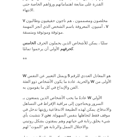
القدرة على متابعة اهتماماتهم ورؤاهم الخاصة حتى
الانتهاء.
مخلصون ومصممون ، هم ناجون حقيقيون وطالبون
V
V
أمنيون. المعروفة باسم الشخص الذي أنجز المهمة ،
موثوقة وموثوقة ومتسقة.
سلبًا ، يمكن للأشخاص الذين يحملون الحرف
الخامس
الأولي أن يرحموا تمامًا.
كحرفهم
**
هو المعادل العددي للرقم
5
ويمثل التعبير عن النفس
W
الأولى من
W
والحرية. عادة ما يكون الأشخاص ذوو الفئة
الفن والإبداع في كل ما يقومون به.
الأولي
W
عادةً ما يحب الأشخاص الذين يتمتعون بـ
السرور ويحتاجون إلى مراقبة الإفراط في التساهل
والاندفاع. يمكن لهذه الطبيعة الاندفاعية رؤيتها تدخل في
موقف فقط لتجاهلها بنفس السهولة.
نحن
لا نتشبث بأي
شيء يخلق رتابة في حياتهم وهم يمقتون بشكل روتيني
والاحتلال الممل والرتابة هو "الموت" لهم.