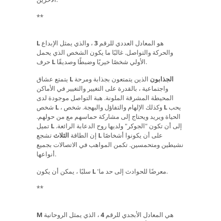
**
هو المعادل العددي للرقم
3
، والذي يمثل الإبداع
L
والحركة والتواصل. غالبًا ما يكون الشخص الذي يحمل
الأولي شخصًا خيريًا وضبطًا وصديقًا.
L
حرف
L الجذابون
الذين يتمتعون بجذابة ومرحة
يتمتع عشاق
واجتماعية ، بالقدرة على التغيير والتغيير في الأماكن
المحيطة المشرقة الملونة.
هبة التواصل موجودة لدى
يحب
L
، وكذلك الإلهام والتفاؤل والبهجة. شخص
L
شخص
الحياة ويريد ويحتاج إلى مشاركة حماسهم مع من حولهم.
إلى أن تكون "الجوكر" ولديها روح الدعابة الرائعة.
L
تميل
على أن يكونوا أشخاصًا
L
تشجع
إن الطاقة
الثلاث
نشيطين ومتحمسين. تكمن المواهب في الاتصالات بجميع
أنواعها.
'معرضًا للحوادث إلى حد ما.
L
سلبًا ، يمكن أن يكون
**
هي المعادل الأبجدي للرقم
4
، الذي يمثل الروحانية
M