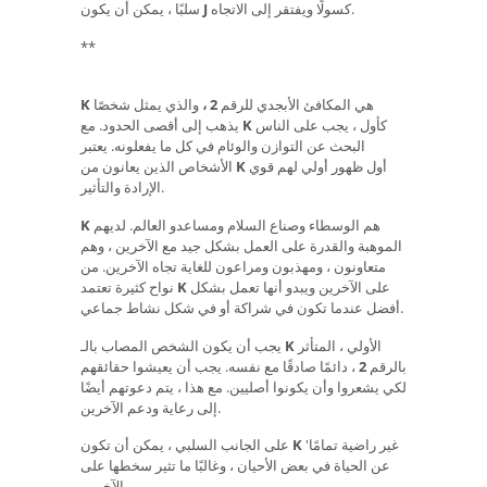
كسولًا ويفتقر إلى الاتجاه.
J
سلبًا ، يمكن أن يكون
**
هي المكافئ الأبجدي للرقم
2 ،
والذي يمثل شخصًا
K
كأول ، يجب على الناس
K
يذهب إلى أقصى الحدود. مع
البحث عن التوازن والوئام في كل ما يفعلونه. يعتبر
أول ظهور أولي لهم قوي
K
الأشخاص الذين يعانون من
الإرادة والتأثير.
هم الوسطاء وصناع السلام ومساعدو العالم. لديهم
K
الموهبة والقدرة على العمل بشكل جيد مع الآخرين ، وهم
متعاونون ، ومهذبون ومراعون للغاية تجاه الآخرين. من
على الآخرين ويبدو أنها تعمل بشكل
K
نواح كثيرة تعتمد
أفضل عندما تكون في شراكة أو في شكل نشاط جماعي.
الأولي ، المتأثر
K
يجب أن يكون الشخص المصاب بالـ
بالرقم
2
، دائمًا صادقًا مع نفسه. يجب أن يعيشوا حقائقهم
لكي يشعروا وأن يكونوا أصليين. مع هذا ، يتم دعوتهم أيضًا
إلى رعاية ودعم الآخرين.
'غير راضية تمامًا
K
على الجانب السلبي ، يمكن أن تكون
عن الحياة في بعض الأحيان ، وغالبًا ما تثير سخطها على
الآخرين.