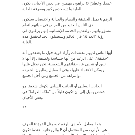
عميقًا وخطيرًا
O
يراهون مهمين. في بعض الأحيان ، يكون
للغاية ولديه حدس كبير ومعرفة داخلية.
الرقم
6
يمثل الحقيقة والنظام والعدالة والاقتصاد. سيكون
لدى الناس العديد من الفرص في حياتهم لتعلم
مسؤولياتهم ، ولتقديم الخدمة للإنسانية. إنهم يرغبون في
رؤية "العدالة" في العالم وسيعملون بجد لتحقيق هذه
الغاية.
أيها
الناس لديهم معتقدات وآراء قوية حول ما يعتقدون أنه
"حقيقة". على الرغم من أنها حساسة ولطيفة ، إلا أنها لا
تلين أو تنحني عن حقائقهم الشخصية.
نحن
نعوّل عليها
ويمكن الاعتماد عليها ، وفي المقابل يطلبون الحقيقة
والنزاهة من الجميع ومن أجل الجميع.
الجانب السلبي أو الجانب السلبي لكونك شخصًا هو
شخص يميل إلى أن تكون قليلاً من "ملكة الدراما" في
بعض الأحيان.
**
هو المعادل الأبجدي للرقم
7
ويمثل القوة
P
الحرف
هي الأولى ، من المحتمل أن
P
والروحانية. عندما تكون