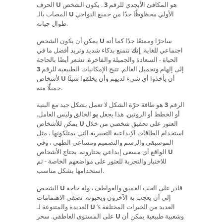
هو المكافئ الأبجدي للرقم
3
. يكون الشخص
U
الحرف
الأولي محظوظًا جدًا من جميع النواحي
U
المصاب بالـ
طوال حياته.
ساحرًا وممتعًا جدًا كما أنه
U
يمكن أن يكون الشخص
اجتماعي للغاية.
إنك
تتمتع بذكاء شديد وتريد أفضل ما في
الحياة - السعادة والجميلة والفاخرة. تشعر أيضًا بالحاجة
إلى إلهام وتجميل العالم. تتيح الإمكانيات الطبيعية للرقم
3
أن يأخذوا أي شيء لديهم وأن يخلقوا شيئًا
U
لأشخاص
جميلًا منه.
الرقم
3
هو طاقة حرّة الشكل لا تعمل بشكل جيد مع البنية
أو الخطط أو الروتين. هذا يجعل
يو
الخالق وليس العامل.
العثور على تحقيق شخصي من خلال
U
يمكن للأشخاص
استخدام الطاقات الإبداعية التعبيرية التي يمتلكونها ، مثل
الموسيقى والرسم والتصميم ومساعي الطهي ، وفي
U
الواقع أي مسعى إبداعي يختارونه. يحتاج الأشخاص
للاختبار والتجربة للعثور على مواضعهم الخاصة - ثم
استخدامها بشكل مناسب.
قادر على الحب العميق والعواطف ، وله حاجة
U
الشخص
إلى أن يعجب به الآخرون ويحبونه. تضفي الاهتمامات
’s العديد من الخبرات المختلفة
U
العديدة والمتنوعة لـ
وشعبية طبيعية يمكن أن
U
على المستوى العاطفي. سحر