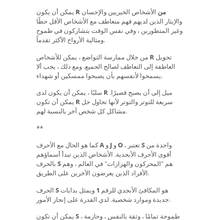
R من
الأشخاص الخيريين والإحسان
يمكن أن يكون
والإيثار الذين لديهم فهم متعاطف مع الأشخاص الأقل حظًا
وغير المتطورين ، وفي نفس الوقت يتشاركون في طموح
ومثالية الأرواح الأكثر تقدماً.
تحويل
R
من خلال ممارسة التواضع ، يمكن للأشخاص
العاطفة إلى التعاطف لصالح الجميع. ومع ذلك ، يجب ألا
يسمحوا لأنفسهم بأن يصبحوا ممسكين أو شهداء.
ميل إلى أن يصبح قصيرًا.
R
سلبًا ، يمكن أن يكون لدى
سريعة للتوتر والتوتر لأنها تحاول حل
R
يمكن أن تكون
مشاكل كل شخص آخر بالنسبة لهم.
**
واحدة من
S
، تعتبر
O
و
J
و
A
كما هو الحال مع الأحرف
أقوى الأحرف الأبجدية. الأشخاص الذين تبدأ أسماؤهم
هم "المحركون والهزازات" في العالم ، وهم
S
بالحرف
الأفراد الذين يعرضون الآخرين على الطريق.
هو المكافئ الأبجدي للرقم
1
ويمثل بدايات
S
الحرف
جديدة وموارد شخصية. لدي القدرة على إنجاز الأمور.
طموحة تمامًا ، وثقة بالنفس ، وحازمة ،
S
يمكن أن تكون