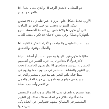
هو المعادل الأبجدي للرقم
5
، والذي يمثل الخيال
N
والحرية والمرح.
الأولي نشط بشكل عام ، جريء ، غير تقليدي ، لا
N
شخص
يمكن التنبؤ به ويجذب من قبل الحواس المادية
على أن تكون
N
تشجع
والانغماس. إن الطاقة
الخمسة
انتهازيًا وعمليًا ، وفي بعض الأحيان قد تكون مقنعة للغاية.
هو الباحث الطبيعي والمباحث والأفراد الفكرية للغاية ،
N
والخيال ، وتنوعا والتحقيق.
غالبًا ما تكون غير تقليدية ولا تتبع الحشد أو أنماط الحياة
الأكثر قبولًا.
لا
يحتاجون إلى حرية التعبير عن أنفسهم
الحبس أو الروتين ويحتاجون
N
بطريقتهم الخاصة. لا يحب
إلى التغيير والنشاط المستمر في حياتهم ، مما يبقيهم في
نمط حياة دائم التغير. هم مدعوون للتغيير والتجارب
الجديدة في حياتهم ويحتاجون إلى حرية الفكر والعمل
والأفكار وأساليب الحياة.
وهذا يسمح له بإيقاف شيء
N
هناك مرونة كبيرة للشخص
ما فجأة والانطلاق في اتجاه مختلف تمامًا. إن التغيير
المستمر في المصالح يبقيهم فضوليين عن الحياة وكل
شيء فيها.