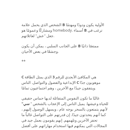
الأولية يكون ودودًا ومهتمًا
B
الشخص الذي يحمل علامة
ترغب في
B
ومشاركًا وعمومًا هو homebody. أسماء
جعل "عش" لعائلاتهم.
ممتصًا ذاتيًا
B
على الجانب السلبي ، يمكن أن يكون
وجشعًا في بعض الأحيان.
**
هي المكافئ الأبجدي للرقم
3
الذي يمثل الطاقة
C
موهوبون جدًا
C
الإبداعية والفضول والتواصل. الناس
ويتفقون جيدًا مع الآخرين ، وهم اجتماعيون تمامًا.
غالبًا ما تكون النفوس المتفائلة لديها حماس حقيقي
للحياة وعيشها. يميل الناس إلى الإعجاب بالشخص "
سي"
لأنهم يتمتعون بالسحر بوجه عام ، ويسهل الوصول إليهم ،
كما أنهم يتحدثون جيدًا. إن قدرتهم على التواصل غالباً ما
تحفز الآخرين وتلهمهم. إنهم يقومون بعمل جيد في
المجالات التي يمكنهم فيها استخدام مهاراتهم على أفضل