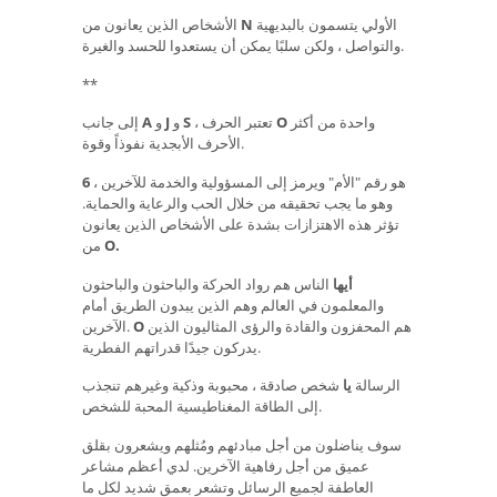
الأولي يتسمون بالبديهية
N
الأشخاص الذين يعانون من
والتواصل ، ولكن سلبًا يمكن أن يستعدوا للحسد والغيرة.
**
واحدة من أكثر
O
، تعتبر الحرف
S
و
J
و
A
إلى جانب
الأحرف الأبجدية نفوذاً وقوة.
هو رقم "الأم" ويرمز إلى المسؤولية والخدمة للآخرين ،
6
وهو ما يجب تحقيقه من خلال الحب والرعاية والحماية.
تؤثر هذه الاهتزازات بشدة على الأشخاص الذين يعانون
O.
من
أيها
الناس هم رواد الحركة والباحثون والباحثون
والمعلمون في العالم وهم الذين يبدون الطريق أمام
هم المحفزون والقادة والرؤى المثاليون الذين
O
الآخرين.
يدركون جيدًا قدراتهم الفطرية.
الرسالة
يا
شخص صادقة ، محبوبة وذكية وغيرهم تنجذب
إلى الطاقة المغناطيسية المحبة للشخص.
سوف يناضلون من أجل مبادئهم ومُثلهم ويشعرون بقلق
عميق من أجل رفاهية الآخرين. لدي أعظم مشاعر
العاطفة لجميع الرسائل وتشعر بعمق شديد لكل ما