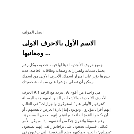
اتصل المؤلف
الاسم الأول بالاحرف الاولى
ومعانيها ...
جميع حروف الأبجدية لدينا لها قيمة عددية ، وكل رقم
يحمل سماته واهتزازاته وصفاته وطاقاته الخاصة. هذه
بدورها تؤثر على اهتزاز اسمك. الأحرف الأولى من اسمك
يمكن أن تعطي مؤشرا على سمات شخصيتك.
هي واحدة من أقوى
A
.
يتردد مع الرقم
1
A
الحرف
الأحرف الأبجدية ، والأشخاص الذين لديهم هذه الرسالة
كحرفهم الأولي هم "المحركون والهزازات" في العالم.
إنهم أفراد مؤثرون ويودون إما إدارة العرض بأنفسهم ، أو
أن يكونوا القوة الدافعة وراءهم. إنهم يحبون السيطرة ،
وهم عمومًا واثقون جدًا من أنفسهم. إذا لم يكن الأمر
كذلك ، فسوف يضعون على برافادو زائف. إنهم يصنعون
"ممثلين" رائعين ويمكنهم وضع الشخصية التي يرغبون في