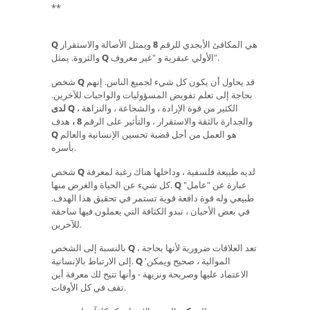
**
هي المكافئ الأبجدي للرقم
8
ويمثل الأصالة والاستقرار
Q
الأولي عبقرية و "غير معروف".
Q
والثروة. يمثل
قد يحاول أن يكون كل شيء لجميع الناس. إنهم
Q
شخص
بحاجة إلى تعلم تفويض المسؤوليات والواجبات للآخرين.
الكثير من قوة الإرادة ، والشجاعة ، والنزاهة ،
لدى Q
والجدارة بالثقة والاستقرار ، والتأثير على الرقم
8 ،
هدف
هو العمل من أجل قضية تحسين الإنسانية والعالم
Q
بأسره.
لديه طبيعة فلسفية ، وداخلها هناك رغبة لمعرفة
Q
شخص
عبارة عن "عامل"
Q
كل شيء عن الحياة والغرض منها.
طبيعي وله قوة دافعة قوية تستمر في تحقيق هذا الهدف.
في بعض الأحيان ، تبدو الكثافة التي يعملون فيها ساحقة
للآخرين.
، تعد العلاقات ضرورية لأنها بحاجة
Q
بالنسبة إلى الشخص
'الموالية ، صحيح ويمكن
Q
إلى الارتباط بالإنسانية.
الاعتماد عليها وصريحة ونزيهة - وأنها تتيح لك معرفة أين
تقف في كل الأوقات.