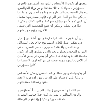
J يودون
أن يكونوا
الأشخاص الذين تبدأ أسماؤهم بالحرف
مسؤولين ، سواء كان ذلك مقدمًا أو من وراء الكواليس.
ياء
مثل السيطرة والسيطرة عموما هم أنفسهم تماما. إذا
لم يكن هذا هو الحال في الواقع ، فإنهم سيخرجون بشكل
أن تكون "ممثلاً" موهوبًا
J
مقنع كما لو كانوا كذلك. يمكن لـ
جدًا في الحياة ، ويمكن أن تضع الشخصية التي تتمنى
للآخرين رؤيتهم وإيمانهم.
إلى أن تكون مبتدئة ذاتية حازمة ولديها أشخاص
J
تميل
ذوو تفكير أصيل للغاية. لديهم نهج خلاق لحل المشاكل
وبدء العمل.
ياء
عادة ضميري ، حسن التصرف ، في
الموعد المحدد ويعملون بجد والذين يميلون إلى أن تكون
مفصلة للغاية ودقيقة. هذا يمكن أن يعني في بعض الأحيان
أن الآخرين لديهم مهمة صعبة في مواكبة لهم ، لا سيما إذا
كانوا مسؤولين.
أن يكونوا طموحين تمامًا وثقة بالنفس
J
يمكن للأشخاص
وعزمًا على الاعتماد على الذات ، مع إرادة قوية لا تحيد
عنها وشجاعة معتقداتهم.
هم القادة والمحفزون
J
أولئك الذين تبدأ أسماؤهم بـ
والرؤى المثاليون الذين يدركون جيدًا قوتهم الفطرية
صادقة ، خيرة و ذكية.
J
وإقناعهم. الرسالة