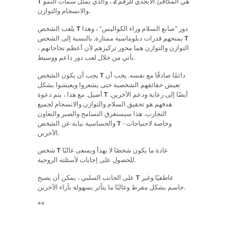
هي المكافئ الأبجدي للرقم
2
، والذي يمثل سمات النمو
T
والانسجام والتوازن.
دور "صانع السلام وراء الكواليس" ، وهذا
T
يلعب الشخص
T
يمنحهم قدرات دبلوماسية ممتازة. بالنسبة إلى الشخص
، التوازن والتوازن هما محور تركيزهم لأن أعظم نجاحاتهم
تأتي من خلال لعب دور داعم ووسيط.
دائمًا صادقًا مع نفسه. يجب أن
T
يجب أن يكون الشخص
تعيش حقائقهم الشخصية حتى يشعروا ويعيشوا بشكل
أيضًا إلى رعاية ودعم الآخرين.
T
أصيل. مع هذا ، يتم دعوة
هدفهم هو تحقيق السلام والتوازن والانسجام لجميع
التجارب. هذا سيستغرق التسامح والصبر والتعاون
- وخاصة لاحتياجات
T
والحساسية نيابة عن الشخص
الآخرين.
عادة ما يكون شخصًا لا يهدأ ويسعى غالبًا
T
شخص
للحصول على إجابات لأسئلته الروحية.
عاطفيًا وغير
T
على الجانب السلبي ، يمكن أن يصبح
حاسم بشكل مفرط وغالبًا ما يتأثر بسهولة بآراء الآخرين.
**