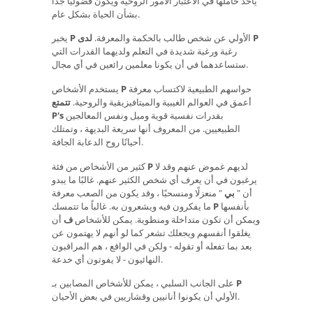
يأخذ حاملها في الاعتبار الأمور الروحية ويكون فضوليًا جدًا
بشأن الحياة بشكل عام.
لدى P
الأولي عن شخص طالب بالحكمة والمعرفة.
P
يخبر
رغبة ورغبة شديدة في التعلم ولديهما القدرات التي
ستساعدهما في أن يكونا معلمين رائعين في أي مجال.
حواسهم الطبيعية لاكتساب معرفة
P
يستخدم الأشخاص
أعمق في العوالم الغيبية والميتافيزيقية والروحية.
تتمتع
بقدرات نفسية قوية وميل ونفس المعالجين
P's
الطبيعيين. من المعروف أنها سريعة البديهة ، وتمتلك
أحيانًا روح الدعابة الجافة.
لديهم غموض عنهم وقد لا
P
كثير من الأشخاص من فئة
يرغبون في أن يعرف أي شخص الكثير عنهم. غالبًا ما يبدو
أن "
بي
" منعزلًا ومنسحبًا ، وقد يكون من الصعب معرفة
بأنفسها
P
ما يفكرون فيه ويشعرون به. غالباً ما تتمسك
ويمكن أن تكون متداخلة ومنطوية. يمكن للأشخاص
ف
أن
يغلقوا أنفسهم ويجعلك تشعر كما لو أنهم لا يهتمون عن
بعد بما تفعله أو تقوله - ولكن في الواقع ، هم المراقبون
النهائيون - لا يفوتون أي خدعة.
P
على الجانب السلبي ، يمكن للأشخاص المصابين بـ
الأولي أن يكونوا أنانيين وقشاريين في بعض الأحيان.