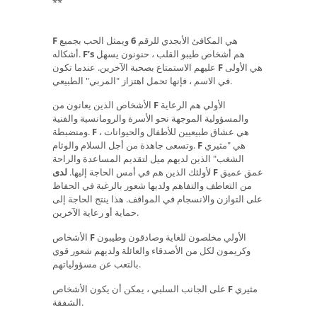
**
هي المكافئ الأبجدي للرقم
6
ويمثل الحب بجميع
F
هم أشخاص طيبو القلب ، حنونون يسهل
F’s
أشكاله.
هي الأولى
F
عليهم الاستمتاع بصحبة الآخرين. عندما تكون
في الاسم ، فإنها تحمل اهتزاز "المربي" الطبيعي.
الأولي هم الرعاية
F
الأشخاص الذين يعانون من
والمسؤولية الموجهة نحو الأسرة والرومانسية والفنية
هي عشاق طبيعيين للأطفال والحيوانات ،
F
ومنضبطة.
هي "مثيري
F
وتسعى جاهدة من أجل السلام والوئام.
الشغب" الذين لديهم ميل لتقديم المساعدة والراحة
عمق عميق
لدى F
لأولئك الذين هم في أمس الحاجة إليها.
من التعاطف والتفاهم ولديها شعور بالرغبة في الحفاظ
على التوازن والانسجام في المواقف. هذا ينتج الحاجة إلى
حماية أو رعاية الآخرين.
الأولي مخلصون للغاية وصادقون وطيبون
F
الأشخاص
وكريمون لكل من الأصدقاء والعائلة ولديهم شعور قوي
بالتعب عن مسؤولياتهم.
مثيري
F
على الجانب السلبي ، يمكن أن يكون الأشخاص
الشفقة.