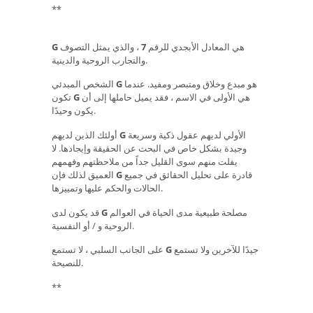
**
هي المعادل الأبجدي للرقم
7
، والذي يمثل التصوف
G
والتجارب الروحية والدينية.
هو مبدع وخلاق ومتبصر ومفيد. عندما
G
الشخص المبدئي
هي الأولى في الاسم ، فقد يميل حاملها إلى أن
G
تكون
يكون وحيدًا.
الأولي لديهم عقول ذكية وسريعة
G
أولئك الذين لديهم
وجيدة بشكل خاص في البحث عن الحقيقة وإيجادها. لا
يفلت منهم سوى القليل جداً من ملاحظتهم وفهمهم
قادرة على تحليل الحقائق في جميع
G
العميق لذلك فإن
الحالات والحكم عليها وتمييزها.
مصلحة طبيعية مدى الحياة في العوالم
G
قد يكون لدى
الروحية و / أو النفسية.
جيدًا للآخرين ولا تستمع
G
على الجانب السلبي ، لا تستمع
للنصيحة.
**