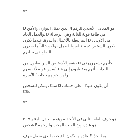
**
هو المعادل الأبجدي للرقم
4
الذي يمثل التوازن والأمن
D
هي طاقة قوية للغاية وهي الرسالة
D
والعمل الجاد.
هي الأولى ،
D
المرتبطة بالأعمال والثروة. عندما تكون
يكون الشخص عرضة لفرط العمل ، ولكن غالباً ما يجدون
النجاح في حياتهم.
كأنهم يشعرون في
D
يشعر الأشخاص الذين يعانون من
البداية بأنهم مضطرون إلى بناء أسس قوية لأنفسهم
ولمن حولهم ، خاصةً الأسرة.
أن يكون عنيدًا ، على حساب
D
سلبًا ، يمكن للشخص
غالبًا.
**
هو حرف العلة الثاني في الأبجدية وهو ما يعادل الرقم
5
.
E
هو عادة روح القلب المحب والرحمة.
E
شخص
مرنًا جدًا
E
عادة ما يكون الشخص الذي يحمل حرف