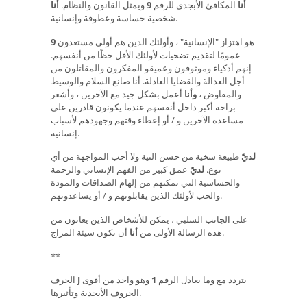
أنا
المكافئ الأبجدي للرقم
9
ويمثل القانون والنظام.
أنا
شخصية حساسة وعطوفة وإنسانية.
هو اهتزاز "الإنسانية" ، وأولئك الذين هم أولي مستعدون
9
عمومًا لتقديم تضحيات لأولئك الأقل حظًا من أنفسهم.
إنهم أذكياء وموثوقون وعميقو المفكرون والمقاتلون من
أجل العدالة والقضايا العادلة. أنا صانع السلام والوسيط
والمفاوض ،
وأنا
أعمل بشكل جيد مع الآخرين ، وأشعر
براحة أكبر داخل أنفسهم عندما يكونون قادرين على
مساعدة الآخرين و / أو إعطاء وقتهم وجهودهم لأسباب
إنسانية.
لديّ
طبيعة سخية من حسن النية ولا أحب المواجهة من أي
نوع.
لديّ
عمق كبير من الفهم الإنساني والرحمة
والحساسية التي تمكنهم من إلهام الصداقات والمودة
والحب لأولئك الذين يقابلونهم و / أو يساعدونهم.
على الجانب السلبي ، يمكن للأشخاص الذين يعانون من
أن تكون سيئة المزاج.
هذه الرسالة الأولى من
أنا
**
يتردد مع وما يعادل الرقم
1
وهو واحد من أقوى
J
الحرف
الحروف الأبجدية وتأثيرها.