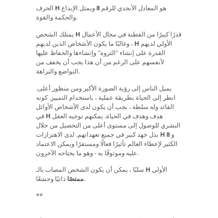
هو المعادل الأبجدي للرقم
8
ويمثل الإبداع
H
الحرف
والحكمة والقوة.
قدرًا كبيرًا من الفطنة في مجال الأعمال
H
يمتلك الشخص
الأولي لديهم
H
، وغالبًا ما يكون الأشخاص الذين لديهم
القدرة على إنشاء "الثروة" وإنشاءها والحفاظ عليها
لأنفسهم على الرغم من أن هذا يجب أن يخفف من
التواضع والنزاهة.
يميل الناس إلى رؤية الصورة الأكبر ومن منظور أعلى.
انظر إلى الحياة بطريقة عملية ، باستخدام التمييز. كونه
القائد وله سلطة ، يجب أن يكون لدى الأشخاص الأوائل
هدف وهدف في الحياة. يمكنهم توجيه العقل
H
في
البشري للوصول إلى مستوى أعلى من التحصيل من خلال
و
8
H
بذل جهد كبير في جميع تعهداتهم. لدى الاهتزازات
الكثير لإعطاء العالم تأثيرًا فعالًا ومستقرًا ويمكن الاعتماد
عليه وموثوقًا به - وهو ما يحتاجه الآخرون.
الأولي
H
سلبًا ، يمكن أن يكون الشخص المصاب بالـ
ذاتيًا وجشعًا.
ممتصًا
**