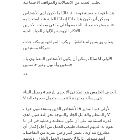
تجلب العديد من الاتصالات والمواقف الاجتماعية.
هدايا قوية ونفسية قوية ،
U
غالبًا ما يكون لدى الأشخاص
ويمكن أن يكون هذا جانبًا إيجابيًا للغاية عند استخدامه
قناة مفتوحة مع
U
للخدمة وأعلى ما في مصلحة الآخرين.
الأفكار الروحية والإلهام للحياة الحية.
يصاب
يو
بسهولة عاطفيًا ، ويكره المواجهة ويمكنه جذب
شركاء مستبدين.
الأولي
U
سلبًا ، يمكن أن يكون الأشخاص المصابون بالـ
جشعين وأنانيين وغير حاسمين.
**
ويمثل البناء.
الحرف
الخامس
هو المكافئ الأبجدي للرقم
4
هي رسالة مجتهدة لا تتعب ، وتعمل بجد وفعالية.
V
الأولي هم: المدير
V
الأشخاص الذين يستخدمون حرف
لدى V
والمنظم والعامل الجاد والموجه نحو التفاصيل.
قدرة استثنائية على أن تكون منظمة وعملية في كل ما
تقوم به. لديهم استعداد طبيعي للعمل من أجل إكمال أي
مشروع يبدأونه ، بصبر كبير وعين لمزيد من التفاصيل.
إنهم مبتدئين ذاتيًا لا يخشون العمل الشاق ، ولديهم