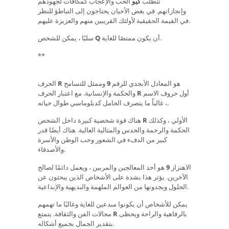
تتطلب
كيو
الحب والإعجاب كمكافآت لجهودهم
وإنجازاتهم. في بعض الأحيان يحتاجون إلى التباطؤ للنظر
في القيمة الحقيقية لأولئك القريبين منهم والعزيزة عليهم.
أن يكون ممتصًا للغاية.
Q
سلبًا ، يمكن للشخص
**
هو المعادل الأبجدي للرقم
9
وممثل للتسامح
R
الحرف
أول حروف الاسم
R
والحكمة والإنسانية. مع اعتبار الحرف
، غالباً ما يتصرف الحامل كدبلوماسي طوال حياته.
الأولي ، وكذلك
R
هناك قوة شخصية كبيرة داخل الشخص
الحكمة والرحمة والحدس والمثالية العالية. هناك أيضًا قدر
كبير من الدفء في الشعور وحب الوطن والأسرة
والأصدقاء.
الاهتزاز
9
هو أحد المعالجين والمربين ، ويعمل دائمًا لصالح
الآخرين. يؤثر هذا بشدة على الأشخاص الذين يبحثون عن
الحلول ويجدونها من العوالم الملهمة والبديهية والإبداعية.
يمكن للأشخاص أن يكونوا مبدعين للغاية وغالبًا ما تهمهم
بالرفاهية والراحة ويحظى
R
مجالات الفن والثقافة. يتمتع
بتقدير الجمال بجميع أشكاله.