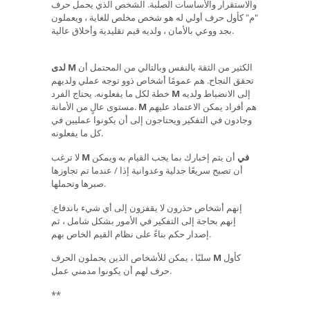
والاستقرار والأساسات الصلبة. الشخص الذي يحمل حرف
"م" كأول حرف أولي له هو شخص مخلص للغاية ، ويعملون
بجد ووعي بالأمان ، ولديه قيم تقليدية وأخلاق عالية.
الكثير من الثقة بالنفس وبالتالي من المحتمل أن
لدى M
تحقق النجاح. هم عمومًا أشخاص ذوو توجه عملي ولديهم
إلى الانضباط ولديه
M
خطة لكل ما يفعلونه. يحتاج الفرد
هم أفراد يمكن الاعتماد عليهم
M
مستوى عالٍ من الأمانة.
وجادون في التفكير ويحتاجون إلى أن يكونوا عمليين في
كل ما يفعلونه.
M في
أن يتم إخبارك بما يجب القيام به ويمكن
لا ترغب
أن تصبح سريعًا جدلية وعدوانية إذا / عندما تم تجاوزها
صبرها وتحملها.
إنهم أشخاص حذرون لا يقفزون إلى أي شيء باندفاع.
إنهم بحاجة إلى التفكير في الأمور بشكل شامل ، ثم
إصدار حكم بناءً على نظام القيم الخاص بهم.
كأول
M
سلبًا ، يمكن للأشخاص الذين يحملون الحرف
حرف لهم أن يكونوا مدمني عمل.
**