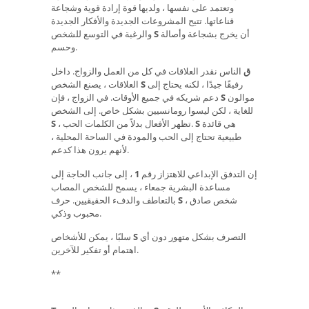
وتعتمد على نفسها ، ولديها قوة إرادة قوية وشجاعة
قناعاتها. تتيح المشروعات الجديدة والأفكار الجديدة
أن يخرج بشجاعة وأصالة
S
والرغبة في التوسع للشخص
وحسم.
ق
الناس نقدر العلاقات في كل من العمل والزواج. داخل
رفيقًا جيدًا ، لكنه يحتاج إلى
S
العلاقات ، يصنع الشخص
موالون
S
دعم شريكه في جميع الأوقات. في الزواج ، فإن
للغاية ، لكن ليسوا رومانسيين بشكل خاص. إلى الشخص
هي قائدة
S
، تظهر الأفعال بدلاً من الكلمات الحب.
S
طبيعية تحتاج إلى الحب والمودة في الساحة المحلية ،
لأنهم يرون هذا كدعم.
إن التدفق الإبداعي للاهتزاز رقم
1
، إلى جانب الحاجة إلى
مساعدة البشرية جمعاء ، يسمح للشخص المصاب
شخص صادق ،
S
بالتعاطف والدفء الحقيقيين. حرف
محبوب وذكي.
التصرف بشكل متهور دون أي
S
سلبًا ، يمكن للأشخاص
اهتمام أو تفكير للآخرين.
**