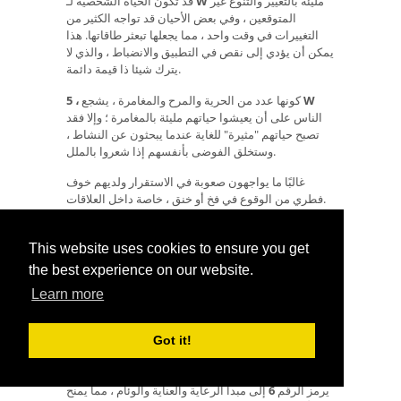
مليئة بالتغيير والتنوع غير
W
قد تكون الحياة الشخصية لـ
المتوقعين ، وفي بعض الأحيان قد تواجه الكثير من
التغييرات في وقت واحد ، مما يجعلها تبعثر طاقاتها. هذا
يمكن أن يؤدي إلى نقص في التطبيق والانضباط ، والذي لا
يترك شيئا ذا قيمة دائمة.
W
كونها عدد من الحرية والمرح والمغامرة ، يشجع
5 ،
الناس على أن يعيشوا حياتهم مليئة بالمغامرة ؛ وإلا فقد
تصبح حياتهم "مثيرة" للغاية عندما يبحثون عن النشاط ،
وستخلق الفوضى بأنفسهم إذا شعروا بالملل.
غالبًا ما يواجهون صعوبة في الاستقرار ولديهم خوف
فطري من الوقوع في فخ أو خنق ، خاصة داخل العلاقات.
أن يكونوا
W
بشكل سلبي ، يمكن للأشخاص المصابين بـ
جشعين ويتحملون الكثير من المخاطر غير الضرورية.
This website uses cookies to ensure you get
the best experience on our website.
**
Learn more
هو المكافئ الأبجدي للرقم
6
، والذي يمثل
X
الحرف
Got it!
نكران الذات والحب والجنس. عادة ما يكون الأشخاص
أوليًا محبين جدًا ومثيرين وحسيين.
X
الذين لديهم الحرف
يرمز الرقم
6
إلى مبدأ الرعاية والعناية والوئام ، مما يمنح