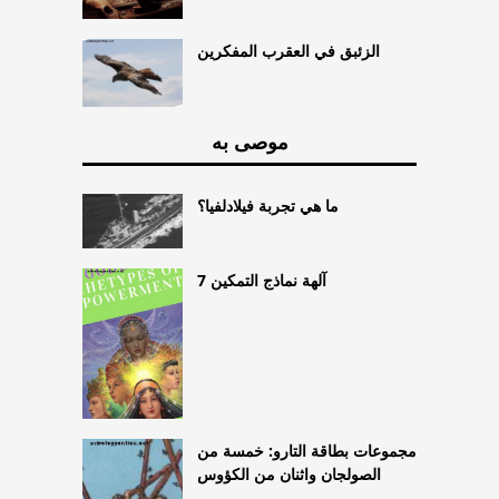
الزئبق في العقرب المفكرين
موصى به
ما هي تجربة فيلادلفيا؟
7 آلهة نماذج التمكين
مجموعات بطاقة التارو: خمسة من
الصولجان واثنان من الكؤوس