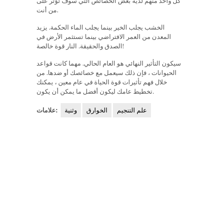
كل واحد منهم لديه بعض الخصائص التي سوف تؤثر على
من أنت.
الخشب يجلب الخير بينما يجلب الماء الحكمة. يزيد
المعدن من العمر الافتراضي بينما تستثمر الأرض في
الصدق والحقيقة. النار قوة خالصة!
سيكون التأثير النهائي هو العام الحالي. مهما كانت قواعد
الحيوانات ، فإن ذلك سيعمل مع خصائصك أو ضدها. من
خلال فهم تأثيرات قوة الحياة في عام معين ، يمكنك
تخطيط عامك ليكون أفضل ما يمكن أن يكون.
علم التنجيم
الخوارق
وثنية
علامات: