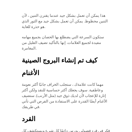
هذا يمكن أن تعمل بشكل جيد عندما يقترن التنين ، لأن
التنين محظوظ. يمكن أن تعمل بشكل جيد مع الثور الذي
هو حذرة للغاية.
ستكون السرعة التي يضطلع بها الحصان بجميع مهامه
مفيدة لجميع العلامات. إنها بالتأكيد تضيف القليل من
المغامرة.
كيف تم إنشاء البروج الصينية
الأغنام
مهما كانت علامةك ، ستجلب الخراف جانبًا أكثر نعومة
وعاطفية. سوف يجعلك أكثر حساسية للنقد ولكن أكثر
إثارة للإعجاب لأن لديك ذوق جيد (مثل الأرنب). ستضيف
الأغنام أيضًا القدرة على الاستفادة من الفرص التي تأتي
في طريقك.
القرد
فكر في قرد فضولي يدرس دائمًا كل شيء ويستكشف كل