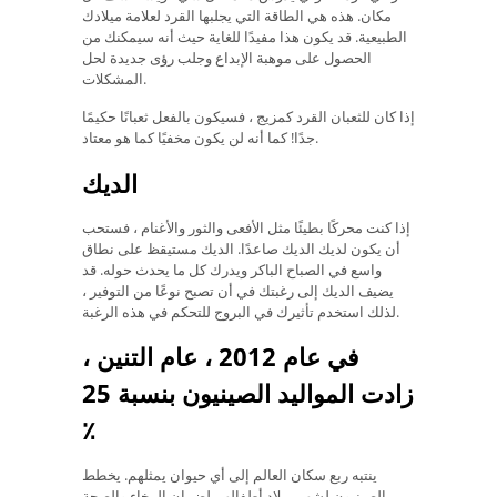
مكان. هذه هي الطاقة التي يجلبها القرد لعلامة ميلادك
الطبيعية. قد يكون هذا مفيدًا للغاية حيث أنه سيمكنك من
الحصول على موهبة الإبداع وجلب رؤى جديدة لحل
المشكلات.
إذا كان للثعبان القرد كمزيج ، فسيكون بالفعل ثعبانًا حكيمًا
جدًا! كما أنه لن يكون مخفيًا كما هو معتاد.
الديك
إذا كنت محركًا بطيئًا مثل الأفعى والثور والأغنام ، فستحب
أن يكون لديك الديك صاعدًا. الديك مستيقظ على نطاق
واسع في الصباح الباكر ويدرك كل ما يحدث حوله. قد
يضيف الديك إلى رغبتك في أن تصبح نوعًا من التوفير ،
لذلك استخدم تأثيرك في البروج للتحكم في هذه الرغبة.
في عام 2012 ، عام التنين ،
زادت المواليد الصينيون بنسبة 25
٪
ينتبه ربع سكان العالم إلى أي حيوان يمثلهم. يخطط
الصينيون لشهر ميلاد أطفالهم لضمان الرخاء والصحة