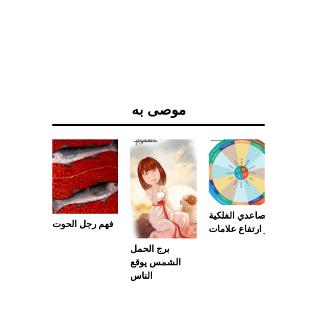
موصى به
 العذراء
 برجك
تصاعدي الفلكية
فهم رجل الحوت
وني وينر
أو ارتفاع علامات
برج الحمل
الشمس يوقع
الناس