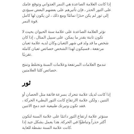
إذا كانت العلامة الصاعدة هي النمر العدواني وتوقع عامك
على الثور الحذر ، فإن تأثيرهم على بعضهم البعض سيؤدي
إلى ثور لم يكن حذرًا تمامًا! ومع ذلك ، لن يكون لها كامل
قوة النمر.
تؤثر العلامة الصاعدة على علامة سنة الحيوان بحيث لا
تكون ثابتة بقدر ما يمكن. على سبيل المثال ، إذا كان
شخص ما قد ولد في شهر الثعبان وكان لديه علامة ثعبان
مرتفعة ، فسيكون لهذا الشخص خصائص ثعبان كاملة
تقريبًا.
تندمج العلامات المرتفعة وعلامات السنة وتختلط وتنتج
خصائص كلتا العلامتين.
ثور
إذا كانت لديك علامة تتحرك بسرعة فائقة مثل الحصان أو
التنين ، ولكن علامة الارتفاع كانت الثور البطيء الحركة ،
فقد تكون وتيرتك طبيعية عند دمج الاثنين.
ستؤثر علامة ارتفاع الثور دائمًا على علامة السنة لتكون
أكثر حذراً وتباطؤًا في الحركة. هذا يعمل بشكل جيد إذا
كانت علامة السنة نشطة للغاية.