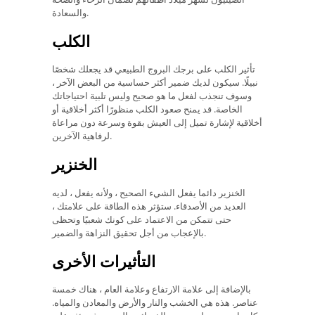
والسعادة.
الكلب
تأثير الكلب على برجك البروج الطبيعي قد يجعلك شخصًا
نبيلًا. سيكون لديك ضمير أكثر حساسية من البعض الآخر ،
وسوف تنجذب لفعل ما هو صحيح وليس تلبية احتياجاتك
الخاصة. قد يمنح صعود الكلب منظورًا أكثر أخلاقية أو
أخلاقية لإشارة تميل إلى العيش بقوة وسرعة دون مراعاة
لرفاهية الآخرين.
الخنزير
الخنزير دائما يفعل الشيء الصحيح ، ولأنه يفعل ، لديه
العديد من الأصدقاء. ستؤثر هذه الطاقة على علامتك ،
حتى تتمكن من الاعتماد على كونك شعبيًا وتحظى
بالإعجاب من أجل تحقيق النزاهة والضمير.
التأثيرات الأخرى
بالإضافة إلى علامة الارتفاع وعلامة العام ، هناك خمسة
عناصر. هذه هي الخشب والنار والأرض والمعادن والمياه.