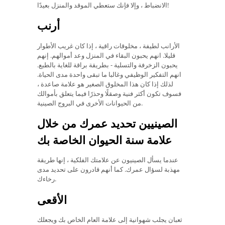
الانضباط ، وإلا فإنك ستعطي الموقد والمنزل بعيدًا!
أرنب
الأرانب لطيفة ، مخلوقات راقية ، إذا كان غريب الأطوار
قليلا. انهم يحبون البقاء في المنزل وعد أموالهم. إنهم
يحبون الزخرفة والتسلية - بطريقة براقة للغاية بالطبع.
انهم التفكير الوظيفي وغالبا ما تبقى واحدة مدى الحياة.
لذلك إذا كان هذا المخلوق الصغير هو علامة صاعدة ،
فسوف تكون أكثر فنية وصقلًا وحذرًا فيما يتعلق بأموالك
من الحيوانات الأخرى في البروج الصينية.
الصينيين تحديد عمرك من خلال
علامة سنة الحيوان الخاصة بك
عندما يسأل الصينيون عن علامتك الفلكية ، إنها طريقة
مهذبة لسؤال عمرك. كما أنهم قادرون على تحديد مدى
رخاءك.
الأقعى
ثعبان يجلب شهوانية إلى علامة العام الخاص بك ويجعلك