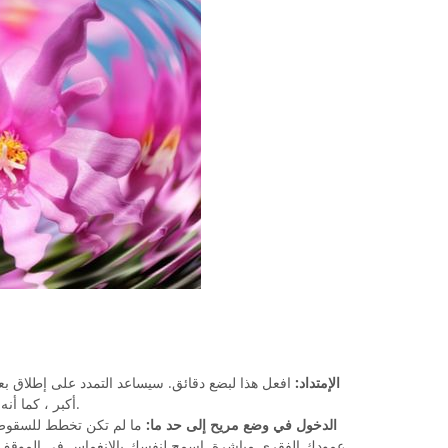
الإمتداد:
افعل هذا لبضع دقائق. سيساعد التمدد على إطلاق بع
أكبر ، كما أنه يعدك للوقت الذي تقضي فيه وأنت جالسًا.
الدخول في وضع مريح إلى حد ما:
ما لم تكن تخطط للسقوط
عمودك الفقري مباشرة. اسمح لنفسك بالانغماس في الموقف 