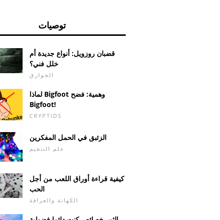
توصيات
قضبان روزويل: أنواع جديدة أم
خلل فني؟
الخوارق
لماذا Bigfoot وهمية: فضح
Bigfoot!
CRYPTIDS
الزئبق في الحمل المفكرين
علم التنجيم
كيفية قراءة أوراق اللعب من أجل
الحب
الكهانة والعرافة
الثور خصائص كنت دائما فضولية