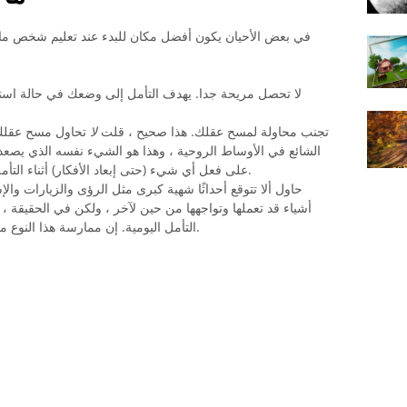
في بعض الأحيان يكون أفضل مكان للبدء عند تعليم شخص ما شي
لا تحصل مريحة جدا. يهدف التأمل إلى وضعك في حالة استر
تجنب محاولة لمسح عقلك. هذا صحيح ، قلت
لا
تحاول مسح عقلك.
الشائع في الأوساط الروحية ، وهذا هو الشيء نفسه الذي يصعد
على فعل أي شيء (حتى إبعاد الأفكار) أثناء التأمل هو نقيض ما يفترض أن يكون التأمل فيه.
حاول ألا تتوقع أحداثًا شهية كبرى مثل الرؤى والزيارات والإس
أشياء قد تعملها وتواجهها من حين لآخر ، ولكن في الحقيقة 
التأمل اليومية. إن ممارسة هذا النوع من الضغط على نفسك سوف يعيق جهودك.