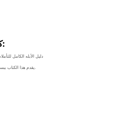
كتاب التأمل الموصى به:
دليل الأبله الكامل للتأم
يقدم هذا الكتاب ببساطة تعليمات لمساعدتك على البدء في التأمل.