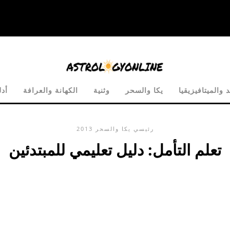
 والميتافيزيقيا
يكا والسحر
وثنية
الكهانة والعرافة
أدل
رئيسي
يكا والسحر
2013
تعلم التأمل: دليل تعليمي للمبتدئين