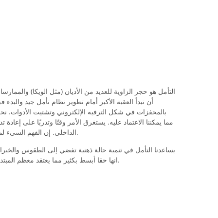
التأمل هو حجر الزاوية للعديد من الأديان (مثل الويكا) والممارس
أن تبدأ العقبة الأكبر أمام تطوير نظام تأمل جيد والبدء ف
بالمحفزات في شكل الترفيه الإلكتروني وتشتيت الأدوات. نح
مما يمكننا الاعتماد عليه. يستغرق الأمر وقتًا وتدربًا على إعا
الداخلي. إن الفهم السيء لماهية التأمل يزيد من تعقيد محاولات ممارسته.
يساعدنا التأمل في تنمية حالة ذهنية تفضي إلى الطقوس والخبرا
انها حقا أبسط بكثير مما يعتقد معظم المبتدئين. فيما يلي دليل موجز لمساعدتك في البدء.