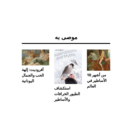
موصى به
أفروديت: إلهة
10 من أشهر
الحب والجمال
الأساطير في
اليونانية
نة الملك
العالم
استكشاف
لنورسي
الطيور الخرافات
لساحرة
والأساطير