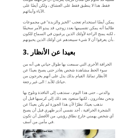
فقط. هذا لا ينطبق فقط على العشاق ، ولكن أيضًا على
الآباء وأبنائهم.
يمكن أيضًا استخدام تعجب "الخبز والزبدة" في مجموعات
طالما أنه يمكن تقسيمها بعدد زوجي. قد يبدو الأمر سخيفًا
، لكنه يمنح الراحة لأولئك الذين يرغبون في السماح للكون
بأن يعرفوا أن لا شيء سيبعدهم عن أولئك الذين يحبونهم.
3. بعيدا عن الأنظار
الخرافة الأخرى التي سمعت بها طوال حياتي هي أنه من
سوء الحظ مشاهدة شخص يغادر حتى يصبح بعيدًا عن
الأنظار تمامًا. القيام بذلك يدل على أنهم يخرجون من
حياتك للأبد ؛ الى غير رجعة.
والدتي ، حتى هذا اليوم ، ستذهب إلى النافذة وتلوح بها
ونحن مغادرون ، لكنها ستعود بعد ذلك إلى كرسيها قبل أن
نذهب بعيدًا. نظرًا لأن هذا الجوزة لم يكن بعيدًا عن
الشجرة الخرافية ، أجد نفسي أدير ظهري قبل أن يصبح
أي شخص يهمني خارج نطاق رؤيتي. من الأفضل أن تكون
في مأمن من آسف.