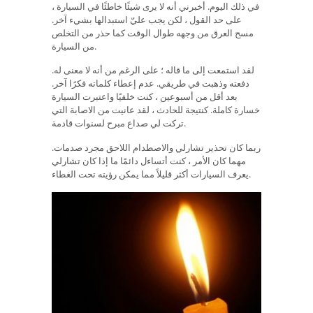
في ذلك اليوم. أخبرني أنه لا يرى شيئًا خاطئًا في السيارة ،
على حد القول ، لكن يجب عليّ استبدالها بشيء آخر.
مسح العرق من وجهه طوال الوقت كما حذر من التخلص
من السيارة.
لقد استمعت إلى ما قاله ؛ على الرغم من أنه لا معنى له.
دفعته وذهبت في طريقي. عدم إعطاء كلماته فكرًا آخر.
بعد أقل من أسبوعين ، كنت خلفيًا واعتبرت السيارة
خسارة كاملة. كنتيجة للحادث ، لقد عانيت من الاصابة التي
تركت لي صداع مبرح لسنوات قادمة.
ربما كان تحذير تشارلي والاصطدام اللاحق مجرد صدمات.
مهما كان الأمر ، كنت أتساءل دائمًا ما إذا كان تشارلي
يعرف السيارات أكثر قليلاً مما يمكن رؤيته تحت الغطاء.