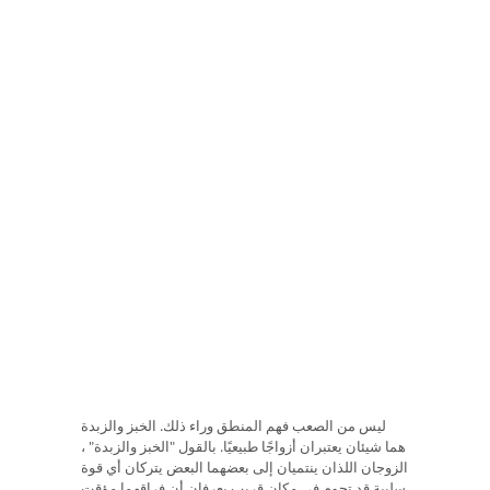
ليس من الصعب فهم المنطق وراء ذلك. الخبز والزبدة
هما شيئان يعتبران أزواجًا طبيعيًا. بالقول "الخبز والزبدة" ،
الزوجان اللذان ينتميان إلى بعضهما البعض يتركان أي قوة
سلبية قد تحوم في مكان قريب يعرفان أن فراقهما مؤقت