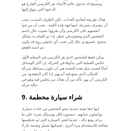
ويسمح له بدخول عالم الأحياء. هز الكرسي الفارغ هو
الدعوة التي يتوق إليها.
هناك طريقة لتفادي العذاب ، لكن الطرف المذنب يجب
أن يتصرف بسرعة. لمواجهة هذه اللعنة ، يجب أن يزرعوا
أنفسهم على الكرسي وأن يقرؤوا بصوت عالٍ باسم
الشخص الذي وضعوه في خطر. إذا تم القيام به بشكل
صحيح ، فسيؤدي ذلك إلى تجنب أي جامعي روح قد يكون
تم استدعاؤهم.
يمكن فقط للشخص الذي هز الكرسي في المقام الأول
عكس العملية التي بدأوها في الحركة. إن أكثر الوسائل
أمانًا لتجنب مثل هذه المحنة هي أن تكون ببساطة مدركة
للمكان الذي يضع فيه أيديهم. إذا كان المقصود من
الكرسي أن يهز. تأكد من أن هناك من يجلس فيه وهو في
حالة حركة.
9. شراء سيارة محطمة
إنها حقا نعمة عندما ينجو الشخص من حادث سيارة.
يواصلون حياتهم ، ممتنون لكل يوم وكل شيء على ما
يرام. ومع ذلك ، عندما تُعتبر السيارة التي تم تحطيمها
صالحة للاستخدام مرة أخرى ، فيمكنها تحمل وصمة عار لا
يمكن محوها بسهولة.