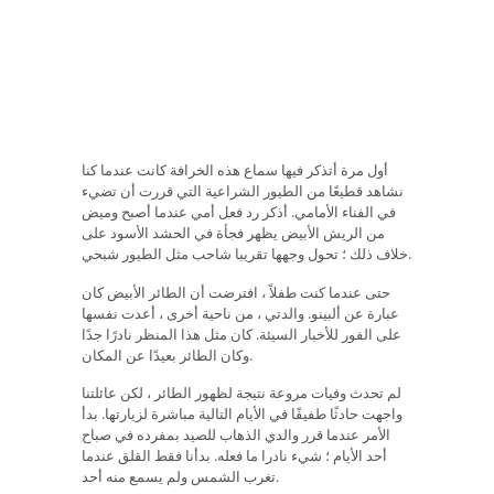
أول مرة أتذكر فيها سماع هذه الخرافة كانت عندما كنا
نشاهد قطيعًا من الطيور الشراعية التي قررت أن تضيء
في الفناء الأمامي. أذكر رد فعل أمي عندما أصبح وميض
من الريش الأبيض يظهر فجأة في الحشد الأسود على
خلاف ذلك ؛ تحول وجهها تقريبا شاحب مثل الطيور شبحي.
حتى عندما كنت طفلاً ، افترضت أن الطائر الأبيض كان
عبارة عن ألبينو. والدتي ، من ناحية أخرى ، أعدت نفسها
على الفور للأخبار السيئة. كان مثل هذا المنظر نادرًا جدًا
وكان الطائر بعيدًا عن المكان.
لم تحدث وفيات مروعة نتيجة لظهور الطائر ، لكن عائلتنا
واجهت حادثًا طفيفًا في الأيام التالية مباشرة لزيارتها. بدأ
الأمر عندما قرر والدي الذهاب للصيد بمفرده في صباح
أحد الأيام ؛ شيء نادرا ما فعله. بدأنا فقط القلق عندما
تغرب الشمس ولم يسمع منه أحد.