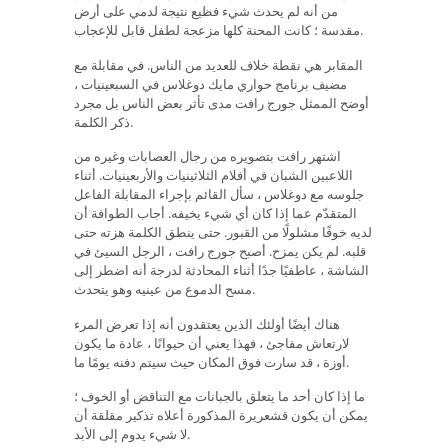
من أنه لم يحدث شيء فظيع نتيجة لدمي على أرض
مقدسة ؛ كانت المحنة كلها مزعجة لطفل قابل للإعجاب.
المقابر هي نقطة خلاف للعديد من الناس. في مقابلة مع
مضيف برنامج حواري مايك دوغلاس في السبعينيات ،
أوضح الممثل جورج رافت مدى تأثر بعض الناس بل مجرد
ذكر الكلمة.
اشتهر رافت بتصويره من رجال العصابات وغيره من
اللاعبين الشبان في أفلام الثلاثينيات والأربعينيات. أثناء
جلوسه مع دوغلاس ، سأل القائم بإجراء المقابلة الفاعل
المتقدّم عما إذا كان أي شيء يخيفه. أجاب الطوافة أن
لديه خوفًا مشلولًا من القبور. حتى ينطق الكلمة هزته حتى
قلبه. لم يكن يمزح. أصبح جورج رافت ، الرجل السيئ في
الشاشة ، عاطفيًا جدًا أثناء المحادثة لدرجة أنه اضطر إلى
مسح الدموع من عينيه وهو يتحدث.
هناك أيضًا أولئك الذين يعتقدون أنه إذا تعرض المرء
لارتعاش مفاجئ ، فهذا يعني أن حيوانًا ، عادة ما يكون
أوزة ، قد سارت فوق المكان حيث سيتم دفنه يومًا ما.
ما إذا كان أحد ما يتعلق بالجبانات مع التناقض أو الخوف ؛
يمكن أن يكون قشعريرة المذكورة أعلاه تذكير مقلقة أن
لا شيء يدوم إلى الأبد.