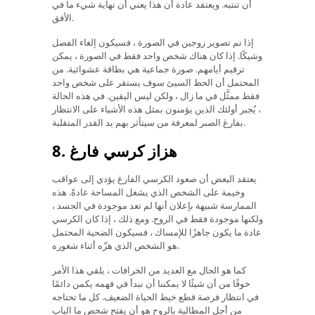
أن تنتبه. ويعتقد عادة أن هذا يعني أن نهاية شيء ما في
الأفق.
إذا تم تصوير زوجين في الصورة ، فسيكون إلغاء الفصل
وشيكًا. إذا كان هناك شخص واحد فقط في الصورة ، يمكن
ترقيم أيامهم. صورة جماعية هي بطاقة عشوائية. من
المحتمل أن الحظ السيئ سوف يستقر على شخص واحد
فقط ممثَّل في ما زال ، ولكن ليس اليقين. في هذه الحالة
، يُجبر أولئك الذين يؤمنون بمثل هذه الأشياء على الانتظار
بفارغ الصبر لمعرفة من سيتأثر بهم يد القدر المتقلبة.
8. هزاز كرسي فارغ
يعتقد البعض أن صعود الكرسي الفارغ يؤدي إلى عواقب
وخيمة على الشخص الذي يشغل المساحة عادةً. هذه
الممارسة شبيهة بإعلان أنها لم تعد موجودة في الجسد ،
ولكنها موجودة فقط في الروح. ومع ذلك ، إذا كان الكرسي
عادة ما يكون جاهزًا للإمساك ، فسيكون الضحية المحتمل
هو الشخص الذي هزّه أثناء شغوره.
كما هو الحال مع العديد من الخرافات ، يلقي هذا الأمر
خوفًا من أن شيئًا لا يمكننا أن نبدأ في فهمه يكمن دائمًا
في انتظار فرصة قطع خيط الحياة الضعيف. كل ما تحتاجه
من أجل المطالبة بالروح هو أن يفتح شخص ما الباب