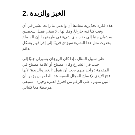
2. الخبز والزبدة
هذه فكرة تحذيرية مفادها أن والدتي ما زالت تشير في أي
وقت كنا فيه خارجًا. وفقا لها ، لا ينبغي فصل شخصين
يمشيان جنبا إلى جنب بأي شيء في طريقهما. إن السماح
بحدوث مثل هذا الشيء سيؤدي قريبًا إلى إفراقهم بشكل
دائم.
على سبيل المثال ، إذا كان الزوجان يسيران جنبًا إلى
جنب في الشارع وكان مصباح أو علامة مصباح في
المقدمة ؛ واحد منهم يجب أن يقول "الخبز والزبدة" لأنها
فتح الأيدي لإفساح المجال للعقبة. هذا الطقوس يؤمن أن
اثنين منهم ، على الرغم من افترق لفترة وجيزة ، ستبقى
مرتبطة معا كثنائي.