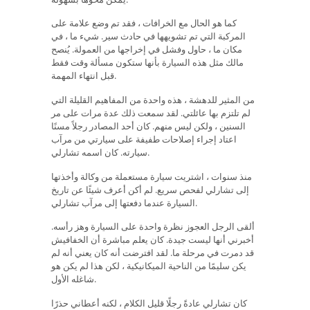
كما هو الحال مع الخرافات ، فقد تم وضع علامة على
المركبة التي تم تشويهها في حادث سير. شيء ما ، في
مكان ما ، حاول وفشل في إخراجها من العمولة. يُنصح
مالك مثل هذه السيارة بأنها ستكون مسألة وقت فقط
قبل انتهاء المهمة.
من المثير للدهشة ، هذه واحدة من المفاهيم القليلة التي
لم تلتزم بها عائلتي. لقد سمعت ذلك عدة مرات على مر
السنين ، ولكن ليس منهم. كان أحد المصادر رجلاً مسنًا
اعتاد إجراء إصلاحات طفيفة على سيارتي من مرآب
سيارته. كان اسمه تشارلي.
منذ سنوات ، اشتريت سيارة مستعملة من وكالة وأخذتها
إلى تشارلي لفحص سريع. لم أكن أعرف شيئًا عن تاريخ
السيارة عندما دفعتها إلى مرآب تشارلي.
ألقى الرجل العجوز نظرة واحدة على السيارة وهز رأسه.
أخبرني أنها ليست جيدة. كان يعلم مباشرة أن الخفافيش
قد دمرت في مرحلة ما. لقد افترضت أنه كان يعني أنه لم
يكن سليمًا من الناحية الميكانيكية ، لكن هذا لم يكن هو
شاغله الأول.
كان تشارلي عادةً رجلًا قليل الكلام ، لكنه أعطاني حذرًا