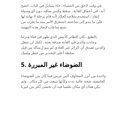
في وقت لاحق من المساء ، جاء يتمايل في الباب. اتضح
أنه ، في أعماق الغابة ، سقط وكسر ساقه. دون أي وسيلة
إنقاذ ، استخدم سلاحه كعكاز لأنه قام برحلة لا نهاية لها
على ما يبدو إلى شاحنته. استغرق الأمر منه ما يقرب من
تسع ساعات لإنجاز هذه المهمة.
بالطبع ، كان الطائر الأبيض الذي ظهر في فناء منزلنا
وحادث والدي في الغابة صدفة بحتة ، لكنك لن تجعل
والدتي تصدق أن الزائر غير العادي لم يتم إرساله من قبل
سلطة أعلى للتحذير من خطر وشيك.
5. الضوضاء غير المبررة
واحدة من أبرز المخاوف التي غرس فينا كان من الضوضاء
الغامضة. ضجة عالية بدت وكأنها تنبعث من كل مكان ، ولم
يكن هناك أي مكان تعلمنا فيه أن نخشى أكثر من غيرنا.