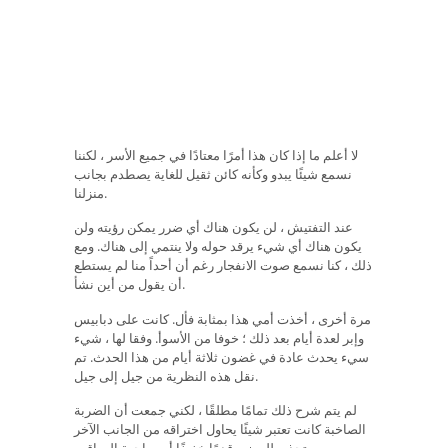
لا أعلم ما إذا كان هذا أمرًا معتادًا في جميع الأسر ، لكننا
نسمع شيئًا يبدو وكأنه كائن ثقيل للغاية يصطدم بجانب
منزلنا.
عند التفتيش ، لن يكون هناك أي ضرر يمكن رؤيته ولن
يكون هناك أي شيء يرقد حوله ولا ينتمي إلى هناك. ومع
ذلك ، كنا نسمع صوت الانفجار رغم أن أحداً منا لم يستطع
أن يقول من أين نشأ.
مرة أخرى ، أخذت أمي هذا بمثابة فأل. كانت على دبابيس
وإبر لعدة أيام بعد ذلك ؛ خوفا من الأسوأ. وفقا لها ، شيء
سيء يحدث عادة في غضون ثلاثة أيام من هذا الحدث. تم
نقل هذه النظرية من جيل إلى جيل.
لم يتم شرح ذلك تمامًا مطلقًا ، لكني جمعت أن الضربة
الصاخبة كانت تعتبر شيئًا يحاول اختراقه من الجانب الآخر