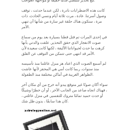
مع تحذير للمضي قدمًا خفيفًا أو مواجهة العواقب.
كانت هذه الاضطرابات نادرة ، لكن عندما حدثت ، توقف
وصول أسرتنا. عادة ، مرت ثلاثة أيام ونسي الحادث. ذات
مرة ، ستكون هناك حلقة غير سارة من شأنها أن تنهي
الأمر.
في إحدى المرات تم قتل قطنا بسيارة بعد يوم من سماع
صوت الانفجار الذي حقق التحذير. علقت والدتي بأنها
كرهت ما حدث لحيواناتنا الأليفة ، لكنها كانت سعيدة لأن
الأمر قد انتهى حتى تتمكن من التوقف عن القلق.
لم أسمع الصوت الذي اعتاد هز منزل عائلتنا منذ تأسيسه
منذ سنوات. ربما كانت أمي هي المحفز لأنها عاشت
الظواهر الغريبة في أماكن مختلفة منذ الطفولة.
سواء أكان صوتًا غير متوقع يبدو أنه خرج من أي مكان آخر
، فهناك اتجاه صاعد من الجانب الآخر ، أو أن خطرًا وشيكًا
أو حدث حميد تمامًا متروك للتفسير. في منزل عائلتي ،
كان هذا سابقًا ، بدون ظل شك.