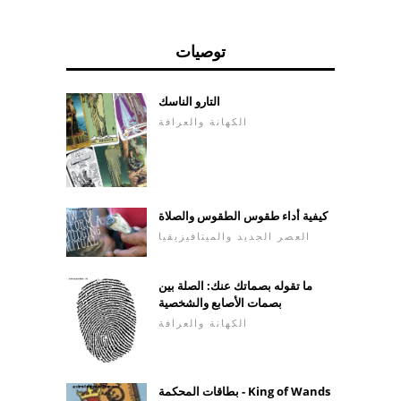
توصيات
التارو الناسك
الكهانة والعرافة
كيفية أداء طقوس الطقوس والصلاة
العصر الجديد والميتافيزيقيا
ما تقوله بصماتك عنك: الصلة بين
بصمات الأصابع والشخصية
الكهانة والعرافة
بطاقات المحكمة - King of Wands