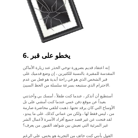
6. يخطو على قبر
إنه اعتقاد قديم بضرورة توخي الحذر عند زيارة الأماكن
المقدسة للمقبرة. بالنسبة للكثيرين ، إن وضع قدميك على
قبر الشخص الذي هو في راحة أبدية هو فعل من عدم
الاحترام الذي ستتبعه بسرعة سلسلة من الحظ السيئ.
أستطيع أن أتذكر ، عندما كنت طفلاً ، أمسك بي وأخذتني
بعيداً عن موقع دفن عمي عندما كنت أمشي على تل
الأوساخ التي كان يرقد تحتها. ذهبت لتلقي محاضرة صارمة
من ، ليس فقط لها ، ولكن من عماتي كذلك. على ما يبدو ،
لقد فتحت عن غير قصد جميع أفراد الأسرة لأعمال الشر
غير المرئية التي تعيش بين شواهد القبور. من يعرف؟
القول بأنني كنت خائف من التجربة هو بخس. على الرغم