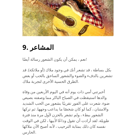
9. المشاعر
نعم ، يمكن أن يكون الشعور رسالة أيضًا!
بكل بساطة ، قد
تشعر
أنك في وجود ملاك (أو ملائكة). قد
تشعرين بالدفء والضوء والشعور الساحق بالحب أو بعض
الطرق الحسية الأخرى لتجربة ملاك.
أخبرتني أمي ذات يوم أنه في اليوم الأربعين من وفاة
والدها استيقظت في الصباح الباكر مما وصفته بصيص
ضوء. شعرت على الفور تقريبًا بشعور من الحب الشديد
والامتنان ، كما لو كان شخصًا ما يداعب وجهها. ثم تركها
الشعور ببطء ، ولم تشعر بالحزن لأول مرة منذ فترة
طويلة. لقد أرادت أن تقول وداعًا لأبيها ، لكن في الوقت
نفسه كان ذلك بمثابة الترحيب ، لأنه أصبح الآن ملاكها
الحارس.