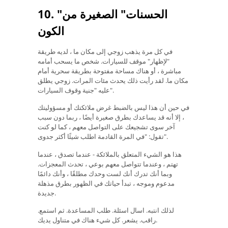
10. "الحسنات" الصغيرة من
الكون
في كل مرة يذهب زوجي إلى مكان ما ، لديه طريقة
"لإظهار" موقف للسيارات. شخص ما يسحب أمامه
مباشرة ، أو هناك مساحة مفتوحة بطريقة سحرية أمام
مكان ما. لقد رأيت ذلك يحدث مئات المرات. زوجي يطلق
عليه "جنية وقوف السيارات".
في حين أن هذا ليس بالضبط غرض ملائكتك أو مسؤوليتك
، إلا أنه قد يساعدك بطرق صغيرة أيضًا ، ربما دون سبب
آخر سوى تشجيعك على التواصل معهم ، كما لو كنت
تقول: "في المرة القادمة اطلب شيئًا أكثر جدوى".
هذا هو الشيء المتعلق بالملائكة - عندما تصدق ، عندما
تهتم ، وعندما تتواصل معهم بوعي ، تحدث المعجزات.
وبما أنك تدرك أنك لست وحدك مطلقًا ، وأنك دائمًا
مدعوم وموجه ، تبدأ حياتك في الظهور بطرق مذهلة
جديدة.
لذلك انتبه. اسال اسئلة. طلب المساعدة. ثم استمع.
راقب. يشعر. كل شيء هناك في متناول يديك.