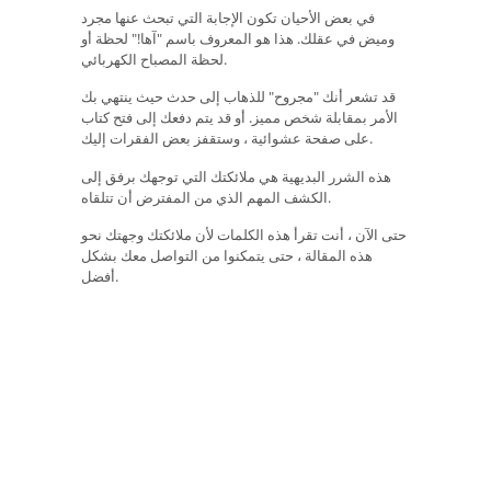
في بعض الأحيان تكون الإجابة التي تبحث عنها مجرد
وميض في عقلك. هذا هو المعروف باسم "آها!" لحظة أو
لحظة المصباح الكهربائي.
قد تشعر أنك "مجروح" للذهاب إلى حدث حيث ينتهي بك
الأمر بمقابلة شخص مميز. أو قد يتم دفعك إلى فتح كتاب
على صفحة عشوائية ، وستقفز بعض الفقرات إليك.
هذه الشرر البديهية هي ملائكتك التي توجهك برفق إلى
الكشف المهم الذي من المفترض أن تتلقاه.
حتى الآن ، أنت تقرأ هذه الكلمات لأن ملائكتك وجهتك نحو
هذه المقالة ، حتى يتمكنوا من التواصل معك بشكل
أفضل.