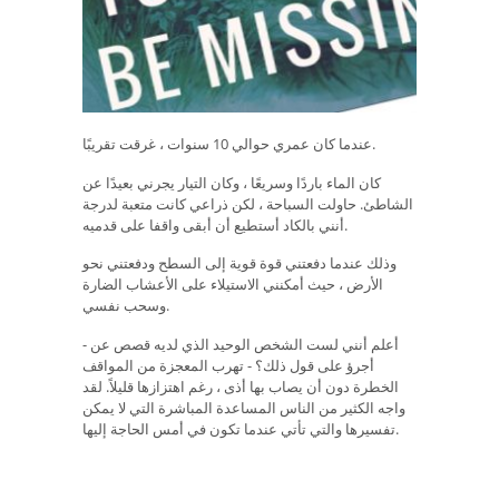
عندما كان عمري حوالي 10 سنوات ، غرقت تقريبًا.
كان الماء باردًا وسريعًا ، وكان التيار يجرني بعيدًا عن
الشاطئ. حاولت السباحة ، لكن ذراعي كانت متعبة لدرجة
أنني بالكاد أستطيع أن أبقى واقفا على قدميه.
وذلك عندما دفعتني قوة قوية إلى السطح ودفعتني نحو
الأرض ، حيث أمكنني الاستيلاء على الأعشاب الضارة
وسحب نفسي.
أعلم أنني لست الشخص الوحيد الذي لديه قصص عن -
أجرؤ على قول ذلك؟ - تهرب المعجزة من المواقف
الخطرة دون أن يصاب بها أذى ، رغم اهتزازها قليلاً. لقد
واجه الكثير من الناس المساعدة المباشرة التي لا يمكن
تفسيرها والتي تأتي عندما تكون في أمس الحاجة إليها.