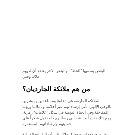
البعض يسميها "الحظ" ، والبعض الآخر يعتقد أن لديهم
ملاك وصي.
من هم ملائكة الجارديان؟
الملائكة الحارسة هي دعاةنا ومساعدين ومبشرين
بالوحي الإلهي. تأتي إرشاداتهم عبر أحلامنا وتأملاتنا ورؤىنا
المفاجئة وفي الحياة اليومية في شكل "علامات" رمزية.
ومع ذلك ، نادراً ما ننتبه إلى رسائلهم ، أو نقول شكراً على
حمايتهم وإرشاداتهم المستمرة.
هل تتبع علامات ورسائل ملاك ولي أمرك؟ تابع القراءة