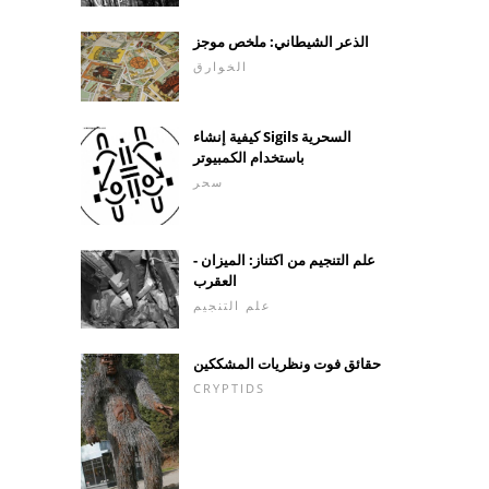
الذعر الشيطاني: ملخص موجز
الخوارق
كيفية إنشاء Sigils السحرية
باستخدام الكمبيوتر
سحر
علم التنجيم من اكتناز: الميزان -
العقرب
علم التنجيم
حقائق فوت ونظريات المشككين
CRYPTIDS