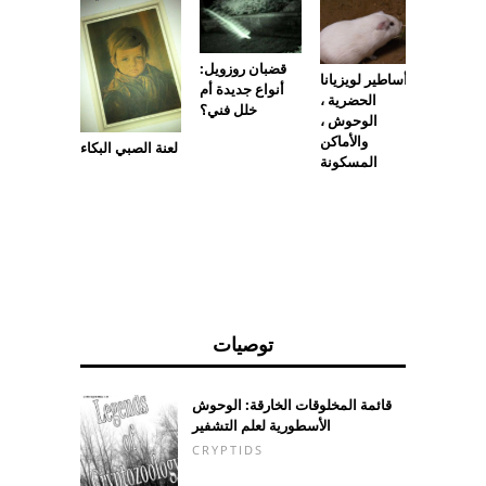
قضبان روزويل:
أساطير لويزيانا
المرأة
أنواع جديدة أم
الحضرية ،
 الأبيض
خلل فني؟
الوحوش ،
والأماكن
لعنة الصبي البكاء
المسكونة
توصيات
قائمة المخلوقات الخارقة: الوحوش
الأسطورية لعلم التشفير
CRYPTIDS