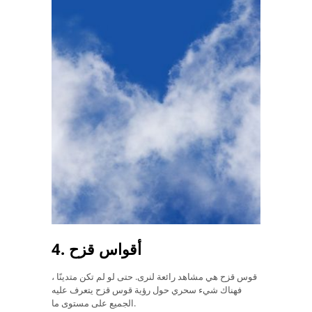
4. أقواس قزح
قوس قزح هي مشاهد رائعة لنرى. حتى لو لم تكن متدينًا ،
فهناك شيء سحري حول رؤية قوس قزح يتعرف عليه
الجميع على مستوى ما.