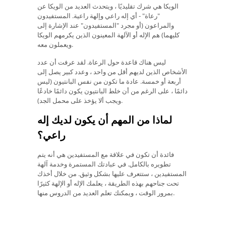
الويكا هي شرك تقليديًا ، ويتحدث العديد من الويكا عن
"رعاة" - أي إله راعي وإلهة راعية. المستفيدون
والمراعون (أو مجرد "المستفيدون" عند الإشارة إلى
كليهما) هم الإله أو الآلهة المعينون الذين يكرمهم الويكا
ويعملون معه.
ليس هناك قاعدة حول الرعاة. لقد عرفت أن عدد
الأشخاص الذين لديهم أقل من واحد ، وعدد كبير يصل إلى
أربعة أو خمسة. عادة ما تكون من نفس البانتيون (ليس
دائمًا ، على الرغم من أن خلط البانتيون يكون دائمًا خادعًا
ويجب ألا يؤخذ على محمل الجد).
لماذا من المهم أن يكون لديك إله
راعي؟
فائدة أن تكون في علاقة مع المستفيدين هي أنه يتم
تطويره بالكامل. في عبادتك المستمرة وخدمة آلهة
المستفيدين ، ستتعرف عليها بشكل وثيق. من خلال أخذك
تحت جناحهم بهذه الطريقة ، يعلمك الإله أو الإلهة كثيرًا
بمرور الوقت ، ويمكنك تعلم العديد من الدروس منها.