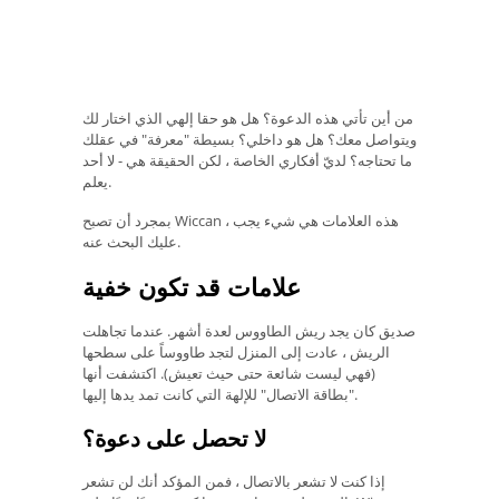
من أين تأتي هذه الدعوة؟ هل هو حقا إلهي الذي اختار لك
ويتواصل معك؟ هل هو داخلي؟ بسيطة "معرفة" في عقلك
ما تحتاجه؟ لديّ أفكاري الخاصة ، لكن الحقيقة هي - لا أحد
يعلم.
بمجرد أن تصبح Wiccan ، هذه العلامات هي شيء يجب
عليك البحث عنه.
علامات قد تكون خفية
صديق كان يجد ريش الطاووس لعدة أشهر. عندما تجاهلت
الريش ، عادت إلى المنزل لتجد طاووساً على سطحها
(فهي ليست شائعة حتى حيث تعيش). اكتشفت أنها
"بطاقة الاتصال" للإلهة التي كانت تمد يدها إليها.
لا تحصل على دعوة؟
إذا كنت لا تشعر بالاتصال ، فمن المؤكد أنك لن تشعر