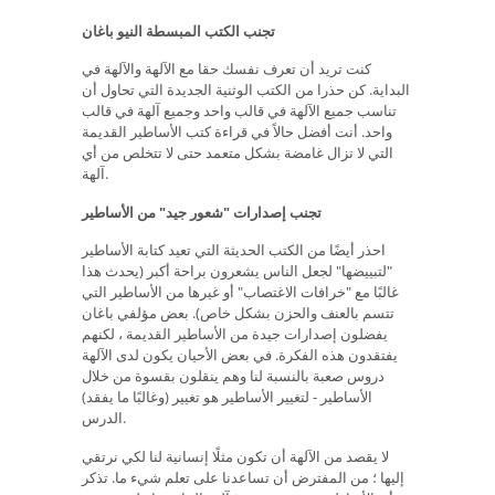
تجنب الكتب المبسطة النيو باغان
كنت تريد أن تعرف نفسك حقا مع الآلهة والآلهة في
البداية. كن حذرا من الكتب الوثنية الجديدة التي تحاول أن
تناسب جميع الآلهة في قالب واحد وجميع آلهة في قالب
واحد. أنت أفضل حالاً في قراءة كتب الأساطير القديمة
التي لا تزال غامضة بشكل متعمد حتى لا تتخلص من أي
آلهة.
تجنب إصدارات "شعور جيد" من الأساطير
احذر أيضًا من الكتب الحديثة التي تعيد كتابة الأساطير
"لتبييضها" لجعل الناس يشعرون براحة أكبر (يحدث هذا
غالبًا مع "خرافات الاغتصاب" أو غيرها من الأساطير التي
تتسم بالعنف والحزن بشكل خاص). بعض مؤلفي باغان
يفضلون إصدارات جيدة من الأساطير القديمة ، لكنهم
يفتقدون هذه الفكرة. في بعض الأحيان يكون لدى الآلهة
دروس صعبة بالنسبة لنا وهم ينقلون بقسوة من خلال
الأساطير - لتغيير الأساطير هو تغيير (وغالبًا ما يفقد)
الدرس.
لا يقصد من الآلهة أن تكون مثلًا إنسانية لنا لكي نرتقي
إليها ؛ من المفترض أن تساعدنا على تعلم شيء ما. تذكر