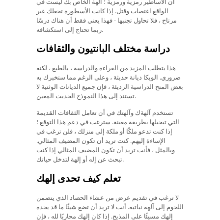
أن الأساطير رمزية ورمزية ؛ آلهة الخاص بك ليست في
الواقع اغتصاب وقتل. إذا كانت الأسطورة تجعلك غير
مرتاح ، فلا تحاول تجنبها - فهذا يعني فقط أن هناك درسًا
ربما تحتاج إلى استكشافه.
دراسة مختلف البانتيون والثقافات
هذا يتطلب المزيد من القراءة والدراسة ، بالطبع ، لكنه
ضروري. الويكا ديانة حديثة ، وعلى الرغم مما ستخبرك به
بعض المنح الدراسية الرديئة ، فإن جميع الديانات الوثنية لا
تستند إلى هذا النموذج الحديث المعين.
تستخدم آلهةك وآلهتك في أن تعامل الثقافات القديمة
التي تبجيلها بطريقة معينة. سترغب في دعم هذا التوقع ؛
إذا كنت تدعو ملكًا أو ملكة إلى منزلك ، فلن ترغب في
الإساءة إليهم. كنت تريد أن تكون المضيف المثالي.
وبالمثل ، فأنت تريد أن تكون المضيف المثالي إذا كنت
تبحث عن إله أو إلهة لتدخل حياتك.
تعلم كيف تحدى إلهك
لا ترغب في تقديم عرض من عشاء الحصاد الذي يتضمن
اللحوم إلى آلهة نباتية. أنت لا تريد أن تضع شيئًا ما قد يجده
إلهك مسيئًا على المذبح. إذا كان إلهك محاربًا لله ، فإن