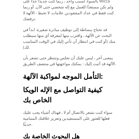
بالسوء. لسبب واحد ، ربما كنت جديدًا جدًا على Wicca
ولم تكن مستعدًا للعمل مع إله شخصي حتى الآن. أو ربما
كنت فقط في عداد المفقودين علامات. لا تحبط - الآلهة لا
ترفضك.
قد تحتاج ببساطة إلى توظيف مبادرة صغيرة. ابدأ في
البحث عن الآلهة ، واقترب منها لمعرفة أي منها سيطلب
منك (أو كنت في انتظار أن تأتي إليك في الوقت المناسب
لك).
بمعنى آخر ، ليس عليك أن تجلس وتنتظر حتى تشعر بأن
الآلهة قد أتيت إليك - يمكنك مواجهتها في منتصف الطريق.
التأمل الموجه لمواكبة الآلهة:
كيفية التواصل مع الإله الويكا
الخاص بك
سواء كنت تشعر بالاتصال أم لا ، فهناك أشياء يجب عليك
فعلها للعثور على المستفيدين وتعزيز علاقتك المتنامية
حديثًا.
هل البحوث الخاصة بك