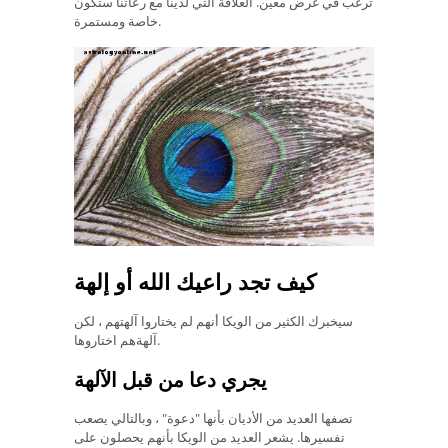
ترغب في غرض معين. العلاقة التي لدينا مع رعاتنا ستكون
خاصة ومستمرة.
كيف تجد راعيك الله أو إلهة
سيخبرك الكثير من الويكا أنهم لم يختاروا آلهتهم ، لكن
آلهةهم اختاروها.
يجري دعا من قبل الآلهة
تصفها العديد من الأديان بأنها "دعوة" ، وبالتالي يصعب
تفسيرها. يشعر العديد من الويكا بأنهم يحصلون على