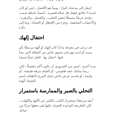
انتقل إلى مذبحك كثيرًا - يوميًا هو الأفضل ، حتى لو كان
لمدة 5 دقائق فقط. قل صلاة قصيرة ، أمسك لحظة صمت
، وقدم عرضًا بسيطًا (بعض الحليب ، والعسل ، والزهرة ،
والأعشاب المجففة ، وجزء من الإفطار أو العشاء ، وما إلى
ذلك).
احتفال إلهك
قد ترغب في معرفة ما إذا كان إلهك أو آلهة مرتبطًا بأي
سبت أو لديه مهرجان سنوي خاص من الثقافة التي نشأ
فيها. احتفل بها - افعل شيئًا مميزًا.
مرة أخرى ، ليس من الضروري أن تكون أكثر تفصيلاً ، لكن
ربما يمكنك عقد طقوس ، أو القيام بنزهة طبيعية ، أو
وليمة ، أو تقديم عرض خاص (مثل التبرع بالطعام باسم
الحصاد آلهة).
التحلي بالصبر والممارسة باستمرار
أبقه مرتفعا! ستخبرك الكتب بالكثير عن الآلهة والإلهات ،
لكن الطريقة الوحيدة للتعرف عليها هي جعلها جزءًا من
حياتك.