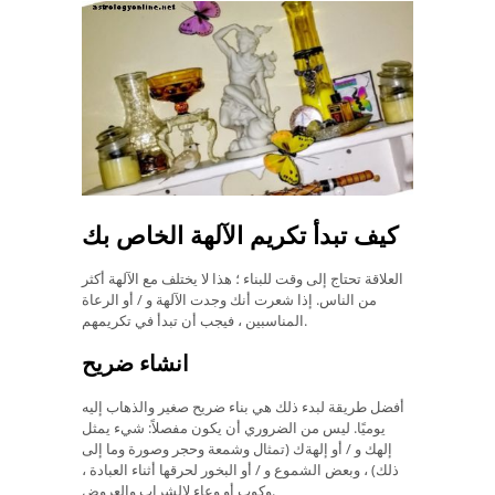
كيف تبدأ تكريم الآلهة الخاص بك
العلاقة تحتاج إلى وقت للبناء ؛ هذا لا يختلف مع الآلهة أكثر
من الناس. إذا شعرت أنك وجدت الآلهة و / أو الرعاة
المناسبين ، فيجب أن تبدأ في تكريمهم.
انشاء ضريح
أفضل طريقة لبدء ذلك هي بناء ضريح صغير والذهاب إليه
يوميًا. ليس من الضروري أن يكون مفصلاً: شيء يمثل
إلهك و / أو إلهةك (تمثال وشمعة وحجر وصورة وما إلى
ذلك) ، وبعض الشموع و / أو البخور لحرقها أثناء العبادة ،
وكوب أو وعاء لالشراب والعروض.