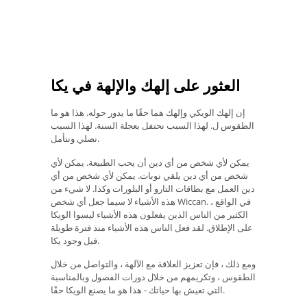
العثور على إلهك والإلهة في يكا
إن إلهك الويكي وإلهك هما حقًا ما يدور حوله. هذا هو ما
الطقوس ل. لهذا السبب نحتفل بعجلة السنة. لهذا السبب
نصلي ونتأمل.
يمكن لأي شخص من أي دين أن يحب الطبيعة. يمكن لأي
شخص من أي دين يلقي نوبات. يمكن لأي شخص من أي
دين العمل مع بطاقات التارو أو البلورات وكذا. لا شيء من
هذه الأشياء لا سيما جعل أي شخص Wiccan. في الواقع ،
الكثير من الناس الذين يفعلون هذه الأشياء ليسوا الويكا
على الإطلاق. لقد فعل الناس هذه الأشياء منذ فترة طويلة
قبل وجود يكا.
ومع ذلك ، فإن تعزيز العلاقة مع الآلهة ، والتواصل من خلال
الطقوس ، وتكريمهم من خلال دورات الفصول وبالمناسبة
التي تعيش بها حياتك - هذا هو ما يصنع الويكا حقًا.