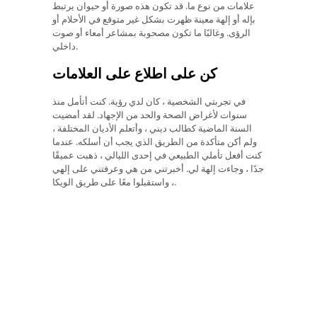
علامات من نوع ما. قد تكون هذه صورة أو حيوان يرتبط
بإله أو إلهة معينة ظهرت بشكل غير متوقع في الأحلام أو
الرؤى. وغالبًا ما تكون مصحوبة بمشاعر أمعاء أو صوت
داخلي.
كن على اطلاع على العلامات
في تجربتي الشخصية ، كان لدي رؤية. كنت أتأمل منذ
سنوات لأغراض الصحة والحد من الإجهاد. لقد أمضيت
السنة الماضية كطالب ديني ، وأتعلم الأديان المختلفة ،
ولم أكن متأكدة من الطريق الذي يجب أن أسلكه. عندما
كنت أفعل تأملي الطبيعي في إحدى الليالي ، ذهبت عميقًا
جدًا ، وجاءت إلهة لي. أخبرتني من هي وعرفتني على إلهي
، واستقبلوا معًا على طريق الويكا.