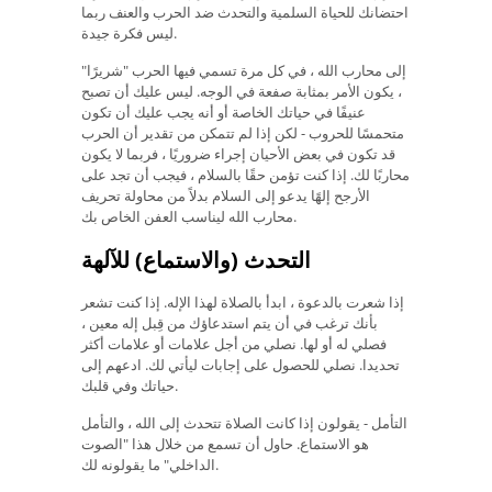
احتضانك للحياة السلمية والتحدث ضد الحرب والعنف ربما
ليس فكرة جيدة.
إلى محارب الله ، في كل مرة تسمي فيها الحرب "شريرًا"
، يكون الأمر بمثابة صفعة في الوجه. ليس عليك أن تصبح
عنيفًا في حياتك الخاصة أو أنه يجب عليك أن تكون
متحمسًا للحروب - لكن إذا لم تتمكن من تقدير أن الحرب
قد تكون في بعض الأحيان إجراء ضروريًا ، فربما لا يكون
محاربًا لك. إذا كنت تؤمن حقًا بالسلام ، فيجب أن تجد على
الأرجح إلهًا يدعو إلى السلام بدلاً من محاولة تحريف
محارب الله ليناسب العفن الخاص بك.
التحدث (والاستماع) للآلهة
إذا شعرت بالدعوة ، ابدأ بالصلاة لهذا الإله. إذا كنت تشعر
بأنك ترغب في أن يتم استدعاؤك من قِبل إله معين ،
فصلي له أو لها. نصلي من أجل علامات أو علامات أكثر
تحديدا. نصلي للحصول على إجابات ليأتي لك. ادعهم إلى
حياتك وفي قلبك.
التأمل - يقولون إذا كانت الصلاة تتحدث إلى الله ، والتأمل
هو الاستماع. حاول أن تسمع من خلال هذا "الصوت
الداخلي" ما يقولونه لك.